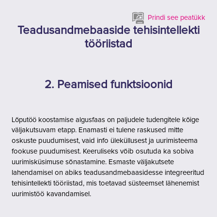
Jäta vahele peasisuni
Prindi see peatükk
Teadusandmebaaside tehisintellekti
tööriistad
2. Peamised funktsioonid
Lõputöö koostamise algusfaas on paljudele tudengitele kõige
väljakutsuvam etapp.
Enamasti ei tulene raskused mitte
oskuste puudumisest, vaid info üleküllusest ja uurimisteema
fookuse puudumisest.
K
eeruliseks võib osutuda ka sobiva
uurimisküsimuse sõnastamine.
Esmaste väljakutsete
lahendamisel on abiks teadusandmebaasidesse integreeritud
tehisintellekti tööriistad, mis toetavad süsteemset lähenemist
uurimistöö kavandamisel.