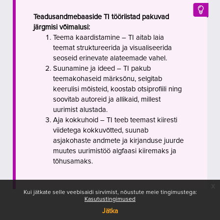
Teadusandmebaaside TI tööriistad pakuvad
järgmisi võimalusi:
Teema kaardistamine
– T
I aitab laia
teemat struktureerida ja visualiseerida
seoseid erinevate alateemade vahel.
Suunamine ja ideed
– TI p
akub
teemakohaseid märksõnu, selgitab
keerulisi mõisteid, koostab otsiprofiili ning
soovitab autoreid ja allikaid, millest
uurimist alustada.
Aja kokkuhoid
– TI t
eeb teemast kiiresti
viidetega kokkuvõtted, suunab
asjakohaste andmete ja kirjanduse juurde
muutes uurimistöö algfaasi kiiremaks ja
tõhusamaks.
x
Kui jätkate selle veebisaidi sirvimist, nõustute meie tingimustega:
Kasutustingimused
Jätka