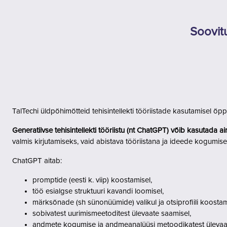
Jäta vahele peasisuni
Soovitu
TalTechi üldpõhimõtteid tehisintellekti tööriistade kasutamisel
Generatiivse tehisintellekti tööriistu (nt ChatGPT) võib kasutada 
valmis kirjutamiseks, vaid abistava tööriistana ja ideede kogumise
ChatGPT aitab:
promptide (eesti k. viip) koostamisel,
töö esialgse struktuuri kavandi loomisel,
märksõnade (sh sünonüümide) valikul ja otsiprofiili koostam
sobivatest uurimismeetoditest ülevaate saamisel,
andmete kogumise ja andmeanalüüsi metoodikatest ülevaat