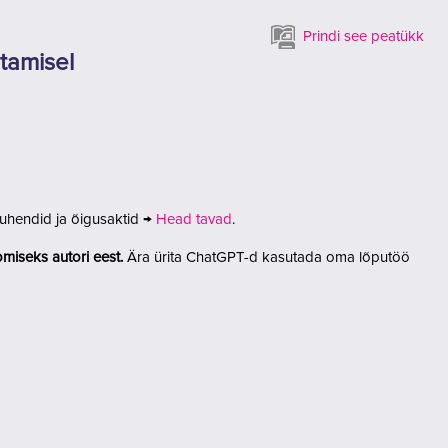
Prindi see peatükk
utamisel
juhendid ja õigusaktid →
Head tavad
.
omiseks autori eest.
Ära ürita ChatGPT-d kasutada oma lõputöö