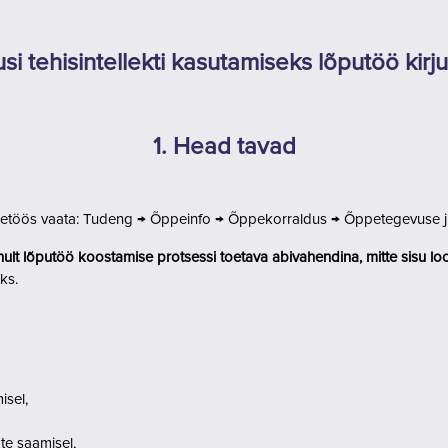
si tehisintellekti kasutamiseks lõputöö kirj
1. Head tavad
 õppetöös vaata: Tudeng → Õppeinfo → Õppekorraldus → Õppetegevuse 
ainult lõputöö koostamise protsessi toetava abivahendina, mitte sisu lo
ks.
isel,
e saamisel,