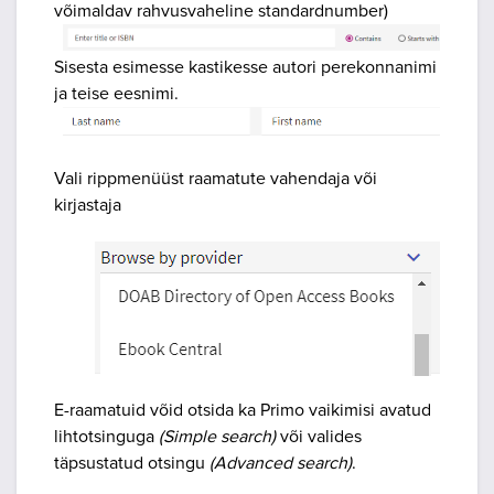
võimaldav rahvusvaheline standardnumber)
Sisesta esimesse kastikesse autori perekonnanimi
ja teise eesnimi.
Vali rippmenüüst raamatute vahendaja või
kirjastaja
E-raamatuid võid otsida ka Primo vaikimisi avatud
lihtotsinguga
(Simple search)
või valides
täpsustatud otsingu
(Advanced search)
.