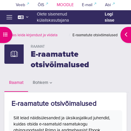
Jäta vahele peasisuni
Veeb
ÕIS
MOODLE
E-mail
Abi
Logi
Olete sisenenud
sisse
külaliskasutajana
Küljepaneel
Ava kursuse sisukord
Ava
Kuidas leida kirjandust ja viidata
E-raamatute otsivõimalused
RAAMAT
E-raamatute
otsivõimalused
Rohkem
Raamat
E-raamatute otsivõimalused
Lõpetamise nõuded
Siit leiad näidisülesanded ja üksikasjalikud juhendid,
kuidas otsida e-raamatuid raamatukogu
otsinguportaalist Primo ja andmebaasist Ebook