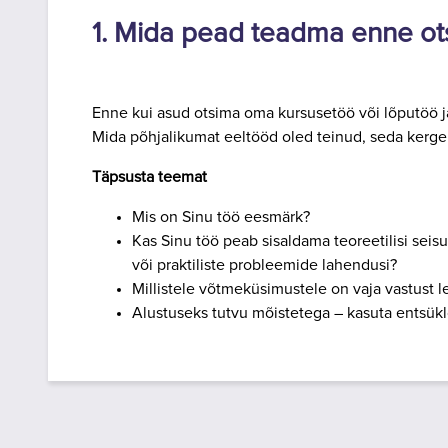
1. Mida pead teadma enne ot
Enne kui asud otsima oma kursusetöö või lõputöö jao
Mida põhjalikumat eeltööd oled teinud, seda kerge
Täpsusta teemat
Mis on Sinu töö eesmärk?
Kas Sinu töö peab sisaldama teoreetilisi seisu
või praktiliste probleemide lahendusi?
Millistele võtmeküsimustele on vaja vastust l
Alustuseks tutvu mõistetega – kasuta entsük