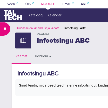
Jäta vahele peasisuni
Veeb
ÕIS
MOODLE
E-mail
Abi
Kataloog
Kalender
Ava kursuse sisukord
Kuidas leida kirjandust ja viidata
Infootsingu ABC
RAAMAT
Infootsingu ABC
Rohkem
Raamat
Infootsingu ABC
Lõpetamise nõuded
Saad teada, mida pead teadma enne infootsingut, kuidas ku