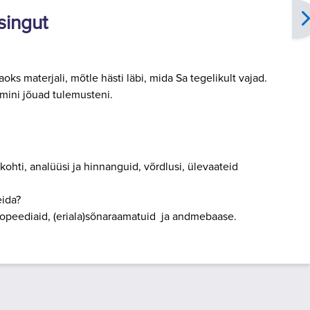
singut
ks materjali, mõtle hästi läbi, mida Sa tegelikult vajad.
mini jõuad tulemusteni.
kohti, analüüsi ja hinnanguid, võrdlusi, ülevaateid
eida?
lopeediaid, (eriala)sõnaraamatuid ja andmebaase.