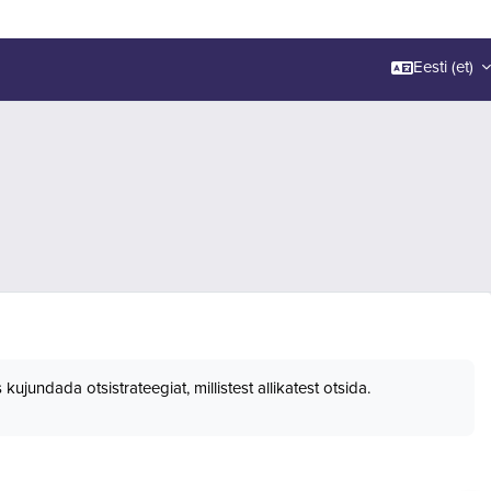
Eesti ‎(et)‎
jundada otsistrateegiat, millistest allikatest otsida.