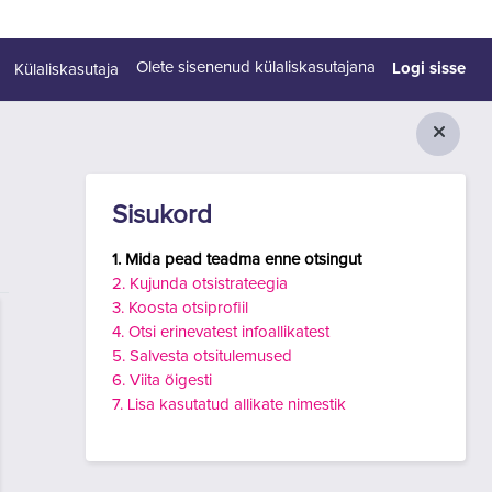
Logi sisse
Olete sisenenud külaliskasutajana
Külaliskasutaja
Plokid
Jäta vahele Sisukord
Sisukord
1. Mida pead teadma enne otsingut
2. Kujunda otsistrateegia
3. Koosta otsiprofiil
4. Otsi erinevatest infoallikatest
5. Salvesta otsitulemused
6. Viita õigesti
7. Lisa kasutatud allikate nimestik