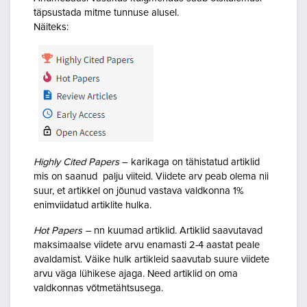
täpsustada mitme tunnuse alusel.
Näiteks:
Highly Cited Papers
– karikaga on tähistatud artiklid
mis on saanud palju viiteid. Viidete arv peab olema nii
suur, et artikkel on jõunud vastava valdkonna 1%
enimviidatud artiklite hulka.
Hot Papers –
nn kuumad artiklid. Artiklid saavutavad
maksimaalse viidete arvu enamasti 2-4 aastat peale
avaldamist. Väike hulk artikleid saavutab suure viidete
arvu väga lühikese ajaga. Need artiklid on oma
valdkonnas võtmetähtsusega.