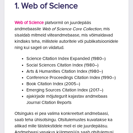
1. Web of Science
Web of Science
platvormil on juurdepääs
andmebaasile
Web of Science Core Collection
, mis
sisaldab mitmeid viiteandmebaase, mis võimaldavad
kindlaks teha,
millistele autoritele või publikatsioonidele
ning kui sageli on viidatud.
Science Citation Index Expanded (1980–)
Social Sciences Citation Index (1980–)
Arts & Humanities Citation Index (1980–)
Conference Proceedings Citation Index (1990–)
Book Citation Index (2005–)
Emerging Sources Citation Index (2017–)
ajakirjade mõjutegurit kajastav andmebaas
Journal Citation Reports
Otsinguks ei pea valima konkreetset andmebaasi,
saab teha ühisotsingu. Otsitulemustes kuvatakse ka
allikad mille täistekstidele meil ei ole juurdepääsu.
Andmebaasi vasakus külgmenüüs saab otsitulemusi