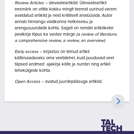
Review Articles –
ülevaateartiklid. Ülevaateartikli
eesmärk on võtta kokku mingit teemat uurinud varem
avaldatud artiklid ja neid kriitiliselt analüüsida. Autor
annab hinnangu valdkonna hetkeseisu ja
arengusuundade kohta. Sageli on nendel artikliketel
pealkirja lõpus ka vastav märge
(
a review of literature,
a comprehensive review, a review, an overview).
Early access –
kirjastus on teinud artikli
kättesaadavaks oma veebilehel, kuid puuduvad veel
täpsed andmed ajakirja köite ja numbri ning artikli
lehekülgede kohta.
Open Access –
avatud juurdepääsuga artiklid.