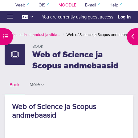
Skip to main content
Veeb
ÕIS
MOODLE
E-mail
Help
Log in
You are currently using guest access
Side panel
Kuidas leida kirjandust ja viidata
Web of Science ja Scopus andmebaasid
Open course index
Ope
BOOK
Web of Science ja
Scopus andmebaasid
More
Book
Web of Science ja Scopus
andmebaasid
Completion requirements