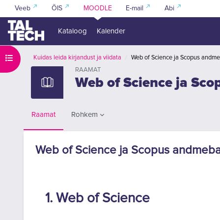
Jäta vahele peasisuni
Veeb
ÕIS
MOODLE
E-mail
Abi
Kataloog
Kalender
Ava kursuse sisukord
Kuidas leida kirjandust ja viidata
Web of Science ja Scopus andm
RAAMAT
Web of Science ja Sc
Rohkem
Raamat
Web of Science ja Scopus andmeba
Lõpetamise nõuded
1. Web of Science