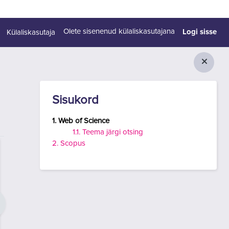
Logi sisse
Olete sisenenud külaliskasutajana
Külaliskasutaja
Plokid
Jäta vahele Sisukord
Sisukord
1. Web of Science
1.1. Teema järgi otsing
2. Scopus