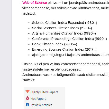
Web of Science
platvormil on juurdepääs andmebaasi
viiteandmebaase, mis võimaldavad kindlaks teha,
milli
viidatud.
Science Citation Index Expanded (1980–)
Social Sciences Citation Index (1980–)
Arts & Humanities Citation Index (1980–)
Conference Proceedings Citation Index (1990–)
Book Citation Index (2005–)
Emerging Sources Citation Index (2017–)
ajakirjade mõjutegurit kajastav andmebaas Journ
Otsinguks ei pea valima konkreetset andmebaasi, saab t
täistekstidele meil ei ole juurdepääsu.
Andmebaasi vasakus külgmenüüs saab otsitulemusi tä
Näiteks: