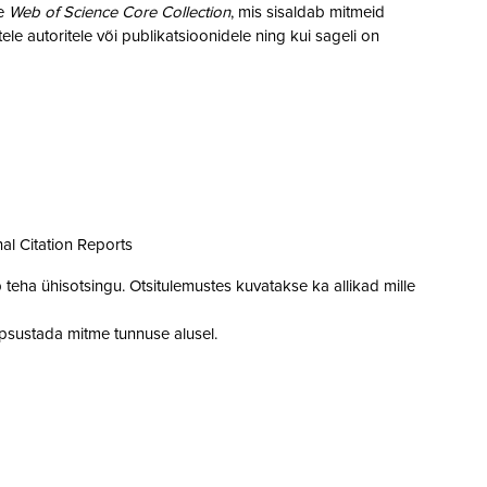
le
Web of Science Core Collection
, mis sisaldab mitmeid
stele autoritele või publikatsioonidele ning kui sageli on
al Citation Reports
eha ühisotsingu. Otsitulemustes kuvatakse ka allikad mille
psustada mitme tunnuse alusel.