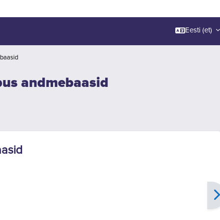
Eesti ‎(et)‎
ebaasid
opus andmebaasid
asid