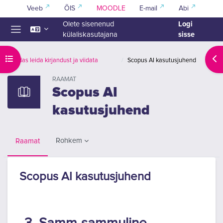
Jäta vahele peasisuni
Veeb
ÕIS
MOODLE
E-mail
Abi
Logi
Olete sisenenud
sisse
külaliskasutajana
Küljepaneel
Ava kursuse sisukord
Ava
Kuidas leida kirjandust ja viidata
Scopus AI kasutusjuhend
RAAMAT
Scopus AI
kasutusjuhend
Rohkem
Raamat
Scopus AI kasutusjuhend
Lõpetamise nõuded