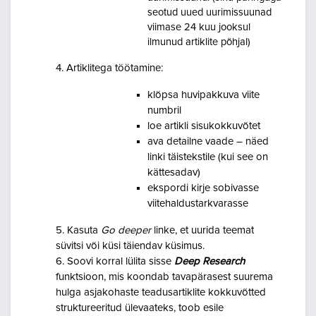
seotud uued uurimissuunad
viimase 24 kuu jooksul
ilmunud artiklite põhjal)
4. Artiklitega töötamine:
klõpsa huvipakkuva viite
numbril
loe artikli sisukokkuvõtet
ava detailne vaade – näed
linki täistekstile (kui see on
kättesadav)
ekspordi kirje sobivasse
viitehaldustarkvarasse
5. Kasuta
Go deeper
linke, et uurida teemat
süvitsi või küsi täiendav küsimus.
6. Soovi korral lülita sisse
Deep Research
funktsioon,
mis koondab tavapärasest suurema
hulga asjakohaste teadusartiklite kokkuvõtted
struktureeritud ülevaateks, toob esile