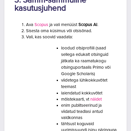
3. Samm-sammuline
kasutusjuhend
Ava
Scopus
ja vali menüüst
Scopus AI
.
Sisesta oma küsimus või otsisõnad.
Vali, kas soovid vaadata:
loodud otsiprofiili (saad
sellega edukalt otsinguid
jätkata ka raamatukogu
otsinguportaalis Primo või
Google Scholaris)
viidetega lühikokku
võtet
teemast
laiendatud kokkuvõtet
mõistekaarti, vt
näidet
enim publitseerinud ja
viidatud teadlasi antud
valdkonnas
tähtsust koguvaid
uurimissuundi (sinu päringuga