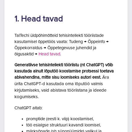
Lõpetamise nõuded
1. Head tavad
TalTechi üldpõhimõtteid tehisintellekti tööriistade
kasutamisel õppetöös vaata: Tudeng → Õppeinfo →
Õppekorraldus → Õppetegevuse juhendid ja
õigusaktid →
Head tavad
.
Generatiivse tehisintellekti tööriistu (nt ChatGPT) võib
kasutada ainult lõputöö koostamise protsessi toetava
abivahendina, mitte sisu loomiseks autori eest.
Ära
ürita ChatGPT-d kasutada oma lõputöö valmis
kirjutamiseks, vaid abistava tööriistana ja ideede
kogumiseks.
ChatGPT aitab:
promptide (eesti k. viip) koostamisel,
töö esialgse struktuuri kavandi loomisel,
märksõnade (sh sünonüümide) valikul ja