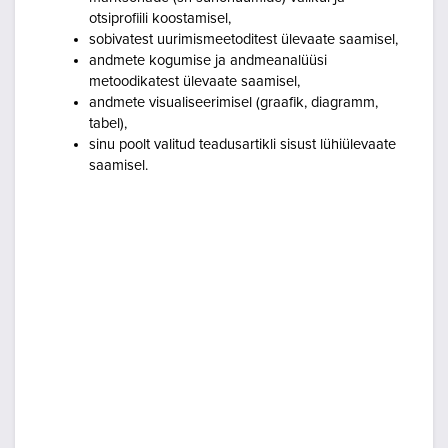
otsiprofiili koostamisel,
sobivatest uurimismeetoditest ülevaate saamisel,
andmete kogumise ja andmeanalüüsi
metoodikatest ülevaate saamisel,
andmete visualiseerimisel (graafik, diagramm,
tabel),
sinu poolt valitud teadusartikli sisust lühiülevaate
saamisel.