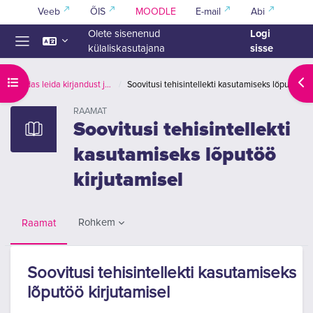
Jäta vahele peasisuni
Veeb
ÕIS
MOODLE
E-mail
Abi
Logi
Olete sisenenud
sisse
külaliskasutajana
Küljepaneel
Ava kursuse sisukord
Ava
Kuidas leida kirjandust ja viidata
Soovitusi tehisintellekti kasutamiseks lõputöö kirjutamisel
RAAMAT
Soovitusi tehisintellekti
kasutamiseks lõputöö
kirjutamisel
Rohkem
Raamat
Soovitusi tehisintellekti kasutamiseks
lõputöö kirjutamisel