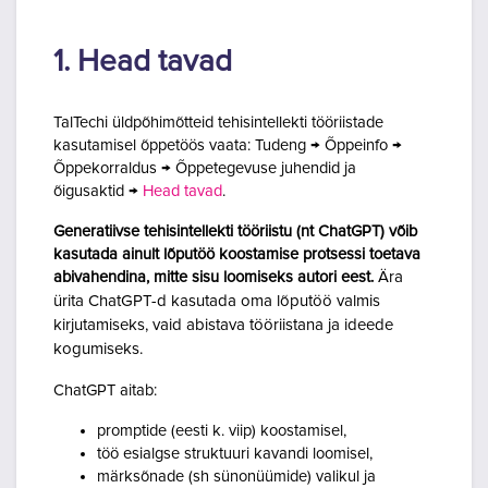
1. Head tavad
TalTechi üldpõhimõtteid tehisintellekti tööriistade
kasutamisel õppetöös vaata: Tudeng → Õppeinfo →
Õppekorraldus → Õppetegevuse juhendid ja
õigusaktid →
Head tavad
.
Generatiivse tehisintellekti tööriistu (nt ChatGPT) võib
kasutada ainult lõputöö koostamise protsessi toetava
abivahendina, mitte sisu loomiseks autori eest.
Ära
ürita ChatGPT-d kasutada oma lõputöö valmis
kirjutamiseks, vaid abistava tööriistana ja ideede
kogumiseks.
ChatGPT aitab:
promptide (eesti k. viip) koostamisel,
töö esialgse struktuuri kavandi loomisel,
märksõnade (sh sünonüümide) valikul ja