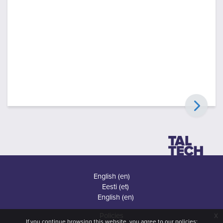
English ‎(en)‎
Eesti ‎(et)‎
English ‎(en)‎
x
Policies
If you continue browsing this website, you agree to our policies: