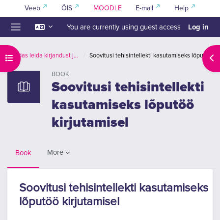
Skip to main content
Veeb
ÕIS
MOODLE
E-mail
Help
Log in
You are currently using guest access
Side panel
Kuidas leida kirjandust ja viidata
Soovitusi tehisintellekti kasutamiseks lõputöö kirjutamisel
Open course index
Ope
BOOK
Soovitusi tehisintellekti
kasutamiseks lõputöö
kirjutamisel
More
Book
Soovitusi tehisintellekti kasutamiseks
lõputöö kirjutamisel
Completion requirements