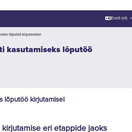
Eesti ‎(et)‎
iseks lõputöö kirjutamisel
kti kasutamiseks lõputöö
s lõputöö kirjutamisel
kirjutamise eri etappide jaoks