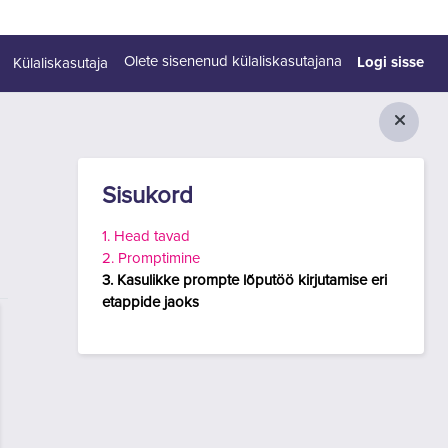
Logi sisse
Olete sisenenud külaliskasutajana
Külaliskasutaja
Plokid
Jäta vahele Sisukord
Sisukord
1. Head tavad
2. Promptimine
3. Kasulikke prompte lõputöö kirjutamise eri
etappide jaoks