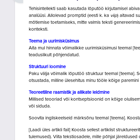
Tehisintellekti saab kasutada lõputöö kirjutamisel abiv
analüüsi. Allolevad promptid (eesti k. ka
viip
) aitavad s
mõtlemise toetamiseks, mitte valmis teksti genereerimis
konteksti.
Teema ja uurimisküsimus
Aita mul hinnata võimalikke uurimisküsimusi teemal [teema
teaduslikult põhjendatud.
Struktuuri loomine
Paku välja võimalik lõputöö struktuur teemal [teema]. Se
otsustada, milline ülesehitus minu tööle kõige paremini
Teoreetiline raamistik ja allikate leidmine
Millised teooriad või kontseptsioonid on kõige olulise
või siduda.
Soovita ingliskeelseid märksõnu teemal [teema]. Koosta
[Laadi üles artikli fail]
Koosta sellest artiklist strukture
tulemused). Viita tekstiosadele, mille põhjal järeldused 