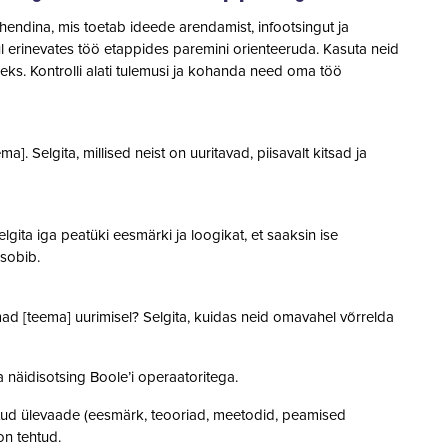
ahendina, mis toetab ideede arendamist, infootsingut ja
ul erinevates töö etappides paremini orienteeruda. Kasuta neid
eks. Kontrolli alati tulemusi ja kohanda need oma töö
]. Selgita, millised neist on uuritavad, piisavalt kitsad ja
lgita iga peatüki eesmärki ja loogikat, et saaksin ise
 sobib.
mad [teema] uurimisel? Selgita, kuidas neid omavahel võrrelda
 näidisotsing Boole’i operaatoritega.
eritud ülevaade (eesmärk, teooriad, meetodid, peamised
on tehtud.