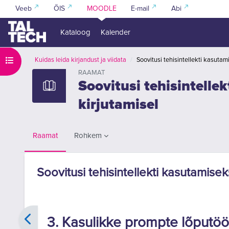
Jäta vahele peasisuni
Veeb
ÕIS
MOODLE
E-mail
Abi
Kataloog
Kalender
Ava kursuse sisukord
Kuidas leida kirjandust ja viidata
Soovitusi tehisintellekti kasutam
RAAMAT
Soovitusi tehisintelle
kirjutamisel
Rohkem
Raamat
Soovitusi tehisintellekti kasutamisek
Lõpetamise nõuded
3. Kasulikke prompte lõputöö 