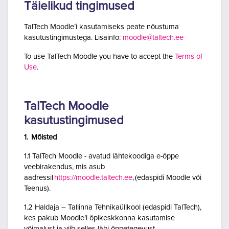
Täielikud tingimused
TalTech Moodle’i kasutamiseks peate nõustuma
kasutustingimustega. Lisainfo:
moodle@taltech.ee
To use TalTech Moodle you have to accept the
Terms of
Use
.
TalTech Moodle
kasutustingimused
1. Mõisted
1.1 TalTech Moodle - avatud lähtekoodiga e-õppe
veebirakendus, mis asub
aadressil
https://moodle.taltech.ee
, (edaspidi Moodle või
Teenus).
1.2 Haldaja – Tallinna Tehnikaülikool (edaspidi TalTech),
kes pakub Moodle’i õpikeskkonna kasutamise
võimalust ja viib selles läbi õppetegevust.