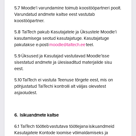
5.7 Moodle’i varundamine toimub koostööpartneri poolt.
Varundatud andmete kaitse eest vastutab
koostööpartner.
5.8 TalTech pakub Kasutajatele ja Üksustele Moodle’i
kasutamisega seotud kasutajatuge. Kasutajatuge
pakutakse e-posti
moodle@taltech.ee
teel.
5.9 Üksused ja Kasutajad vastutavad Moodle’isse
sisestatud andmete ja üleslaaditud materjalide sisu
eest.
5.10 TalTech ei vastuta Teenuse tõrgete eest, mis on
põhjustatud TalTechi kontrolli alt väljas olevatest
asjaoludest.
6. Isikuandmete kaitse
6.1 TalTech töötleb vastutava töötlejana isikuandmeid
Kasutajatele Kontode loomise võimaldamiseks ja