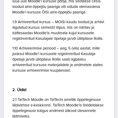
luua uue Moodle’i kursuse põhja, mis seotakse ÕISis
loodud aine-õppejõu paariga või siduda olemasoleva
Moodle’i kursuse ÕISi aine-õppejõu paariga.
1.9 Arhiveeritud kursus – MOISi kaudu loodud ja arhiivi
liigutatud kursus semestri lõpus, mis on nähtav ja
kättesaadav Moodle’is muutmata kujul kursusele
registreeritud Kasutajale õpetaja ja/või üliõpilase Rollis.
1.10 Arhiveerimise periood – aeg, 5 (viis) aastat, mille
jooksul Moodle’i kursusele registreeritud Kasutaja
õpetaja ja/või üliõpilase Rollis saab ligipääsu
arhiveeritud kursuse materjalidele ja andmetele alates
kursuse arhiveerimise kuupäevast.
2. Üldist
2.1 TalTech Moodle on TalTechi ametlik õppetegevuse
läbiviimise e-keskkond. TalTech Moodle’is töödeldakse
õppetegevuse käigus andmeid ülikooli ülesannete
täitmiseks.