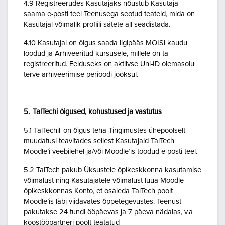
4.9 Registreerudes Kasutajaks nõustub Kasutaja
saama e-posti teel Teenusega seotud teateid, mida on
Kasutajal võimalik profiili sätete all seadistada.
4.10 Kasutajal on õigus saada ligipääs MOISi kaudu
loodud ja Arhiveeritud kursusele, millele on ta
registreeritud. Eelduseks on aktiivse Uni-ID olemasolu
terve arhiveerimise perioodi jooksul.
5. TalTechi õigused, kohustused ja vastutus
5.1 TalTechil on õigus teha Tingimustes ühepoolselt
muudatusi teavitades sellest Kasutajaid TalTech
Moodle’i veebilehel ja/või Moodle’is toodud e-posti teel.
5.2 TalTech pakub Üksustele õpikeskkonna kasutamise
võimalust ning Kasutajatele võimalust luua Moodle
õpikeskkonnas Konto, et osaleda TalTech poolt
Moodle’is läbi viidavates õppetegevustes. Teenust
pakutakse 24 tundi ööpäevas ja 7 päeva nädalas, v.a
koostööpartneri poolt teatatud