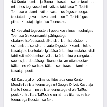
4.6 Konto loomisel ja Teenuse kasutamisel on keelatud
mistahes tegevused, mis võivad takistada TalTechil
Teenuse osutamist või on vastuolus õigusaktidega.
Keelatud tegevuste tuvastamisel on TalTechil õigus
piirata Kasutaja ligipääsu Teenusele.
4.7 Keelatud tegevuste all peetakse silmas muuhulgas
Teenuse ülekoormamist päringutega,
ebaturvalise/ebaseadusliku sisu lisamist süsteemi,
esinemist teise isikuna, autoriõiguste rikkumist, teiste
Kasutajate Kontodele ligipääsu üritamine mistahes viisil,
tahtlikult möödaminek või selle üritamine piirangutest
seoses juurdepääsuga Teenusele, vm etteheidetav
käitumine või sellisele käitumisele kaasa aitamine
Kasutaja poolt.
4.8 Kasutajal on võimalus liidestada oma Konto
Moodle’i väliste teenustega (nt Google Drive). Kasutaja
Konto liidestamine väliste teenustega ei ole TalTechi
poolt kontrollitav. TalTechile on nähtav üksnes välise
teenusega liidestamise fakt.