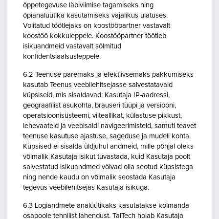
õppetegevuse läbiviimise tagamiseks ning
õpianalüütika kasutamiseks vajalikus ulatuses.
Volitatud töötlejaks on koostööpartner vastavalt
koostöö kokkuleppele. Koostööpartner töötleb
isikuandmeid vastavalt sõlmitud
konfidentsiaalsusleppele.
6.2 Teenuse paremaks ja efektiivsemaks pakkumiseks
kasutab Teenus veebilehitsejasse salvestatavaid
küpsiseid, mis sisaldavad: Kasutaja IP-aadressi,
geograafilist asukohta, brauseri tüüpi ja versiooni,
operatsioonisüsteemi, viiteallikat, külastuse pikkust,
lehevaateid ja veebisaidi navigeerimisteid, samuti teavet
teenuse kasutuse ajastuse, sageduse ja mudeli kohta.
Küpsised ei sisalda üldjuhul andmeid, mille põhjal oleks
võimalik Kasutaja isikut tuvastada, kuid Kasutaja poolt
salvestatud isikuandmed võivad olla seotud küpsistega
ning nende kaudu on võimalik seostada Kasutaja
tegevus veebilehitsejas Kasutaja isikuga.
6.3 Logiandmete analüütikaks kasutatakse kolmanda
osapoole tehnilist lahendust. TalTech hoiab Kasutaja