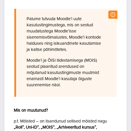
Palume tutvuda Moodle’i uute
kasutustingimustega, mis on seotud
muudatustega Moodle’isse
sisenemisvõimalustes, Moodle’i kontode
halduses ning isikuandmete kasutamise
ja kaitse põhimõtetes.
Moodle’i ja ÕISi liidestamisega (MOIS)
seotud plaanitud arendused on
mõjutanud kasutustingimuste muutmist
enamasti Moodle’i kasutaja õiguste
suurenemise näol.
Mis on muutunud?
p.1. Mõisted – on lisandunud sellised mõisted nagu
„Roll“, Uni-ID“, „MOIS“, „Arhiveeritud kursus“,