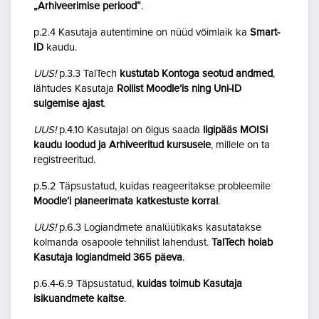
„Arhiveerimise periood“
.
p.2.4 Kasutaja autentimine on nüüd võimlaik ka
Smart-
ID
kaudu.
UUS!
p.3.3 TalTech
kustutab Kontoga seotud andmed
,
lähtudes Kasutaja
Rollist Moodle’is ning Uni-ID
sulgemise ajast
.
UUS!
p.4.10 Kasutajal on õigus saada
ligipääs MOISi
kaudu loodud ja Arhiveeritud kursusele
, millele on ta
registreeritud.
p.5.2 Täpsustatud, kuidas reageeritakse probleemile
Moodle’i planeerimata katkestuste korral
.
UUS!
p.6.3 Logiandmete analüütikaks kasutatakse
kolmanda osapoole tehnilist lahendust.
TalTech hoiab
Kasutaja logiandmeid 365 päeva
.
p.6.4-6.9 Täpsustatud,
kuidas toimub Kasutaja
isikuandmete kaitse
.