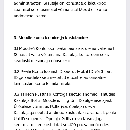
administraator. Kasutaja on kohustatud isikukoodi
saamisel selle esimesel võimalusel Moodle’i konto
andmetele lisama.
3. Moodle konto loomine ja kustutamine
3.1 Moodle’i Konto loomiseks peab isik olema vähemalt
13 aastat vana või omama Kasutajakonto loomiseks
seadusliku esindaja nõusolekut.
3.2 Peale Konto loomist ID-kaardi, Mobiil-ID või Smart
ID-ga saadetakse sisestatud e-postile automaatne
kinnituskiri konto kinnitamiseks.
3.3 TalTech kustutab Kontoga seotud andmed, lähtudes
Kasutaja Rollist Moodle’is ning Uni-ID sulgemise ajast.
Üliõpilase või muus Rollis (v.a. õpetaja) oleva
Kasutajaga seotud andmed kustutatakse vahetult peale
Uni-ID sulgemist. Õpetaja Rollis oleva Kasutajaga
seotud andmed kustutatakse 400 päeva möödudes