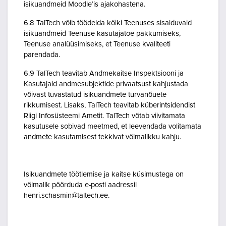
isikuandmeid Moodle’is ajakohastena.
6.8 TalTech võib töödelda kõiki Teenuses sisalduvaid
isikuandmeid Teenuse kasutajatoe pakkumiseks,
Teenuse analüüsimiseks, et Teenuse kvaliteeti
parendada.
6.9 TalTech teavitab Andmekaitse Inspektsiooni ja
Kasutajaid andmesubjektide privaatsust kahjustada
võivast tuvastatud isikuandmete turvanõuete
rikkumisest. Lisaks, TalTech teavitab küberintsidendist
Riigi Infosüsteemi Ametit. TalTech võtab viivitamata
kasutusele sobivad meetmed, et leevendada volitamata
andmete kasutamisest tekkivat võimalikku kahju.
Isikuandmete töötlemise ja kaitse küsimustega on
võimalik pöörduda e-posti aadressil
henri.schasmin@taltech.ee.