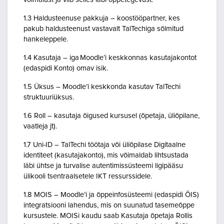
1.3 Haldusteenuse pakkuja – koostööpartner, kes
pakub haldusteenust vastavalt TalTechiga sõlmitud
hankeleppele.
1.4 Kasutaja – iga Moodle’i keskkonnas kasutajakontot
(edaspidi Konto) omav isik.
1.5 Üksus – Moodle’i keskkonda kasutav TalTechi
struktuuriüksus.
1.6 Roll – kasutaja õigused kursusel (õpetaja, üliõpilane,
vaatleja jt).
1.7 Uni-ID – TalTechi töötaja või üliõpilase Digitaalne
identiteet (kasutajakonto), mis võimaldab lihtsustada
läbi ühtse ja turvalise autentimissüsteemi ligipääsu
ülikooli tsentraalsetele IKT ressurssidele.
1.8 MOIS – Moodle’i ja õppeinfosüsteemi (edaspidi ÕIS)
integratsiooni lahendus, mis on suunatud tasemeõppe
kursustele. MOISi kaudu saab Kasutaja õpetaja Rollis