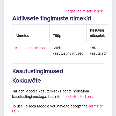
Jäta vahele peasisuni
Tagasi eelmisele lehele
Aktiivsete tingimuste nimekiri
Kasutaja
Nimetus
Tüüp
nõusolek
Kasutustingimused
Saidi
Kõik
kasutustingimused
kasutajad
Kasutustingimused
Kokkuvõte
TalTech Moodle kasutamiseks peate nõustuma
kasutustingimustega. Lisainfo
moodle@taltech.ee
.
To use TalTech Moodle you have to accept the
Terms of
Use
.