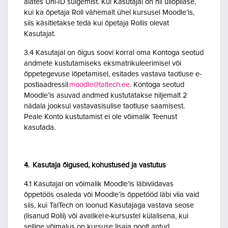
alates Uni-ID sulgemist. Kui Kasutajal on nii üliõpilase,
kui ka õpetaja Roll vähemalt ühel kursusel Moodle’is,
siis käsitletakse teda kui õpetaja Rollis olevat
Kasutajat.
3.4 Kasutajal on õigus soovi korral oma Kontoga seotud
andmete kustutamiseks eksmatrikuleerimisel või
õppetegevuse lõpetamisel, esitades vastava taotluse e-
postiaadressil
moodle@taltech.ee
. Kontoga seotud
Moodle’is asuvad andmed kustutatakse hiljemalt 2
nädala jooksul vastavasisulise taotluse saamisest.
Peale Konto kustutamist ei ole võimalik Teenust
kasutada.
4. Kasutaja õigused, kohustused ja vastutus
4.1 Kasutajal on võimalik Moodle’is läbiviidavas
õppetöös osaleda või Moodle’is õppetööd läbi viia vaid
siis, kui TalTech on loonud Kasutajaga vastava seose
(lisanud Rolli) või avalikel e-kursustel külalisena, kui
selline võimalus on kursuse lisaja poolt antud.