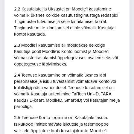
2.2 Kasutajatel ja Üksustel on Moodle’i kasutamine
võimalik üksnes kõikide kasutustingimustega (edaspidi
Tingimuste) tutvumise ja selle kinnitamise korral.
Tingimuste mitte kinnitamisel ei ole võimalik Kasutajal
kontot kasutada.
2.3 Moodle’i kasutamise all mõeldakse eelkõige
Kasutaja poolt Moodle’is Konto loomist ja Moodle’i
võimaluste kasutamist õppetegevuses osalemiseks või
õppetegevuse läbiviimiseks.
2.4 Teenuse kasutamine on võimalik üksnes läbi
personaalse ja isiku tuvastamist võimaldava Konto või
külalisligipääsu vahendusel. Teenuse kasutamisel on
võimalik Kasutaja autentimine TalTech Uni-ID, TARA
kaudu (ID-kaart, Mobiil-ID, Smart-ID) või kasutajanime ja
parooliga.
2.5 Teenuse Konto loomine on Kasutajale tasuta.
Isikukoodi mitteomavate isikutele ja tasemeõppe
välistele õppijatele loob kasutajakonto Moodle’i