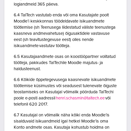
logiandmeid 365 päeva.
6.4 TalTech vastutab enda või oma Kasutajate poolt
Moodle’i keskkonnas töödeldavate isikuandmete
töötlemise (sh Teenusega liidestatud väliste teenustega
kaasneva andmevahetuse) õigusaktidele vastavuse
eest (sh teavitustegevuse eest) olles nende
isikuandmete vastutav töötleja.
6.5 Kasutajaandmete osas on koostööpartner volitatud
töötleja, pakkudes TalTechile Moodle majutus- ja
haldusteenust.
6.6 Kõikide õppetegevusega kaasnevate isikuandmete
töötlemise küsimustes või seadusest tulenevate õiguste
teostamiseks on Kasutajal võimalik pöörduda TalTechi
poole e-posti aadressil
henri.schasmin@taltech.ee
või
telefonil 620 2017.
6.7 Kasutajal on võimalik näha kõiki enda Moodle’is
sisalduvaid isikuandmeid igal hetkel Moodle’is oma
Konto andmete osas. Kasutaja kohustub hoidma on