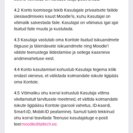
4.2 Konto loomisega tekib Kasutajale privaatsete failide
üleslaadimiseks kaust Moodle’is, kuhu Kasutajal on
võimalik salvestada faile. Kasutajal on võimalus igal ajal
lisatud faile muuta ja kustutada.
4.3 Kasutaja vastutab oma Kontole lisatud isikuandmete
õigsuse ja täiendavate isikuandmete ning Moodle’i
väliste teenustega liidestamise ja sellega kaasneva
andmevahetuse eest.
4.4 Konto kasutamisel kohustub Kasutaja tegema kõik
endast oleneva, et välistada kolmandate isikute ligipääs
oma Kontole.
4.5 Võimaliku ohu korral kohustub Kasutaja võtma
viivitamatult tarvitusele meetmed, et vältida kolmandate
isikute ligipääsu Kontole (parooli vahetus, ID-kaardi,
Smart-ID, Mobiil-ID peatamine). Samuti tuleb tekkinud
ohu korral teavitada Teenuse kasutajatuge e-posti
teel
moodle@taltech.ee
.