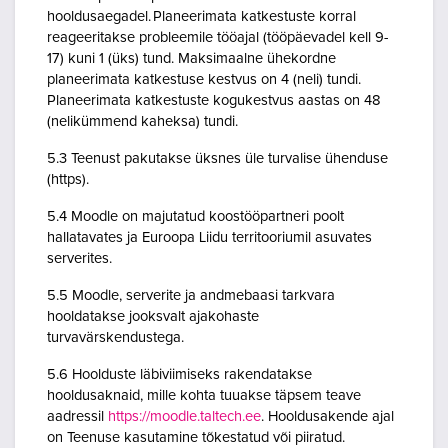
hooldusaegadel. Planeerimata katkestuste korral
reageeritakse probleemile tööajal (tööpäevadel kell 9-
17) kuni 1 (üks) tund. Maksimaalne ühekordne
planeerimata katkestuse kestvus on 4 (neli) tundi.
Planeerimata katkestuste kogukestvus aastas on 48
(nelikümmend kaheksa) tundi.
5.3 Teenust pakutakse üksnes üle turvalise ühenduse
(https).
5.4 Moodle on majutatud koostööpartneri poolt
hallatavates ja Euroopa Liidu territooriumil asuvates
serverites.
5.5 Moodle, serverite ja andmebaasi tarkvara
hooldatakse jooksvalt ajakohaste
turvavärskendustega.
5.6 Hoolduste läbiviimiseks rakendatakse
hooldusaknaid, mille kohta tuuakse täpsem teave
aadressil
https://moodle.taltech.ee
. Hooldusakende ajal
on Teenuse kasutamine tõkestatud või piiratud.