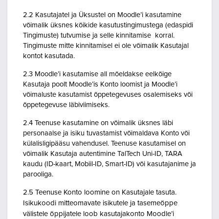
2.2 Kasutajatel ja Üksustel on Moodle’i kasutamine
võimalik üksnes kõikide kasutustingimustega (edaspidi
Tingimuste) tutvumise ja selle kinnitamise korral.
Tingimuste mitte kinnitamisel ei ole võimalik Kasutajal
kontot kasutada.
2.3 Moodle’i kasutamise all mõeldakse eelkõige
Kasutaja poolt Moodle’is Konto loomist ja Moodle’i
võimaluste kasutamist õppetegevuses osalemiseks või
õppetegevuse läbiviimiseks.
2.4 Teenuse kasutamine on võimalik üksnes läbi
personaalse ja isiku tuvastamist võimaldava Konto või
külalisligipääsu vahendusel. Teenuse kasutamisel on
võimalik Kasutaja autentimine TalTech Uni-ID, TARA
kaudu (ID-kaart, Mobiil-ID, Smart-ID) või kasutajanime ja
parooliga.
2.5 Teenuse Konto loomine on Kasutajale tasuta.
Isikukoodi mitteomavate isikutele ja tasemeõppe
välistele õppijatele loob kasutajakonto Moodle’i