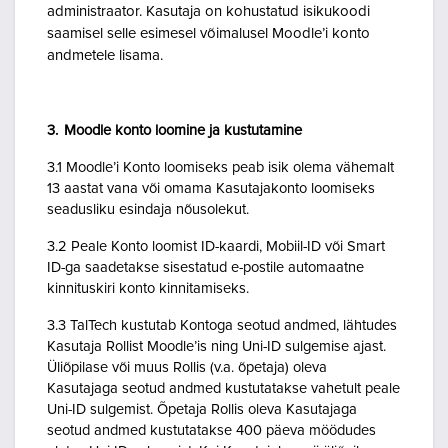
administraator. Kasutaja on kohustatud isikukoodi
saamisel selle esimesel võimalusel Moodle’i konto
andmetele lisama.
3. Moodle konto loomine ja kustutamine
3.1 Moodle’i Konto loomiseks peab isik olema vähemalt
13 aastat vana või omama Kasutajakonto loomiseks
seadusliku esindaja nõusolekut.
3.2 Peale Konto loomist ID-kaardi, Mobiil-ID või Smart
ID-ga saadetakse sisestatud e-postile automaatne
kinnituskiri konto kinnitamiseks.
3.3 TalTech kustutab Kontoga seotud andmed, lähtudes
Kasutaja Rollist Moodle’is ning Uni-ID sulgemise ajast.
Üliõpilase või muus Rollis (v.a. õpetaja) oleva
Kasutajaga seotud andmed kustutatakse vahetult peale
Uni-ID sulgemist. Õpetaja Rollis oleva Kasutajaga
seotud andmed kustutatakse 400 päeva möödudes