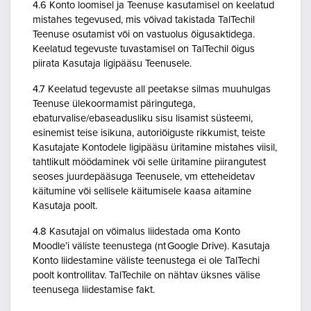
4.6 Konto loomisel ja Teenuse kasutamisel on keelatud
mistahes tegevused, mis võivad takistada TalTechil
Teenuse osutamist või on vastuolus õigusaktidega.
Keelatud tegevuste tuvastamisel on TalTechil õigus
piirata Kasutaja ligipääsu Teenusele.
4.7 Keelatud tegevuste all peetakse silmas muuhulgas
Teenuse ülekoormamist päringutega,
ebaturvalise/ebaseadusliku sisu lisamist süsteemi,
esinemist teise isikuna, autoriõiguste rikkumist, teiste
Kasutajate Kontodele ligipääsu üritamine mistahes viisil,
tahtlikult möödaminek või selle üritamine piirangutest
seoses juurdepääsuga Teenusele, vm etteheidetav
käitumine või sellisele käitumisele kaasa aitamine
Kasutaja poolt.
4.8 Kasutajal on võimalus liidestada oma Konto
Moodle’i väliste teenustega (nt Google Drive). Kasutaja
Konto liidestamine väliste teenustega ei ole TalTechi
poolt kontrollitav. TalTechile on nähtav üksnes välise
teenusega liidestamise fakt.