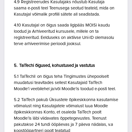
4.9 Registreerudes Kasutajaks nõustub Kasutaja
saama e-posti teel Teenusega seotud teateid, mida on
Kasutajal võimalik profiili sätete all seadistada.
4.10 Kasutajal on õigus saada ligipääs MOISi kaudu
loodud ja Arhiveeritud kursusele, millele on ta
registreeritud. Eelduseks on aktiivse Uni-ID olemasolu
terve arhiveerimise perioodi jooksul.
5. TalTechi õigused, kohustused ja vastutus
5.1 TalTechil on õigus teha Tingimustes ühepoolselt
muudatusi teavitades sellest Kasutajaid TalTech
Moodle’i veebilehel ja/või Moodle’is toodud e-posti teel.
5.2 TalTech pakub Üksustele õpikeskkonna kasutamise
võimalust ning Kasutajatele võimalust luua Moodle
õpikeskkonnas Konto, et osaleda TalTech poolt
Moodle’is läbi viidavates õppetegevustes. Teenust
pakutakse 24 tundi ööpäevas ja 7 päeva nädalas, v.a
koostööpartneri poolt teatatud