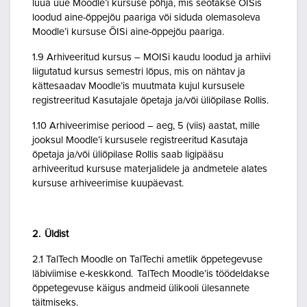
luua uue Moodle’i kursuse põhja, mis seotakse ÕISis
loodud aine-õppejõu paariga või siduda olemasoleva
Moodle’i kursuse ÕISi aine-õppejõu paariga.
1.9 Arhiveeritud kursus – MOISi kaudu loodud ja arhiivi
liigutatud kursus semestri lõpus, mis on nähtav ja
kättesaadav Moodle’is muutmata kujul kursusele
registreeritud Kasutajale õpetaja ja/või üliõpilase Rollis.
1.10 Arhiveerimise periood – aeg, 5 (viis) aastat, mille
jooksul Moodle’i kursusele registreeritud Kasutaja
õpetaja ja/või üliõpilase Rollis saab ligipääsu
arhiveeritud kursuse materjalidele ja andmetele alates
kursuse arhiveerimise kuupäevast.
2. Üldist
2.1 TalTech Moodle on TalTechi ametlik õppetegevuse
läbiviimise e-keskkond. TalTech Moodle’is töödeldakse
õppetegevuse käigus andmeid ülikooli ülesannete
täitmiseks.