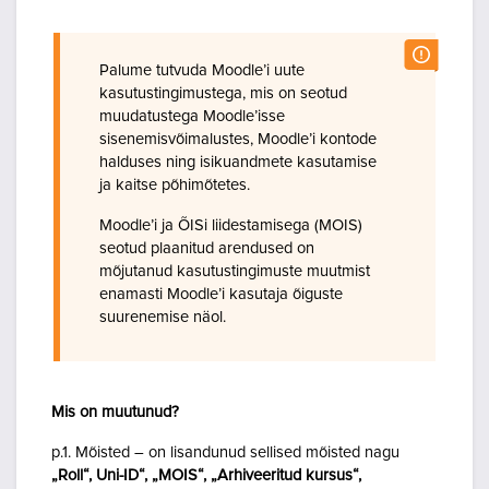
Palume tutvuda Moodle’i uute
kasutustingimustega, mis on seotud
muudatustega Moodle’isse
sisenemisvõimalustes, Moodle’i kontode
halduses ning isikuandmete kasutamise
ja kaitse põhimõtetes.
Moodle’i ja ÕISi liidestamisega (MOIS)
seotud plaanitud arendused on
mõjutanud kasutustingimuste muutmist
enamasti Moodle’i kasutaja õiguste
suurenemise näol.
Mis on muutunud?
p.1. Mõisted – on lisandunud sellised mõisted nagu
„Roll“, Uni-ID“, „MOIS“, „Arhiveeritud kursus“,