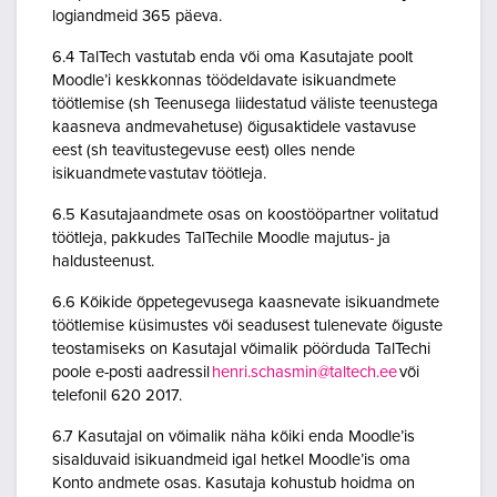
logiandmeid 365 päeva.
6.4 TalTech vastutab enda või oma Kasutajate poolt
Moodle’i keskkonnas töödeldavate isikuandmete
töötlemise (sh Teenusega liidestatud väliste teenustega
kaasneva andmevahetuse) õigusaktidele vastavuse
eest (sh teavitustegevuse eest) olles nende
isikuandmete vastutav töötleja.
6.5 Kasutajaandmete osas on koostööpartner volitatud
töötleja, pakkudes TalTechile Moodle majutus- ja
haldusteenust.
6.6 Kõikide õppetegevusega kaasnevate isikuandmete
töötlemise küsimustes või seadusest tulenevate õiguste
teostamiseks on Kasutajal võimalik pöörduda TalTechi
poole e-posti aadressil
henri.schasmin@taltech.ee
või
telefonil 620 2017.
6.7 Kasutajal on võimalik näha kõiki enda Moodle’is
sisalduvaid isikuandmeid igal hetkel Moodle’is oma
Konto andmete osas. Kasutaja kohustub hoidma on