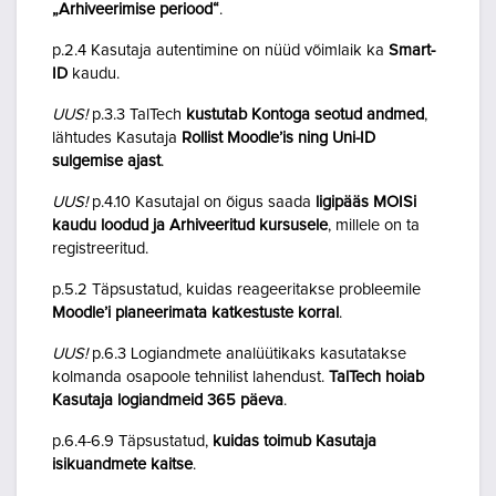
„Arhiveerimise periood“
.
p.2.4 Kasutaja autentimine on nüüd võimlaik ka
Smart-
ID
kaudu.
UUS!
p.3.3 TalTech
kustutab Kontoga seotud andmed
,
lähtudes Kasutaja
Rollist Moodle’is ning Uni-ID
sulgemise ajast
.
UUS!
p.4.10 Kasutajal on õigus saada
ligipääs MOISi
kaudu loodud ja Arhiveeritud kursusele
, millele on ta
registreeritud.
p.5.2 Täpsustatud, kuidas reageeritakse probleemile
Moodle’i planeerimata katkestuste korral
.
UUS!
p.6.3 Logiandmete analüütikaks kasutatakse
kolmanda osapoole tehnilist lahendust.
TalTech hoiab
Kasutaja logiandmeid 365 päeva
.
p.6.4-6.9 Täpsustatud,
kuidas toimub Kasutaja
isikuandmete kaitse
.