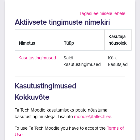
Jäta vahele peasisuni
Tagasi eelmisele lehele
Aktiivsete tingimuste nimekiri
Kasutaja
Nimetus
Tüüp
nõusolek
Kasutustingimused
Saidi
Kõik
kasutustingimused
kasutajad
Kasutustingimused
Kokkuvõte
TalTech Moodle kasutamiseks peate nõustuma
kasutustingimustega. Lisainfo
moodle@taltech.ee
.
To use TalTech Moodle you have to accept the
Terms of
Use
.