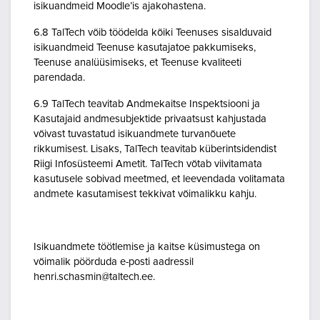
isikuandmeid Moodle’is ajakohastena.
6.8 TalTech võib töödelda kõiki Teenuses sisalduvaid
isikuandmeid Teenuse kasutajatoe pakkumiseks,
Teenuse analüüsimiseks, et Teenuse kvaliteeti
parendada.
6.9 TalTech teavitab Andmekaitse Inspektsiooni ja
Kasutajaid andmesubjektide privaatsust kahjustada
võivast tuvastatud isikuandmete turvanõuete
rikkumisest. Lisaks, TalTech teavitab küberintsidendist
Riigi Infosüsteemi Ametit. TalTech võtab viivitamata
kasutusele sobivad meetmed, et leevendada volitamata
andmete kasutamisest tekkivat võimalikku kahju.
Isikuandmete töötlemise ja kaitse küsimustega on
võimalik pöörduda e-posti aadressil
henri.schasmin@taltech.ee.