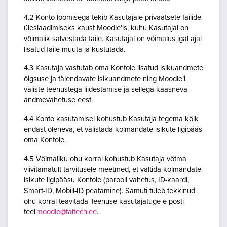
4.2 Konto loomisega tekib Kasutajale privaatsete failide
üleslaadimiseks kaust Moodle’is, kuhu Kasutajal on
võimalik salvestada faile. Kasutajal on võimalus igal ajal
lisatud faile muuta ja kustutada.
4.3 Kasutaja vastutab oma Kontole lisatud isikuandmete
õigsuse ja täiendavate isikuandmete ning Moodle’i
väliste teenustega liidestamise ja sellega kaasneva
andmevahetuse eest.
4.4 Konto kasutamisel kohustub Kasutaja tegema kõik
endast oleneva, et välistada kolmandate isikute ligipääs
oma Kontole.
4.5 Võimaliku ohu korral kohustub Kasutaja võtma
viivitamatult tarvitusele meetmed, et vältida kolmandate
isikute ligipääsu Kontole (parooli vahetus, ID-kaardi,
Smart-ID, Mobiil-ID peatamine). Samuti tuleb tekkinud
ohu korral teavitada Teenuse kasutajatuge e-posti
teel
moodle@taltech.ee
.