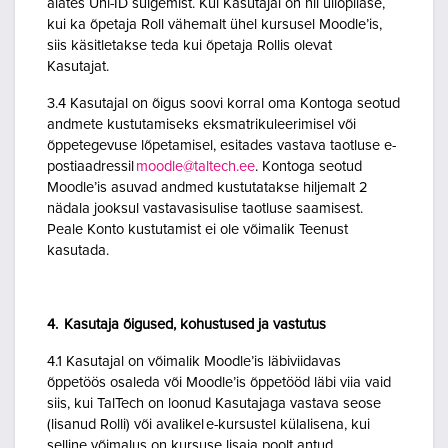
alates Uni-ID sulgemist. Kui Kasutajal on nii üliõpilase,
kui ka õpetaja Roll vähemalt ühel kursusel Moodle’is,
siis käsitletakse teda kui õpetaja Rollis olevat
Kasutajat.
3.4 Kasutajal on õigus soovi korral oma Kontoga seotud
andmete kustutamiseks eksmatrikuleerimisel või
õppetegevuse lõpetamisel, esitades vastava taotluse e-
postiaadressil
moodle@taltech.ee
. Kontoga seotud
Moodle’is asuvad andmed kustutatakse hiljemalt 2
nädala jooksul vastavasisulise taotluse saamisest.
Peale Konto kustutamist ei ole võimalik Teenust
kasutada.
4. Kasutaja õigused, kohustused ja vastutus
4.1 Kasutajal on võimalik Moodle’is läbiviidavas
õppetöös osaleda või Moodle’is õppetööd läbi viia vaid
siis, kui TalTech on loonud Kasutajaga vastava seose
(lisanud Rolli) või avalikel e-kursustel külalisena, kui
selline võimalus on kursuse lisaja poolt antud.