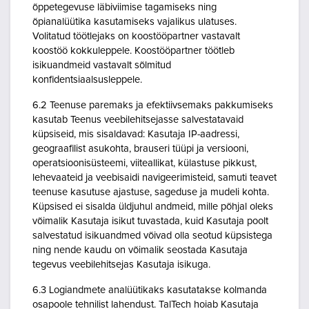
õppetegevuse läbiviimise tagamiseks ning
õpianalüütika kasutamiseks vajalikus ulatuses.
Volitatud töötlejaks on koostööpartner vastavalt
koostöö kokkuleppele. Koostööpartner töötleb
isikuandmeid vastavalt sõlmitud
konfidentsiaalsusleppele.
6.2 Teenuse paremaks ja efektiivsemaks pakkumiseks
kasutab Teenus veebilehitsejasse salvestatavaid
küpsiseid, mis sisaldavad: Kasutaja IP-aadressi,
geograafilist asukohta, brauseri tüüpi ja versiooni,
operatsioonisüsteemi, viiteallikat, külastuse pikkust,
lehevaateid ja veebisaidi navigeerimisteid, samuti teavet
teenuse kasutuse ajastuse, sageduse ja mudeli kohta.
Küpsised ei sisalda üldjuhul andmeid, mille põhjal oleks
võimalik Kasutaja isikut tuvastada, kuid Kasutaja poolt
salvestatud isikuandmed võivad olla seotud küpsistega
ning nende kaudu on võimalik seostada Kasutaja
tegevus veebilehitsejas Kasutaja isikuga.
6.3 Logiandmete analüütikaks kasutatakse kolmanda
osapoole tehnilist lahendust. TalTech hoiab Kasutaja