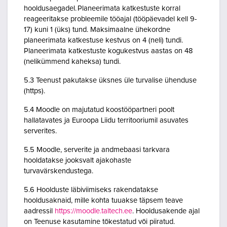
hooldusaegadel. Planeerimata katkestuste korral
reageeritakse probleemile tööajal (tööpäevadel kell 9-
17) kuni 1 (üks) tund. Maksimaalne ühekordne
planeerimata katkestuse kestvus on 4 (neli) tundi.
Planeerimata katkestuste kogukestvus aastas on 48
(nelikümmend kaheksa) tundi.
5.3 Teenust pakutakse üksnes üle turvalise ühenduse
(https).
5.4 Moodle on majutatud koostööpartneri poolt
hallatavates ja Euroopa Liidu territooriumil asuvates
serverites.
5.5 Moodle, serverite ja andmebaasi tarkvara
hooldatakse jooksvalt ajakohaste
turvavärskendustega.
5.6 Hoolduste läbiviimiseks rakendatakse
hooldusaknaid, mille kohta tuuakse täpsem teave
aadressil
https://moodle.taltech.ee
. Hooldusakende ajal
on Teenuse kasutamine tõkestatud või piiratud.