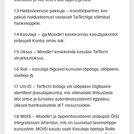
1.3 Haldusteenuse pakkuja – koostööpartner, kes
pakub haldusteenust vastavalt TalTechiga sõlmitud
hankeleppele.
1.4 Kasutaja – iga Moodle’i keskkonnas kasutajakontot
(edaspidi Konto) omav isik.
1.5 Üksus – Moodle’i keskkonda kasutav TalTechi
struktuuriüksus.
1.6 Roll – kasutaja õigused kursusel (õpetaja, üliõpilane,
vaatleja jt).
1.7 Uni-ID – TalTechi töötaja või üliõpilase Digitaalne
identiteet (kasutajakonto), mis võimaldab lihtsustada
läbi ühtse ja turvalise autentimissüsteemi ligipääsu
ülikooli tsentraalsetele IKT ressurssidele.
1.8 MOIS – Moodle’i ja õppeinfosüsteemi (edaspidi ÕIS)
integratsiooni lahendus, mis on suunatud tasemeõppe
kursustele. MOISi kaudu saab Kasutaja õpetaja Rollis