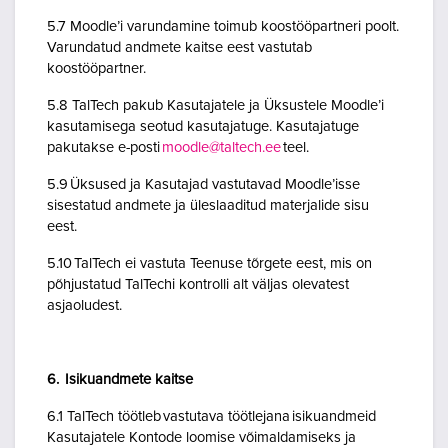
5.7 Moodle’i varundamine toimub koostööpartneri poolt.
Varundatud andmete kaitse eest vastutab
koostööpartner.
5.8 TalTech pakub Kasutajatele ja Üksustele Moodle’i
kasutamisega seotud kasutajatuge. Kasutajatuge
pakutakse e-posti
moodle@taltech.ee
teel.
5.9 Üksused ja Kasutajad vastutavad Moodle’isse
sisestatud andmete ja üleslaaditud materjalide sisu
eest.
5.10 TalTech ei vastuta Teenuse tõrgete eest, mis on
põhjustatud TalTechi kontrolli alt väljas olevatest
asjaoludest.
6. Isikuandmete kaitse
6.1 TalTech töötleb vastutava töötlejana isikuandmeid
Kasutajatele Kontode loomise võimaldamiseks ja