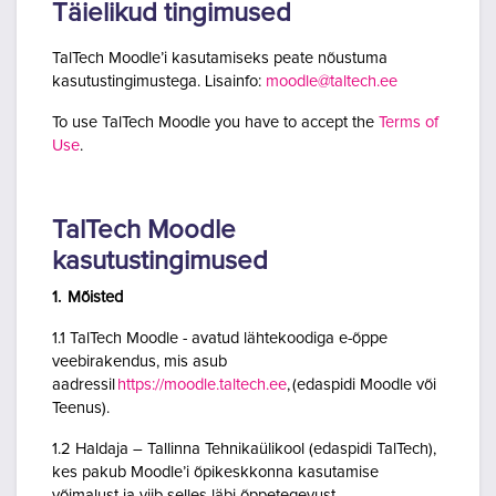
Täielikud tingimused
TalTech Moodle’i kasutamiseks peate nõustuma
kasutustingimustega. Lisainfo:
moodle@taltech.ee
To use TalTech Moodle you have to accept the
Terms of
Use
.
TalTech Moodle
kasutustingimused
1. Mõisted
1.1 TalTech Moodle - avatud lähtekoodiga e-õppe
veebirakendus, mis asub
aadressil
https://moodle.taltech.ee
, (edaspidi Moodle või
Teenus).
1.2 Haldaja – Tallinna Tehnikaülikool (edaspidi TalTech),
kes pakub Moodle’i õpikeskkonna kasutamise
võimalust ja viib selles läbi õppetegevust.