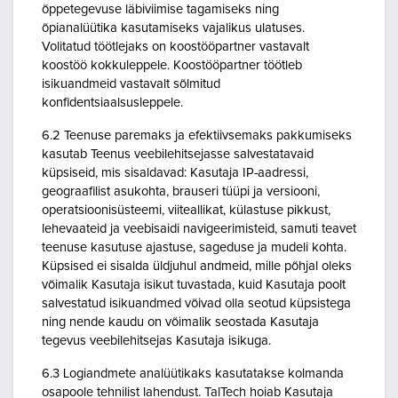
õppetegevuse läbiviimise tagamiseks ning
õpianalüütika kasutamiseks vajalikus ulatuses.
Volitatud töötlejaks on koostööpartner vastavalt
koostöö kokkuleppele. Koostööpartner töötleb
isikuandmeid vastavalt sõlmitud
konfidentsiaalsusleppele.
6.2 Teenuse paremaks ja efektiivsemaks pakkumiseks
kasutab Teenus veebilehitsejasse salvestatavaid
küpsiseid, mis sisaldavad: Kasutaja IP-aadressi,
geograafilist asukohta, brauseri tüüpi ja versiooni,
operatsioonisüsteemi, viiteallikat, külastuse pikkust,
lehevaateid ja veebisaidi navigeerimisteid, samuti teavet
teenuse kasutuse ajastuse, sageduse ja mudeli kohta.
Küpsised ei sisalda üldjuhul andmeid, mille põhjal oleks
võimalik Kasutaja isikut tuvastada, kuid Kasutaja poolt
salvestatud isikuandmed võivad olla seotud küpsistega
ning nende kaudu on võimalik seostada Kasutaja
tegevus veebilehitsejas Kasutaja isikuga.
6.3 Logiandmete analüütikaks kasutatakse kolmanda
osapoole tehnilist lahendust. TalTech hoiab Kasutaja