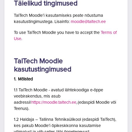
Täielikud tingimused
TalTech Moodle’i kasutamiseks peate nõustuma
kasutustingimustega. Lisainfo:
moodle@taltech.ee
To use TalTech Moodle you have to accept the
Terms of
Use
.
TalTech Moodle
kasutustingimused
1. Mõisted
1.1 TalTech Moodle - avatud lähtekoodiga e-õppe
veebirakendus, mis asub
aadressil
https://moodle.taltech.ee
, (edaspidi Moodle või
Teenus).
1.2 Haldaja – Tallinna Tehnikaülikool (edaspidi TalTech),
kes pakub Moodle’i õpikeskkonna kasutamise
võimalust ja viib selles läbi õppetegevust.