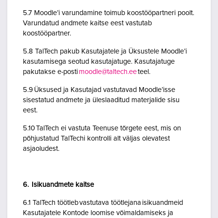
5.7 Moodle’i varundamine toimub koostööpartneri poolt.
Varundatud andmete kaitse eest vastutab
koostööpartner.
5.8 TalTech pakub Kasutajatele ja Üksustele Moodle’i
kasutamisega seotud kasutajatuge. Kasutajatuge
pakutakse e-posti
moodle@taltech.ee
teel.
5.9 Üksused ja Kasutajad vastutavad Moodle’isse
sisestatud andmete ja üleslaaditud materjalide sisu
eest.
5.10 TalTech ei vastuta Teenuse tõrgete eest, mis on
põhjustatud TalTechi kontrolli alt väljas olevatest
asjaoludest.
6. Isikuandmete kaitse
6.1 TalTech töötleb vastutava töötlejana isikuandmeid
Kasutajatele Kontode loomise võimaldamiseks ja