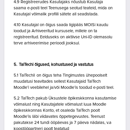
4.9 Registreerudes Kasutajaks nõustub Kasutaja
saama e-posti teel Teenusega seotud teateid, mida on
Kasutajal võimalik profiili sätete all seadistada.
4.10 Kasutajal on õigus saada ligipääs MOISi kaudu
loodud ja Arhiveeritud kursusele, millele on ta
registreeritud. Eelduseks on aktiivse Uni-ID olemasolu
terve arhiveerimise perioodi jooksul.
5. TalTechi õigused, kohustused ja vastutus
5.1 TalTechil on õigus teha Tingimustes ühepoolselt
muudatusi teavitades sellest Kasutajaid TalTech
Moodle’i veebilehel ja/või Moodle’is toodud e-posti teel.
5.2 TalTech pakub Üksustele õpikeskkonna kasutamise
võimalust ning Kasutajatele võimalust luua Moodle
õpikeskkonnas Konto, et osaleda TalTech poolt
Moodle’is läbi viidavates õppetegevustes. Teenust
pakutakse 24 tundi ööpäevas ja 7 päeva nädalas, v.a
koostööpartneri poolt teatatud