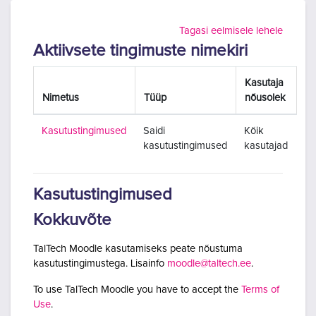
Jäta vahele peasisuni
Tagasi eelmisele lehele
Aktiivsete tingimuste nimekiri
Kasutaja
Nimetus
Tüüp
nõusolek
Kasutustingimused
Saidi
Kõik
kasutustingimused
kasutajad
Kasutustingimused
Kokkuvõte
TalTech Moodle kasutamiseks peate nõustuma
kasutustingimustega. Lisainfo
moodle@taltech.ee
.
To use TalTech Moodle you have to accept the
Terms of
Use
.