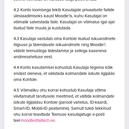
4.2 Konto loomisega tekib Kasutajale privaatsete failide
üleslaadimiseks kaust Moodle’is, kuhu Kasutajal on
võimalik salvestada faile. Kasutajal on võimalus igal ajal
lisatud faile muuta ja kustutada.
4.3 Kasutaja vastutab oma Kontole lisatud isikuandmete
õigsuse ja täiendavate isikuandmete ning Moodle’i
väliste teenustega liidestamise ja sellega kaasneva
andmevahetuse eest.
4.4 Konto kasutamisel kohustub Kasutaja tegema kõik
endast oleneva, et välistada kolmandate isikute ligipääs
oma Kontole.
4.5 Võimaliku ohu korral kohustub Kasutaja võtma
viivitamatult tarvitusele meetmed, et vältida kolmandate
isikute ligipääsu Kontole (parooli vahetus, ID-kaardi,
Smart-ID, Mobiil-ID peatamine). Samuti tuleb tekkinud
ohu korral teavitada Teenuse kasutajatuge e-posti
teel
moodle@taltech.ee
.