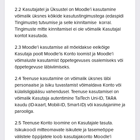
2.2 Kasutajatel ja Üksustel on Moodle’i kasutamine
võimalik üksnes kõikide kasutustingimustega (edaspidi
Tingimuste) tutvumise ja selle kinnitamise korral.
Tingimuste mitte kinnitamisel ei ole võimalik Kasutajal
kontot kasutada.
2.3 Moodle’i kasutamise all mõeldakse eelkõige
Kasutaja poolt Moodle’is Konto loomist ja Moodle’i
võimaluste kasutamist õppetegevuses osalemiseks või
õppetegevuse läbiviimiseks.
2.4 Teenuse kasutamine on võimalik üksnes läbi
personaalse ja isiku tuvastamist võimaldava Konto või
külalisligipääsu vahendusel. Teenuse kasutamisel on
võimalik Kasutaja autentimine TalTech Uni-ID, TARA
kaudu (ID-kaart, Mobiil-ID, Smart-ID) või kasutajanime ja
parooliga.
2.5 Teenuse Konto loomine on Kasutajale tasuta.
Isikukoodi mitteomavate isikutele ja tasemeõppe
välistele õppijatele loob kasutajakonto Moodle’i