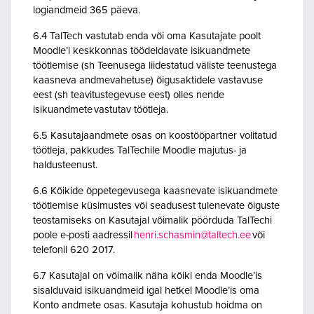
logiandmeid 365 päeva.
6.4 TalTech vastutab enda või oma Kasutajate poolt
Moodle’i keskkonnas töödeldavate isikuandmete
töötlemise (sh Teenusega liidestatud väliste teenustega
kaasneva andmevahetuse) õigusaktidele vastavuse
eest (sh teavitustegevuse eest) olles nende
isikuandmete vastutav töötleja.
6.5 Kasutajaandmete osas on koostööpartner volitatud
töötleja, pakkudes TalTechile Moodle majutus- ja
haldusteenust.
6.6 Kõikide õppetegevusega kaasnevate isikuandmete
töötlemise küsimustes või seadusest tulenevate õiguste
teostamiseks on Kasutajal võimalik pöörduda TalTechi
poole e-posti aadressil
henri.schasmin@taltech.ee
või
telefonil 620 2017.
6.7 Kasutajal on võimalik näha kõiki enda Moodle’is
sisalduvaid isikuandmeid igal hetkel Moodle’is oma
Konto andmete osas. Kasutaja kohustub hoidma on