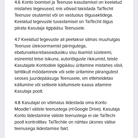
4.6 Konto loomisel ja Teenuse kasutamisel on keelatud
mistahes tegevused, mis võivad takistada TalTechil
Teenuse osutamist või on vastuolus õigusaktidega.
Keelatud tegevuste tuvastamisel on TalTechil õigus
piirata Kasutaja ligipääsu Teenusele.
4.7 Keelatud tegevuste all peetakse silmas muuhulgas
Teenuse ülekoormamist päringutega,
ebaturvalise/ebaseadusliku sisu lisamist süsteemi,
esinemist teise isikuna, autoriõiguste rikkumist, teiste
Kasutajate Kontodele ligipääsu üritamine mistahes viisil,
tahtlikult möödaminek või selle üritamine piirangutest
seoses juurdepääsuga Teenusele, vm etteheidetav
käitumine või sellisele käitumisele kaasa aitamine
Kasutaja poolt.
4.8 Kasutajal on võimalus liidestada oma Konto
Moodle’i väliste teenustega (nt Google Drive). Kasutaja
Konto liidestamine väliste teenustega ei ole TalTechi
poolt kontrollitav. TalTechile on nähtav üksnes välise
teenusega liidestamise fakt.