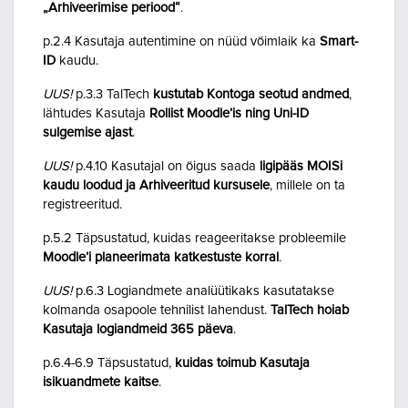
„Arhiveerimise periood“
.
p.2.4 Kasutaja autentimine on nüüd võimlaik ka
Smart-
ID
kaudu.
UUS!
p.3.3 TalTech
kustutab Kontoga seotud andmed
,
lähtudes Kasutaja
Rollist Moodle’is ning Uni-ID
sulgemise ajast
.
UUS!
p.4.10 Kasutajal on õigus saada
ligipääs MOISi
kaudu loodud ja Arhiveeritud kursusele
, millele on ta
registreeritud.
p.5.2 Täpsustatud, kuidas reageeritakse probleemile
Moodle’i planeerimata katkestuste korral
.
UUS!
p.6.3 Logiandmete analüütikaks kasutatakse
kolmanda osapoole tehnilist lahendust.
TalTech hoiab
Kasutaja logiandmeid 365 päeva
.
p.6.4-6.9 Täpsustatud,
kuidas toimub Kasutaja
isikuandmete kaitse
.