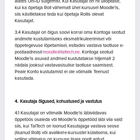
alates Uni-ID sulgemist. Kui Kasutajal on nii üliõpilase,
kui ka õpetaja Roll vähemalt ühel kursusel Moodle’is,
siis käsitletakse teda kui õpetaja Rollis olevat
Kasutajat.
3.4 Kasutajal on õigus soovi korral oma Kontoga seotud
andmete kustutamiseks eksmatrikuleerimisel või
õppetegevuse lõpetamisel, esitades vastava taotluse e-
postiaadressil
moodle@taltech.ee
. Kontoga seotud
Moodle’is asuvad andmed kustutatakse hiljemalt 2
nädala jooksul vastavasisulise taotluse saamisest.
Peale Konto kustutamist ei ole võimalik Teenust
kasutada.
4. Kasutaja õigused, kohustused ja vastutus
4.1 Kasutajal on võimalik Moodle’is läbiviidavas
õppetöös osaleda või Moodle’is õppetööd läbi viia vaid
siis, kui TalTech on loonud Kasutajaga vastava seose
(lisanud Rolli) või avalikel e-kursustel külalisena, kui
selline võimalus on kursuse lisaja poolt antud.