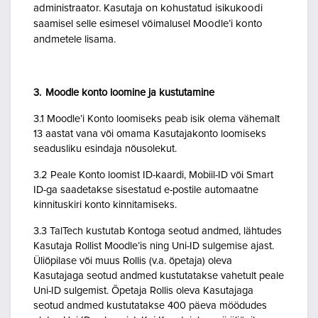
administraator. Kasutaja on kohustatud isikukoodi
saamisel selle esimesel võimalusel Moodle’i konto
andmetele lisama.
3. Moodle konto loomine ja kustutamine
3.1 Moodle’i Konto loomiseks peab isik olema vähemalt
13 aastat vana või omama Kasutajakonto loomiseks
seadusliku esindaja nõusolekut.
3.2 Peale Konto loomist ID-kaardi, Mobiil-ID või Smart
ID-ga saadetakse sisestatud e-postile automaatne
kinnituskiri konto kinnitamiseks.
3.3 TalTech kustutab Kontoga seotud andmed, lähtudes
Kasutaja Rollist Moodle’is ning Uni-ID sulgemise ajast.
Üliõpilase või muus Rollis (v.a. õpetaja) oleva
Kasutajaga seotud andmed kustutatakse vahetult peale
Uni-ID sulgemist. Õpetaja Rollis oleva Kasutajaga
seotud andmed kustutatakse 400 päeva möödudes