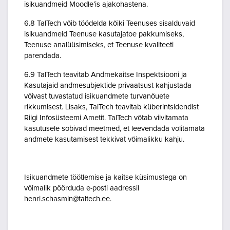
isikuandmeid Moodle’is ajakohastena.
6.8 TalTech võib töödelda kõiki Teenuses sisalduvaid
isikuandmeid Teenuse kasutajatoe pakkumiseks,
Teenuse analüüsimiseks, et Teenuse kvaliteeti
parendada.
6.9 TalTech teavitab Andmekaitse Inspektsiooni ja
Kasutajaid andmesubjektide privaatsust kahjustada
võivast tuvastatud isikuandmete turvanõuete
rikkumisest. Lisaks, TalTech teavitab küberintsidendist
Riigi Infosüsteemi Ametit. TalTech võtab viivitamata
kasutusele sobivad meetmed, et leevendada volitamata
andmete kasutamisest tekkivat võimalikku kahju.
Isikuandmete töötlemise ja kaitse küsimustega on
võimalik pöörduda e-posti aadressil
henri.schasmin@taltech.ee.