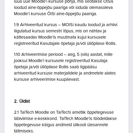
luua uue Moodle’i kursuse põhja, mis seotakse ÕISis
loodud aine-õppejõu paariga või siduda olemasoleva
Moodle’i kursuse ÕISi aine-õppejõu paariga.
1.9 Arhiveeritud kursus – MOISi kaudu loodud ja arhiivi
liigutatud kursus semestri lõpus, mis on nähtav ja
kättesaadav Moodle’is muutmata kujul kursusele
registreeritud Kasutajale õpetaja ja/või üliõpilase Rollis.
1.10 Arhiveerimise periood – aeg, 5 (viis) aastat, mille
jooksul Moodle’i kursusele registreeritud Kasutaja
õpetaja ja/või üliõpilase Rollis saab ligipääsu
arhiveeritud kursuse materjalidele ja andmetele alates
kursuse arhiveerimise kuupäevast.
2. Üldist
2.1 TalTech Moodle on TalTechi ametlik õppetegevuse
läbiviimise e-keskkond. TalTech Moodle’is töödeldakse
õppetegevuse käigus andmeid ülikooli ülesannete
täitmiseks.