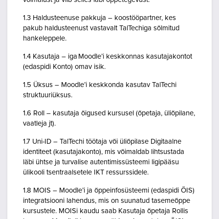
1.3 Haldusteenuse pakkuja – koostööpartner, kes
pakub haldusteenust vastavalt TalTechiga sõlmitud
hankeleppele.
1.4 Kasutaja – iga Moodle’i keskkonnas kasutajakontot
(edaspidi Konto) omav isik.
1.5 Üksus – Moodle’i keskkonda kasutav TalTechi
struktuuriüksus.
1.6 Roll – kasutaja õigused kursusel (õpetaja, üliõpilane,
vaatleja jt).
1.7 Uni-ID – TalTechi töötaja või üliõpilase Digitaalne
identiteet (kasutajakonto), mis võimaldab lihtsustada
läbi ühtse ja turvalise autentimissüsteemi ligipääsu
ülikooli tsentraalsetele IKT ressurssidele.
1.8 MOIS – Moodle’i ja õppeinfosüsteemi (edaspidi ÕIS)
integratsiooni lahendus, mis on suunatud tasemeõppe
kursustele. MOISi kaudu saab Kasutaja õpetaja Rollis