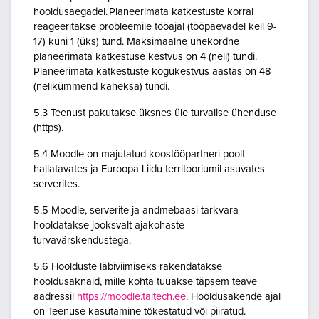
hooldusaegadel. Planeerimata katkestuste korral
reageeritakse probleemile tööajal (tööpäevadel kell 9-
17) kuni 1 (üks) tund. Maksimaalne ühekordne
planeerimata katkestuse kestvus on 4 (neli) tundi.
Planeerimata katkestuste kogukestvus aastas on 48
(nelikümmend kaheksa) tundi.
5.3 Teenust pakutakse üksnes üle turvalise ühenduse
(https).
5.4 Moodle on majutatud koostööpartneri poolt
hallatavates ja Euroopa Liidu territooriumil asuvates
serverites.
5.5 Moodle, serverite ja andmebaasi tarkvara
hooldatakse jooksvalt ajakohaste
turvavärskendustega.
5.6 Hoolduste läbiviimiseks rakendatakse
hooldusaknaid, mille kohta tuuakse täpsem teave
aadressil
https://moodle.taltech.ee
. Hooldusakende ajal
on Teenuse kasutamine tõkestatud või piiratud.