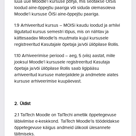
luua uue Moodle’i kursuse põhja, mis seotakse ÕISis
loodud aine-õppejõu paariga või siduda olemasoleva
Moodle’i kursuse ÕISi aine-õppejõu paariga.
1.9 Arhiveeritud kursus – MOISi kaudu loodud ja arhiivi
liigutatud kursus semestri lõpus, mis on nähtav ja
kättesaadav Moodle’is muutmata kujul kursusele
registreeritud Kasutajale õpetaja ja/või üliõpilase Rollis.
1.10 Arhiveerimise periood – aeg, 5 (viis) aastat, mille
jooksul Moodle’i kursusele registreeritud Kasutaja
õpetaja ja/või üliõpilase Rollis saab ligipääsu
arhiveeritud kursuse materjalidele ja andmetele alates
kursuse arhiveerimise kuupäevast.
2. Üldist
2.1 TalTech Moodle on TalTechi ametlik õppetegevuse
läbiviimise e-keskkond. TalTech Moodle’is töödeldakse
õppetegevuse käigus andmeid ülikooli ülesannete
täitmiseks.