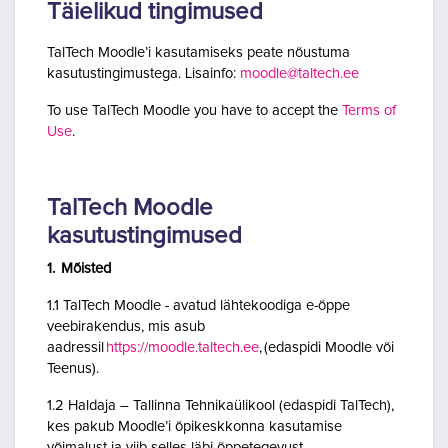
Täielikud tingimused
TalTech Moodle’i kasutamiseks peate nõustuma
kasutustingimustega. Lisainfo:
moodle@taltech.ee
To use TalTech Moodle you have to accept the
Terms of
Use
.
TalTech Moodle
kasutustingimused
1. Mõisted
1.1 TalTech Moodle - avatud lähtekoodiga e-õppe
veebirakendus, mis asub
aadressil
https://moodle.taltech.ee
, (edaspidi Moodle või
Teenus).
1.2 Haldaja – Tallinna Tehnikaülikool (edaspidi TalTech),
kes pakub Moodle’i õpikeskkonna kasutamise
võimalust ja viib selles läbi õppetegevust.