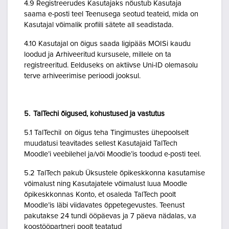
4.9 Registreerudes Kasutajaks nõustub Kasutaja
saama e-posti teel Teenusega seotud teateid, mida on
Kasutajal võimalik profiili sätete all seadistada.
4.10 Kasutajal on õigus saada ligipääs MOISi kaudu
loodud ja Arhiveeritud kursusele, millele on ta
registreeritud. Eelduseks on aktiivse Uni-ID olemasolu
terve arhiveerimise perioodi jooksul.
5. TalTechi õigused, kohustused ja vastutus
5.1 TalTechil on õigus teha Tingimustes ühepoolselt
muudatusi teavitades sellest Kasutajaid TalTech
Moodle’i veebilehel ja/või Moodle’is toodud e-posti teel.
5.2 TalTech pakub Üksustele õpikeskkonna kasutamise
võimalust ning Kasutajatele võimalust luua Moodle
õpikeskkonnas Konto, et osaleda TalTech poolt
Moodle’is läbi viidavates õppetegevustes. Teenust
pakutakse 24 tundi ööpäevas ja 7 päeva nädalas, v.a
koostööpartneri poolt teatatud