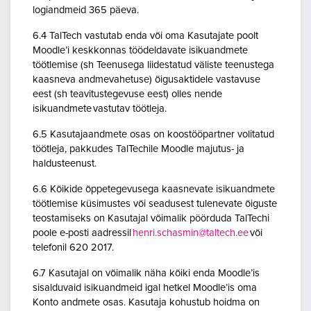
logiandmeid 365 päeva.
6.4 TalTech vastutab enda või oma Kasutajate poolt
Moodle’i keskkonnas töödeldavate isikuandmete
töötlemise (sh Teenusega liidestatud väliste teenustega
kaasneva andmevahetuse) õigusaktidele vastavuse
eest (sh teavitustegevuse eest) olles nende
isikuandmete vastutav töötleja.
6.5 Kasutajaandmete osas on koostööpartner volitatud
töötleja, pakkudes TalTechile Moodle majutus- ja
haldusteenust.
6.6 Kõikide õppetegevusega kaasnevate isikuandmete
töötlemise küsimustes või seadusest tulenevate õiguste
teostamiseks on Kasutajal võimalik pöörduda TalTechi
poole e-posti aadressil
henri.schasmin@taltech.ee
või
telefonil 620 2017.
6.7 Kasutajal on võimalik näha kõiki enda Moodle’is
sisalduvaid isikuandmeid igal hetkel Moodle’is oma
Konto andmete osas. Kasutaja kohustub hoidma on