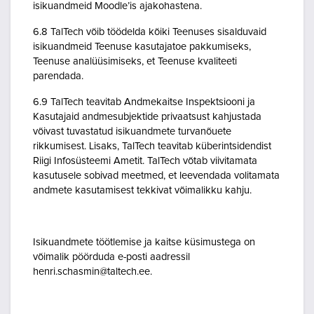
isikuandmeid Moodle’is ajakohastena.
6.8 TalTech võib töödelda kõiki Teenuses sisalduvaid
isikuandmeid Teenuse kasutajatoe pakkumiseks,
Teenuse analüüsimiseks, et Teenuse kvaliteeti
parendada.
6.9 TalTech teavitab Andmekaitse Inspektsiooni ja
Kasutajaid andmesubjektide privaatsust kahjustada
võivast tuvastatud isikuandmete turvanõuete
rikkumisest. Lisaks, TalTech teavitab küberintsidendist
Riigi Infosüsteemi Ametit. TalTech võtab viivitamata
kasutusele sobivad meetmed, et leevendada volitamata
andmete kasutamisest tekkivat võimalikku kahju.
Isikuandmete töötlemise ja kaitse küsimustega on
võimalik pöörduda e-posti aadressil
henri.schasmin@taltech.ee.