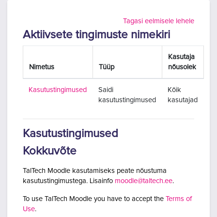
Jäta vahele peasisuni
Tagasi eelmisele lehele
Aktiivsete tingimuste nimekiri
Kasutaja
Nimetus
Tüüp
nõusolek
Kasutustingimused
Saidi
Kõik
kasutustingimused
kasutajad
Kasutustingimused
Kokkuvõte
TalTech Moodle kasutamiseks peate nõustuma
kasutustingimustega. Lisainfo
moodle@taltech.ee
.
To use TalTech Moodle you have to accept the
Terms of
Use
.