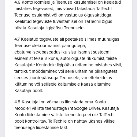
4.6 Konto loomisel ja Teenuse kasutamisel on keelatud
mistahes tegevused, mis võivad takistada TalTechil
Teenuse osutamist või on vastuolus õigusaktidega.
Keelatud tegevuste tuvastamisel on TalTechil õigus
piirata Kasutaja ligipääsu Teenusele.
4.7 Keelatud tegevuste all peetakse silmas muuhulgas
Teenuse ülekoormamist päringutega,
ebaturvalise/ebaseadusliku sisu lisamist süsteemi,
esinemist teise isikuna, autoriõiguste rikkumist, teiste
Kasutajate Kontodele ligipääsu üritamine mistahes viisil,
tahtlikult möödaminek või selle üritamine piirangutest
seoses juurdepääsuga Teenusele, vm etteheidetav
käitumine või sellisele käitumisele kaasa aitamine
Kasutaja poolt.
4.8 Kasutajal on võimalus liidestada oma Konto
Moodle’i väliste teenustega (nt Google Drive). Kasutaja
Konto liidestamine väliste teenustega ei ole TalTechi
poolt kontrollitav. TalTechile on nähtav üksnes välise
teenusega liidestamise fakt.