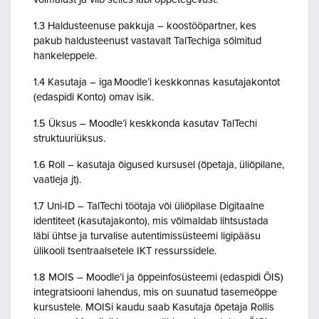
1.3 Haldusteenuse pakkuja – koostööpartner, kes
pakub haldusteenust vastavalt TalTechiga sõlmitud
hankeleppele.
1.4 Kasutaja – iga Moodle’i keskkonnas kasutajakontot
(edaspidi Konto) omav isik.
1.5 Üksus – Moodle’i keskkonda kasutav TalTechi
struktuuriüksus.
1.6 Roll – kasutaja õigused kursusel (õpetaja, üliõpilane,
vaatleja jt).
1.7 Uni-ID – TalTechi töötaja või üliõpilase Digitaalne
identiteet (kasutajakonto), mis võimaldab lihtsustada
läbi ühtse ja turvalise autentimissüsteemi ligipääsu
ülikooli tsentraalsetele IKT ressurssidele.
1.8 MOIS – Moodle’i ja õppeinfosüsteemi (edaspidi ÕIS)
integratsiooni lahendus, mis on suunatud tasemeõppe
kursustele. MOISi kaudu saab Kasutaja õpetaja Rollis