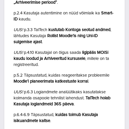
„Arhiveerimise periood“
.
p.2.4 Kasutaja autentimine on nüüd võimlaik ka
Smart-
ID
kaudu.
UUS!
p.3.3 TalTech
kustutab Kontoga seotud andmed
,
lähtudes Kasutaja
Rollist Moodle’is ning Uni-ID
sulgemise ajast
.
UUS!
p.4.10 Kasutajal on õigus saada
ligipääs MOISi
kaudu loodud ja Arhiveeritud kursusele
, millele on ta
registreeritud.
p.5.2 Täpsustatud, kuidas reageeritakse probleemile
Moodle’i planeerimata katkestuste korral
.
UUS!
p.6.3 Logiandmete analüütikaks kasutatakse
kolmanda osapoole tehnilist lahendust.
TalTech hoiab
Kasutaja logiandmeid 365 päeva
.
p.6.4-6.9 Täpsustatud,
kuidas toimub Kasutaja
isikuandmete kaitse
.