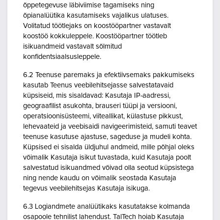
õppetegevuse läbiviimise tagamiseks ning
õpianalüütika kasutamiseks vajalikus ulatuses.
Volitatud töötlejaks on koostööpartner vastavalt
koostöö kokkuleppele. Koostööpartner töötleb
isikuandmeid vastavalt sõlmitud
konfidentsiaalsusleppele.
6.2 Teenuse paremaks ja efektiivsemaks pakkumiseks
kasutab Teenus veebilehitsejasse salvestatavaid
küpsiseid, mis sisaldavad: Kasutaja IP-aadressi,
geograafilist asukohta, brauseri tüüpi ja versiooni,
operatsioonisüsteemi, viiteallikat, külastuse pikkust,
lehevaateid ja veebisaidi navigeerimisteid, samuti teavet
teenuse kasutuse ajastuse, sageduse ja mudeli kohta.
Küpsised ei sisalda üldjuhul andmeid, mille põhjal oleks
võimalik Kasutaja isikut tuvastada, kuid Kasutaja poolt
salvestatud isikuandmed võivad olla seotud küpsistega
ning nende kaudu on võimalik seostada Kasutaja
tegevus veebilehitsejas Kasutaja isikuga.
6.3 Logiandmete analüütikaks kasutatakse kolmanda
osapoole tehnilist lahendust. TalTech hoiab Kasutaja