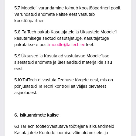
5.7 Moodle’i varundamine toimub koostööpartneri poolt.
Varundatud andmete kaitse eest vastutab
koostööpartner.
5.8 TalTech pakub Kasutajatele ja Üksustele Moodle’i
kasutamisega seotud kasutajatuge. Kasutajatuge
pakutakse e-posti
moodle@taltech.ee
teel.
5.9 Üksused ja Kasutajad vastutavad Moodle’isse
sisestatud andmete ja üleslaaditud materjalide sisu
eest.
5.10 TalTech ei vastuta Teenuse tõrgete eest, mis on
põhjustatud TalTechi kontrolli alt väljas olevatest
asjaoludest.
6. Isikuandmete kaitse
6.1 TalTech töötleb vastutava töötlejana isikuandmeid
Kasutajatele Kontode loomise võimaldamiseks ja