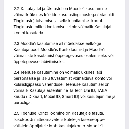
2.2 Kasutajatel ja Üksustel on Moodle’i kasutamine
võimalik üksnes kõikide kasutustingimustega (edaspidi
Tingimuste) tutvumise ja selle kinnitamise korral.
Tingimuste mitte kinnitamisel ei ole võimalik Kasutajal
kontot kasutada.
2.3 Moodle’i kasutamise all mõeldakse eelkõige
Kasutaja poolt Moodle’is Konto loomist ja Moodle’i
võimaluste kasutamist õppetegevuses osalemiseks või
õppetegevuse läbiviimiseks.
2.4 Teenuse kasutamine on võimalik üksnes läbi
personaalse ja isiku tuvastamist võimaldava Konto või
külalisligipääsu vahendusel. Teenuse kasutamisel on
võimalik Kasutaja autentimine TalTech Uni-ID, TARA
kaudu (ID-kaart, Mobiil-ID, Smart-ID) või kasutajanime ja
parooliga.
2.5 Teenuse Konto loomine on Kasutajale tasuta.
Isikukoodi mitteomavate isikutele ja tasemeõppe
välistele õppijatele loob kasutajakonto Moodle’i