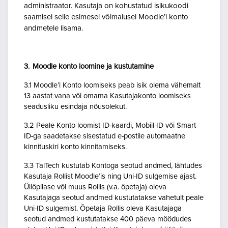
administraator. Kasutaja on kohustatud isikukoodi
saamisel selle esimesel võimalusel Moodle’i konto
andmetele lisama.
3. Moodle konto loomine ja kustutamine
3.1 Moodle’i Konto loomiseks peab isik olema vähemalt
13 aastat vana või omama Kasutajakonto loomiseks
seadusliku esindaja nõusolekut.
3.2 Peale Konto loomist ID-kaardi, Mobiil-ID või Smart
ID-ga saadetakse sisestatud e-postile automaatne
kinnituskiri konto kinnitamiseks.
3.3 TalTech kustutab Kontoga seotud andmed, lähtudes
Kasutaja Rollist Moodle’is ning Uni-ID sulgemise ajast.
Üliõpilase või muus Rollis (v.a. õpetaja) oleva
Kasutajaga seotud andmed kustutatakse vahetult peale
Uni-ID sulgemist. Õpetaja Rollis oleva Kasutajaga
seotud andmed kustutatakse 400 päeva möödudes