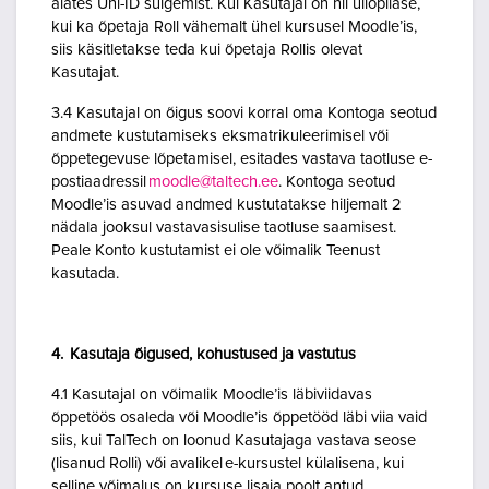
alates Uni-ID sulgemist. Kui Kasutajal on nii üliõpilase,
kui ka õpetaja Roll vähemalt ühel kursusel Moodle’is,
siis käsitletakse teda kui õpetaja Rollis olevat
Kasutajat.
3.4 Kasutajal on õigus soovi korral oma Kontoga seotud
andmete kustutamiseks eksmatrikuleerimisel või
õppetegevuse lõpetamisel, esitades vastava taotluse e-
postiaadressil
moodle@taltech.ee
. Kontoga seotud
Moodle’is asuvad andmed kustutatakse hiljemalt 2
nädala jooksul vastavasisulise taotluse saamisest.
Peale Konto kustutamist ei ole võimalik Teenust
kasutada.
4. Kasutaja õigused, kohustused ja vastutus
4.1 Kasutajal on võimalik Moodle’is läbiviidavas
õppetöös osaleda või Moodle’is õppetööd läbi viia vaid
siis, kui TalTech on loonud Kasutajaga vastava seose
(lisanud Rolli) või avalikel e-kursustel külalisena, kui
selline võimalus on kursuse lisaja poolt antud.