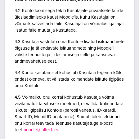
4.2 Konto loomisega tekib Kasutajale privaatsete failide
üleslaadimiseks kaust Moodle’is, kuhu Kasutajal on
võimalik salvestada faile. Kasutajal on võimalus igal ajal
lisatud faile muuta ja kustutada.
4.3 Kasutaja vastutab oma Kontole lisatud isikuandmete
õigsuse ja täiendavate isikuandmete ning Moodle’i
väliste teenustega liidestamise ja sellega kaasneva
andmevahetuse eest.
4.4 Konto kasutamisel kohustub Kasutaja tegema kõik
endast oleneva, et välistada kolmandate isikute ligipääs
oma Kontole.
4.5 Võimaliku ohu korral kohustub Kasutaja võtma
viivitamatult tarvitusele meetmed, et vältida kolmandate
isikute ligipääsu Kontole (parooli vahetus, ID-kaardi,
Smart-ID, Mobiil-ID peatamine). Samuti tuleb tekkinud
ohu korral teavitada Teenuse kasutajatuge e-posti
teel
moodle@taltech.ee
.