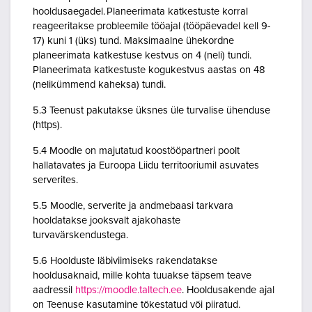
hooldusaegadel. Planeerimata katkestuste korral
reageeritakse probleemile tööajal (tööpäevadel kell 9-
17) kuni 1 (üks) tund. Maksimaalne ühekordne
planeerimata katkestuse kestvus on 4 (neli) tundi.
Planeerimata katkestuste kogukestvus aastas on 48
(nelikümmend kaheksa) tundi.
5.3 Teenust pakutakse üksnes üle turvalise ühenduse
(https).
5.4 Moodle on majutatud koostööpartneri poolt
hallatavates ja Euroopa Liidu territooriumil asuvates
serverites.
5.5 Moodle, serverite ja andmebaasi tarkvara
hooldatakse jooksvalt ajakohaste
turvavärskendustega.
5.6 Hoolduste läbiviimiseks rakendatakse
hooldusaknaid, mille kohta tuuakse täpsem teave
aadressil
https://moodle.taltech.ee
. Hooldusakende ajal
on Teenuse kasutamine tõkestatud või piiratud.