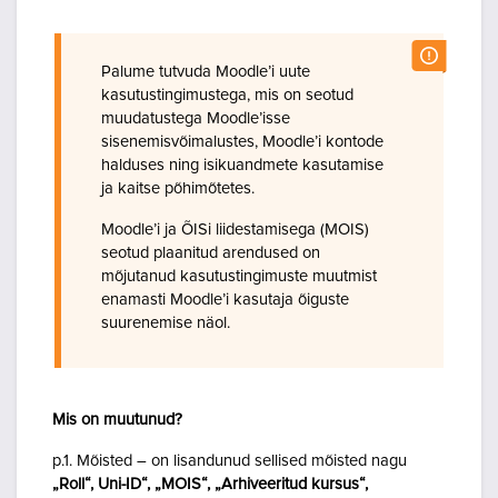
Palume tutvuda Moodle’i uute
kasutustingimustega, mis on seotud
muudatustega Moodle’isse
sisenemisvõimalustes, Moodle’i kontode
halduses ning isikuandmete kasutamise
ja kaitse põhimõtetes.
Moodle’i ja ÕISi liidestamisega (MOIS)
seotud plaanitud arendused on
mõjutanud kasutustingimuste muutmist
enamasti Moodle’i kasutaja õiguste
suurenemise näol.
Mis on muutunud?
p.1. Mõisted – on lisandunud sellised mõisted nagu
„Roll“, Uni-ID“, „MOIS“, „Arhiveeritud kursus“,