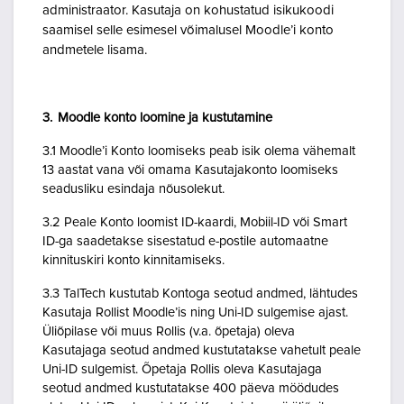
administraator. Kasutaja on kohustatud isikukoodi
saamisel selle esimesel võimalusel Moodle’i konto
andmetele lisama.
3. Moodle konto loomine ja kustutamine
3.1 Moodle’i Konto loomiseks peab isik olema vähemalt
13 aastat vana või omama Kasutajakonto loomiseks
seadusliku esindaja nõusolekut.
3.2 Peale Konto loomist ID-kaardi, Mobiil-ID või Smart
ID-ga saadetakse sisestatud e-postile automaatne
kinnituskiri konto kinnitamiseks.
3.3 TalTech kustutab Kontoga seotud andmed, lähtudes
Kasutaja Rollist Moodle’is ning Uni-ID sulgemise ajast.
Üliõpilase või muus Rollis (v.a. õpetaja) oleva
Kasutajaga seotud andmed kustutatakse vahetult peale
Uni-ID sulgemist. Õpetaja Rollis oleva Kasutajaga
seotud andmed kustutatakse 400 päeva möödudes