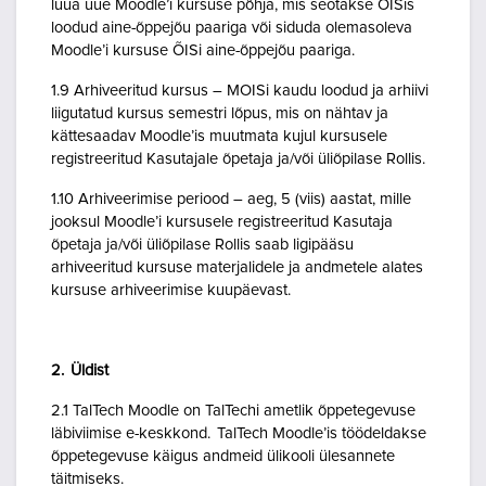
luua uue Moodle’i kursuse põhja, mis seotakse ÕISis
loodud aine-õppejõu paariga või siduda olemasoleva
Moodle’i kursuse ÕISi aine-õppejõu paariga.
1.9 Arhiveeritud kursus – MOISi kaudu loodud ja arhiivi
liigutatud kursus semestri lõpus, mis on nähtav ja
kättesaadav Moodle’is muutmata kujul kursusele
registreeritud Kasutajale õpetaja ja/või üliõpilase Rollis.
1.10 Arhiveerimise periood – aeg, 5 (viis) aastat, mille
jooksul Moodle’i kursusele registreeritud Kasutaja
õpetaja ja/või üliõpilase Rollis saab ligipääsu
arhiveeritud kursuse materjalidele ja andmetele alates
kursuse arhiveerimise kuupäevast.
2. Üldist
2.1 TalTech Moodle on TalTechi ametlik õppetegevuse
läbiviimise e-keskkond. TalTech Moodle’is töödeldakse
õppetegevuse käigus andmeid ülikooli ülesannete
täitmiseks.