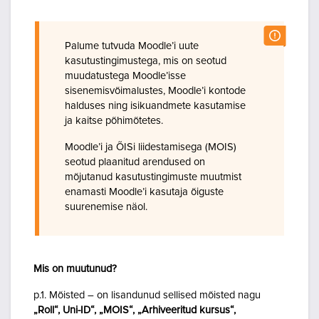
Palume tutvuda Moodle’i uute
kasutustingimustega, mis on seotud
muudatustega Moodle’isse
sisenemisvõimalustes, Moodle’i kontode
halduses ning isikuandmete kasutamise
ja kaitse põhimõtetes.
Moodle’i ja ÕISi liidestamisega (MOIS)
seotud plaanitud arendused on
mõjutanud kasutustingimuste muutmist
enamasti Moodle’i kasutaja õiguste
suurenemise näol.
Mis on muutunud?
p.1. Mõisted – on lisandunud sellised mõisted nagu
„Roll“, Uni-ID“, „MOIS“, „Arhiveeritud kursus“,