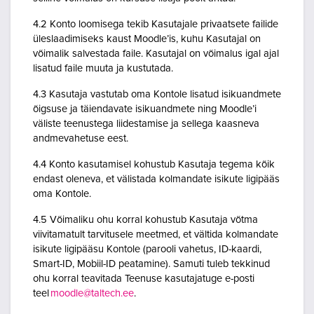
4.2 Konto loomisega tekib Kasutajale privaatsete failide
üleslaadimiseks kaust Moodle’is, kuhu Kasutajal on
võimalik salvestada faile. Kasutajal on võimalus igal ajal
lisatud faile muuta ja kustutada.
4.3 Kasutaja vastutab oma Kontole lisatud isikuandmete
õigsuse ja täiendavate isikuandmete ning Moodle’i
väliste teenustega liidestamise ja sellega kaasneva
andmevahetuse eest.
4.4 Konto kasutamisel kohustub Kasutaja tegema kõik
endast oleneva, et välistada kolmandate isikute ligipääs
oma Kontole.
4.5 Võimaliku ohu korral kohustub Kasutaja võtma
viivitamatult tarvitusele meetmed, et vältida kolmandate
isikute ligipääsu Kontole (parooli vahetus, ID-kaardi,
Smart-ID, Mobiil-ID peatamine). Samuti tuleb tekkinud
ohu korral teavitada Teenuse kasutajatuge e-posti
teel
moodle@taltech.ee
.