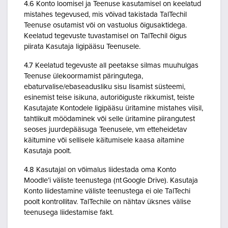
4.6 Konto loomisel ja Teenuse kasutamisel on keelatud
mistahes tegevused, mis võivad takistada TalTechil
Teenuse osutamist või on vastuolus õigusaktidega.
Keelatud tegevuste tuvastamisel on TalTechil õigus
piirata Kasutaja ligipääsu Teenusele.
4.7 Keelatud tegevuste all peetakse silmas muuhulgas
Teenuse ülekoormamist päringutega,
ebaturvalise/ebaseadusliku sisu lisamist süsteemi,
esinemist teise isikuna, autoriõiguste rikkumist, teiste
Kasutajate Kontodele ligipääsu üritamine mistahes viisil,
tahtlikult möödaminek või selle üritamine piirangutest
seoses juurdepääsuga Teenusele, vm etteheidetav
käitumine või sellisele käitumisele kaasa aitamine
Kasutaja poolt.
4.8 Kasutajal on võimalus liidestada oma Konto
Moodle’i väliste teenustega (nt Google Drive). Kasutaja
Konto liidestamine väliste teenustega ei ole TalTechi
poolt kontrollitav. TalTechile on nähtav üksnes välise
teenusega liidestamise fakt.