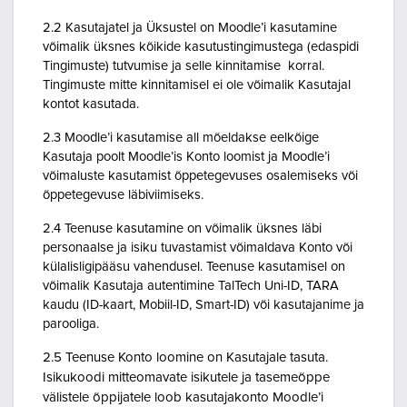
2.2 Kasutajatel ja Üksustel on Moodle’i kasutamine
võimalik üksnes kõikide kasutustingimustega (edaspidi
Tingimuste) tutvumise ja selle kinnitamise korral.
Tingimuste mitte kinnitamisel ei ole võimalik Kasutajal
kontot kasutada.
2.3 Moodle’i kasutamise all mõeldakse eelkõige
Kasutaja poolt Moodle’is Konto loomist ja Moodle’i
võimaluste kasutamist õppetegevuses osalemiseks või
õppetegevuse läbiviimiseks.
2.4 Teenuse kasutamine on võimalik üksnes läbi
personaalse ja isiku tuvastamist võimaldava Konto või
külalisligipääsu vahendusel. Teenuse kasutamisel on
võimalik Kasutaja autentimine TalTech Uni-ID, TARA
kaudu (ID-kaart, Mobiil-ID, Smart-ID) või kasutajanime ja
parooliga.
2.5 Teenuse Konto loomine on Kasutajale tasuta.
Isikukoodi mitteomavate isikutele ja tasemeõppe
välistele õppijatele loob kasutajakonto Moodle’i