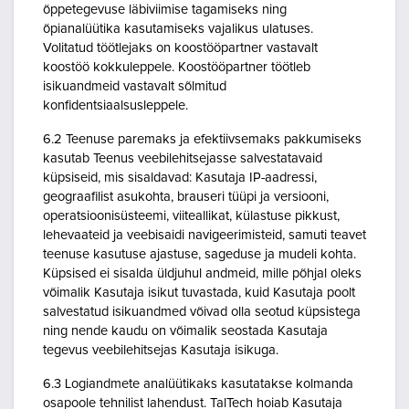
õppetegevuse läbiviimise tagamiseks ning
õpianalüütika kasutamiseks vajalikus ulatuses.
Volitatud töötlejaks on koostööpartner vastavalt
koostöö kokkuleppele. Koostööpartner töötleb
isikuandmeid vastavalt sõlmitud
konfidentsiaalsusleppele.
6.2 Teenuse paremaks ja efektiivsemaks pakkumiseks
kasutab Teenus veebilehitsejasse salvestatavaid
küpsiseid, mis sisaldavad: Kasutaja IP-aadressi,
geograafilist asukohta, brauseri tüüpi ja versiooni,
operatsioonisüsteemi, viiteallikat, külastuse pikkust,
lehevaateid ja veebisaidi navigeerimisteid, samuti teavet
teenuse kasutuse ajastuse, sageduse ja mudeli kohta.
Küpsised ei sisalda üldjuhul andmeid, mille põhjal oleks
võimalik Kasutaja isikut tuvastada, kuid Kasutaja poolt
salvestatud isikuandmed võivad olla seotud küpsistega
ning nende kaudu on võimalik seostada Kasutaja
tegevus veebilehitsejas Kasutaja isikuga.
6.3 Logiandmete analüütikaks kasutatakse kolmanda
osapoole tehnilist lahendust. TalTech hoiab Kasutaja