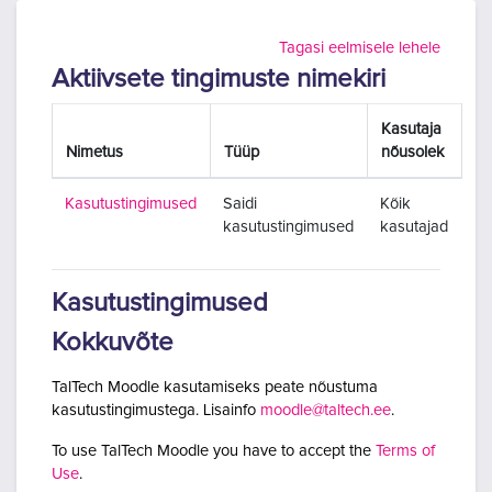
Jäta vahele peasisuni
Tagasi eelmisele lehele
Aktiivsete tingimuste nimekiri
Kasutaja
Nimetus
Tüüp
nõusolek
Kasutustingimused
Saidi
Kõik
kasutustingimused
kasutajad
Kasutustingimused
Kokkuvõte
TalTech Moodle kasutamiseks peate nõustuma
kasutustingimustega. Lisainfo
moodle@taltech.ee
.
To use TalTech Moodle you have to accept the
Terms of
Use
.