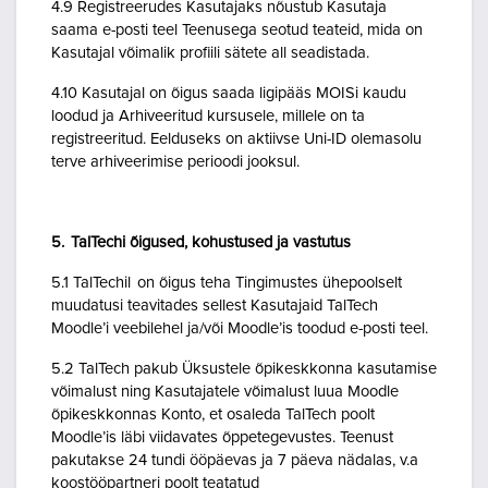
4.9 Registreerudes Kasutajaks nõustub Kasutaja
saama e-posti teel Teenusega seotud teateid, mida on
Kasutajal võimalik profiili sätete all seadistada.
4.10 Kasutajal on õigus saada ligipääs MOISi kaudu
loodud ja Arhiveeritud kursusele, millele on ta
registreeritud. Eelduseks on aktiivse Uni-ID olemasolu
terve arhiveerimise perioodi jooksul.
5. TalTechi õigused, kohustused ja vastutus
5.1 TalTechil on õigus teha Tingimustes ühepoolselt
muudatusi teavitades sellest Kasutajaid TalTech
Moodle’i veebilehel ja/või Moodle’is toodud e-posti teel.
5.2 TalTech pakub Üksustele õpikeskkonna kasutamise
võimalust ning Kasutajatele võimalust luua Moodle
õpikeskkonnas Konto, et osaleda TalTech poolt
Moodle’is läbi viidavates õppetegevustes. Teenust
pakutakse 24 tundi ööpäevas ja 7 päeva nädalas, v.a
koostööpartneri poolt teatatud