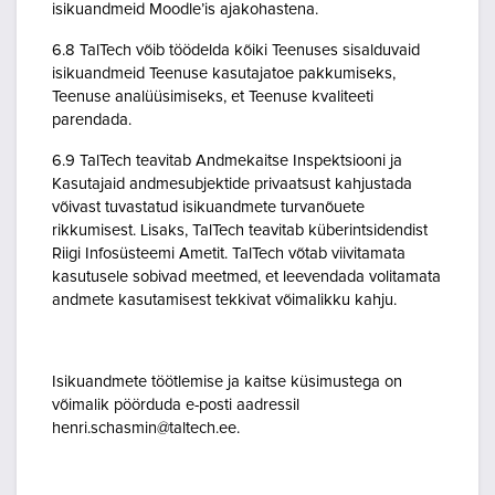
isikuandmeid Moodle’is ajakohastena.
6.8 TalTech võib töödelda kõiki Teenuses sisalduvaid
isikuandmeid Teenuse kasutajatoe pakkumiseks,
Teenuse analüüsimiseks, et Teenuse kvaliteeti
parendada.
6.9 TalTech teavitab Andmekaitse Inspektsiooni ja
Kasutajaid andmesubjektide privaatsust kahjustada
võivast tuvastatud isikuandmete turvanõuete
rikkumisest. Lisaks, TalTech teavitab küberintsidendist
Riigi Infosüsteemi Ametit. TalTech võtab viivitamata
kasutusele sobivad meetmed, et leevendada volitamata
andmete kasutamisest tekkivat võimalikku kahju.
Isikuandmete töötlemise ja kaitse küsimustega on
võimalik pöörduda e-posti aadressil
henri.schasmin@taltech.ee.