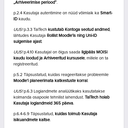
„Arhiveerimise periood“
.
p.2.4 Kasutaja autentimine on nüüd võimlaik ka
Smart-
ID
kaudu.
UUS!
p.3.3 TalTech
kustutab Kontoga seotud andmed
,
lähtudes Kasutaja
Rollist Moodle’is ning Uni-ID
sulgemise ajast
.
UUS!
p.4.10 Kasutajal on õigus saada
ligipääs MOISi
kaudu loodud ja Arhiveeritud kursusele
, millele on ta
registreeritud.
p.5.2 Täpsustatud, kuidas reageeritakse probleemile
Moodle’i planeerimata katkestuste korral
.
UUS!
p.6.3 Logiandmete analüütikaks kasutatakse
kolmanda osapoole tehnilist lahendust.
TalTech hoiab
Kasutaja logiandmeid 365 päeva
.
p.6.4-6.9 Täpsustatud,
kuidas toimub Kasutaja
isikuandmete kaitse
.