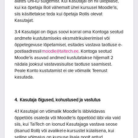
alates Uni-ID sulgemist. Kui Kasutajal on nii üliõpilase,
kui ka õpetaja Roll vähemalt ühel kursusel Moodle’is,
siis käsitletakse teda kui õpetaja Rollis olevat
Kasutajat.
3.4 Kasutajal on õigus soovi korral oma Kontoga seotud
andmete kustutamiseks eksmatrikuleerimisel või
õppetegevuse lõpetamisel, esitades vastava taotluse e-
postiaadressil
moodle@taltech.ee
. Kontoga seotud
Moodle’is asuvad andmed kustutatakse hiljemalt 2
nädala jooksul vastavasisulise taotluse saamisest.
Peale Konto kustutamist ei ole võimalik Teenust
kasutada.
4. Kasutaja õigused, kohustused ja vastutus
4.1 Kasutajal on võimalik Moodle’is läbiviidavas
õppetöös osaleda või Moodle’is õppetööd läbi viia vaid
siis, kui TalTech on loonud Kasutajaga vastava seose
(lisanud Rolli) või avalikel e-kursustel külalisena, kui
selline võimalus on kursuse lisaja poolt antud.