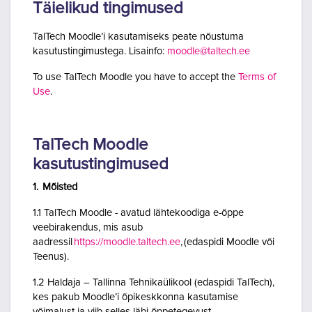
Täielikud tingimused
TalTech Moodle’i kasutamiseks peate nõustuma
kasutustingimustega. Lisainfo:
moodle@taltech.ee
To use TalTech Moodle you have to accept the
Terms of
Use
.
TalTech Moodle
kasutustingimused
1. Mõisted
1.1 TalTech Moodle - avatud lähtekoodiga e-õppe
veebirakendus, mis asub
aadressil
https://moodle.taltech.ee
, (edaspidi Moodle või
Teenus).
1.2 Haldaja – Tallinna Tehnikaülikool (edaspidi TalTech),
kes pakub Moodle’i õpikeskkonna kasutamise
võimalust ja viib selles läbi õppetegevust.