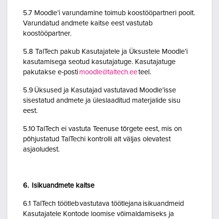
5.7 Moodle’i varundamine toimub koostööpartneri poolt.
Varundatud andmete kaitse eest vastutab
koostööpartner.
5.8 TalTech pakub Kasutajatele ja Üksustele Moodle’i
kasutamisega seotud kasutajatuge. Kasutajatuge
pakutakse e-posti
moodle@taltech.ee
teel.
5.9 Üksused ja Kasutajad vastutavad Moodle’isse
sisestatud andmete ja üleslaaditud materjalide sisu
eest.
5.10 TalTech ei vastuta Teenuse tõrgete eest, mis on
põhjustatud TalTechi kontrolli alt väljas olevatest
asjaoludest.
6. Isikuandmete kaitse
6.1 TalTech töötleb vastutava töötlejana isikuandmeid
Kasutajatele Kontode loomise võimaldamiseks ja