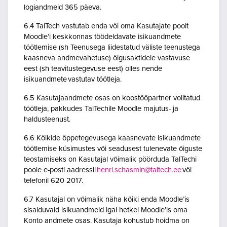
logiandmeid 365 päeva.
6.4 TalTech vastutab enda või oma Kasutajate poolt
Moodle’i keskkonnas töödeldavate isikuandmete
töötlemise (sh Teenusega liidestatud väliste teenustega
kaasneva andmevahetuse) õigusaktidele vastavuse
eest (sh teavitustegevuse eest) olles nende
isikuandmete vastutav töötleja.
6.5 Kasutajaandmete osas on koostööpartner volitatud
töötleja, pakkudes TalTechile Moodle majutus- ja
haldusteenust.
6.6 Kõikide õppetegevusega kaasnevate isikuandmete
töötlemise küsimustes või seadusest tulenevate õiguste
teostamiseks on Kasutajal võimalik pöörduda TalTechi
poole e-posti aadressil
henri.schasmin@taltech.ee
või
telefonil 620 2017.
6.7 Kasutajal on võimalik näha kõiki enda Moodle’is
sisalduvaid isikuandmeid igal hetkel Moodle’is oma
Konto andmete osas. Kasutaja kohustub hoidma on