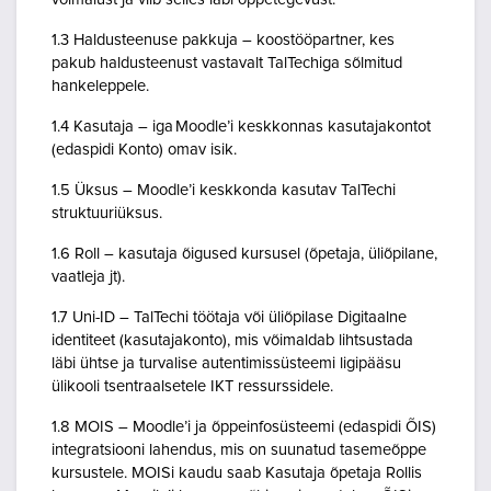
1.3 Haldusteenuse pakkuja – koostööpartner, kes
pakub haldusteenust vastavalt TalTechiga sõlmitud
hankeleppele.
1.4 Kasutaja – iga Moodle’i keskkonnas kasutajakontot
(edaspidi Konto) omav isik.
1.5 Üksus – Moodle’i keskkonda kasutav TalTechi
struktuuriüksus.
1.6 Roll – kasutaja õigused kursusel (õpetaja, üliõpilane,
vaatleja jt).
1.7 Uni-ID – TalTechi töötaja või üliõpilase Digitaalne
identiteet (kasutajakonto), mis võimaldab lihtsustada
läbi ühtse ja turvalise autentimissüsteemi ligipääsu
ülikooli tsentraalsetele IKT ressurssidele.
1.8 MOIS – Moodle’i ja õppeinfosüsteemi (edaspidi ÕIS)
integratsiooni lahendus, mis on suunatud tasemeõppe
kursustele. MOISi kaudu saab Kasutaja õpetaja Rollis