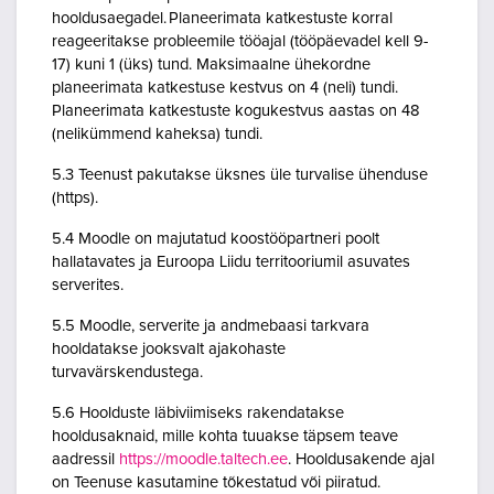
hooldusaegadel. Planeerimata katkestuste korral
reageeritakse probleemile tööajal (tööpäevadel kell 9-
17) kuni 1 (üks) tund. Maksimaalne ühekordne
planeerimata katkestuse kestvus on 4 (neli) tundi.
Planeerimata katkestuste kogukestvus aastas on 48
(nelikümmend kaheksa) tundi.
5.3 Teenust pakutakse üksnes üle turvalise ühenduse
(https).
5.4 Moodle on majutatud koostööpartneri poolt
hallatavates ja Euroopa Liidu territooriumil asuvates
serverites.
5.5 Moodle, serverite ja andmebaasi tarkvara
hooldatakse jooksvalt ajakohaste
turvavärskendustega.
5.6 Hoolduste läbiviimiseks rakendatakse
hooldusaknaid, mille kohta tuuakse täpsem teave
aadressil
https://moodle.taltech.ee
. Hooldusakende ajal
on Teenuse kasutamine tõkestatud või piiratud.