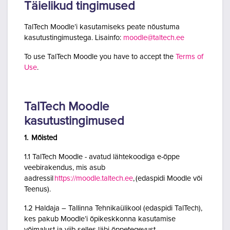
Täielikud tingimused
TalTech Moodle’i kasutamiseks peate nõustuma
kasutustingimustega. Lisainfo:
moodle@taltech.ee
To use TalTech Moodle you have to accept the
Terms of
Use
.
TalTech Moodle
kasutustingimused
1. Mõisted
1.1 TalTech Moodle - avatud lähtekoodiga e-õppe
veebirakendus, mis asub
aadressil
https://moodle.taltech.ee
, (edaspidi Moodle või
Teenus).
1.2 Haldaja – Tallinna Tehnikaülikool (edaspidi TalTech),
kes pakub Moodle’i õpikeskkonna kasutamise
võimalust ja viib selles läbi õppetegevust.