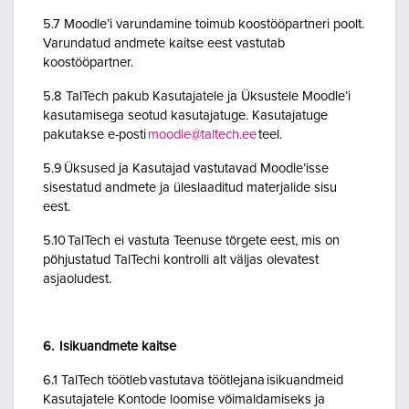
5.7 Moodle’i varundamine toimub koostööpartneri poolt.
Varundatud andmete kaitse eest vastutab
koostööpartner.
5.8 TalTech pakub Kasutajatele ja Üksustele Moodle’i
kasutamisega seotud kasutajatuge. Kasutajatuge
pakutakse e-posti
moodle@taltech.ee
teel.
5.9 Üksused ja Kasutajad vastutavad Moodle’isse
sisestatud andmete ja üleslaaditud materjalide sisu
eest.
5.10 TalTech ei vastuta Teenuse tõrgete eest, mis on
põhjustatud TalTechi kontrolli alt väljas olevatest
asjaoludest.
6. Isikuandmete kaitse
6.1 TalTech töötleb vastutava töötlejana isikuandmeid
Kasutajatele Kontode loomise võimaldamiseks ja