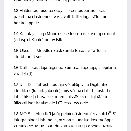
1.3 Haldusteenuse pakkuja – koostööpartner, kes
pakub haldusteenust vastavalt TalTechiga sõlmitud
hankeleppele.
1.4 Kasutaja – iga Moodle’i keskkonnas kasutajakontot
(edaspidi Konto) omav isik.
1.5 Üksus – Moodle’i keskkonda kasutav TalTechi
struktuuriüksus.
1.6 Roll – kasutaja õigused kursusel (õpetaja, üliõpilane,
vaatleja jt).
1.7 Uni-ID – TalTechi töötaja või üliõpilase Digitaalne
identiteet (kasutajakonto), mis võimaldab lihtsustada
läbi ühtse ja turvalise autentimissüsteemi ligipääsu
ülikooli tsentraalsetele IKT ressurssidele.
1.8 MOIS – Moodle’i ja õppeinfosüsteemi (edaspidi ÕIS)
integratsiooni lahendus, mis on suunatud tasemeõppe
kursustele. MOISi kaudu saab Kasutaja õpetaja Rollis