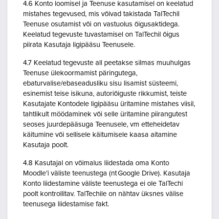
4.6 Konto loomisel ja Teenuse kasutamisel on keelatud
mistahes tegevused, mis võivad takistada TalTechil
Teenuse osutamist või on vastuolus õigusaktidega.
Keelatud tegevuste tuvastamisel on TalTechil õigus
piirata Kasutaja ligipääsu Teenusele.
4.7 Keelatud tegevuste all peetakse silmas muuhulgas
Teenuse ülekoormamist päringutega,
ebaturvalise/ebaseadusliku sisu lisamist süsteemi,
esinemist teise isikuna, autoriõiguste rikkumist, teiste
Kasutajate Kontodele ligipääsu üritamine mistahes viisil,
tahtlikult möödaminek või selle üritamine piirangutest
seoses juurdepääsuga Teenusele, vm etteheidetav
käitumine või sellisele käitumisele kaasa aitamine
Kasutaja poolt.
4.8 Kasutajal on võimalus liidestada oma Konto
Moodle’i väliste teenustega (nt Google Drive). Kasutaja
Konto liidestamine väliste teenustega ei ole TalTechi
poolt kontrollitav. TalTechile on nähtav üksnes välise
teenusega liidestamise fakt.