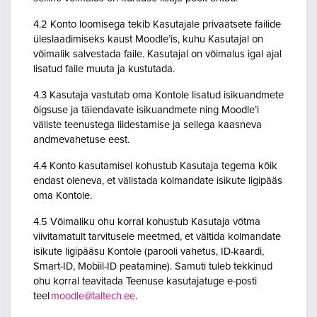
4.2 Konto loomisega tekib Kasutajale privaatsete failide
üleslaadimiseks kaust Moodle’is, kuhu Kasutajal on
võimalik salvestada faile. Kasutajal on võimalus igal ajal
lisatud faile muuta ja kustutada.
4.3 Kasutaja vastutab oma Kontole lisatud isikuandmete
õigsuse ja täiendavate isikuandmete ning Moodle’i
väliste teenustega liidestamise ja sellega kaasneva
andmevahetuse eest.
4.4 Konto kasutamisel kohustub Kasutaja tegema kõik
endast oleneva, et välistada kolmandate isikute ligipääs
oma Kontole.
4.5 Võimaliku ohu korral kohustub Kasutaja võtma
viivitamatult tarvitusele meetmed, et vältida kolmandate
isikute ligipääsu Kontole (parooli vahetus, ID-kaardi,
Smart-ID, Mobiil-ID peatamine). Samuti tuleb tekkinud
ohu korral teavitada Teenuse kasutajatuge e-posti
teel
moodle@taltech.ee
.