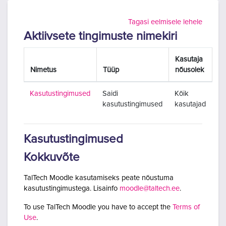
Jäta vahele peasisuni
Tagasi eelmisele lehele
Aktiivsete tingimuste nimekiri
Kasutaja
Nimetus
Tüüp
nõusolek
Kasutustingimused
Saidi
Kõik
kasutustingimused
kasutajad
Kasutustingimused
Kokkuvõte
TalTech Moodle kasutamiseks peate nõustuma
kasutustingimustega. Lisainfo
moodle@taltech.ee
.
To use TalTech Moodle you have to accept the
Terms of
Use
.