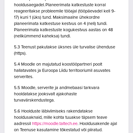
hooldusaegadel. Planeerimata katkestuste korral
reageeritakse probleemile tööajal (tööpäevadel kell 9-
17) kuni 1 (üks) tund. Maksimaalne ühekordne
planeerimata katkestuse kestvus on 4 (neli) tundi.
Planeerimata katkestuste kogukestvus aastas on 48
(nelikümmend kaheksa) tundi.
5.3 Teenust pakutakse üksnes üle turvalise ühenduse
(https).
5.4 Moodle on majutatud koostööpartneri poolt
hallatavates ja Euroopa Liidu territooriumil asuvates
serverites.
5.5 Moodle, serverite ja andmebaasi tarkvara
hooldatakse jooksvalt ajakohaste
turvavärskendustega.
5.6 Hoolduste läbiviimiseks rakendatakse
hooldusaknaid, mille kohta tuuakse täpsem teave
aadressil
https://moodle.taltech.ee
. Hooldusakende ajal
on Teenuse kasutamine tõkestatud või piiratud.