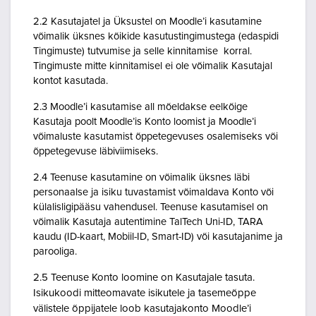
2.2 Kasutajatel ja Üksustel on Moodle’i kasutamine
võimalik üksnes kõikide kasutustingimustega (edaspidi
Tingimuste) tutvumise ja selle kinnitamise korral.
Tingimuste mitte kinnitamisel ei ole võimalik Kasutajal
kontot kasutada.
2.3 Moodle’i kasutamise all mõeldakse eelkõige
Kasutaja poolt Moodle’is Konto loomist ja Moodle’i
võimaluste kasutamist õppetegevuses osalemiseks või
õppetegevuse läbiviimiseks.
2.4 Teenuse kasutamine on võimalik üksnes läbi
personaalse ja isiku tuvastamist võimaldava Konto või
külalisligipääsu vahendusel. Teenuse kasutamisel on
võimalik Kasutaja autentimine TalTech Uni-ID, TARA
kaudu (ID-kaart, Mobiil-ID, Smart-ID) või kasutajanime ja
parooliga.
2.5 Teenuse Konto loomine on Kasutajale tasuta.
Isikukoodi mitteomavate isikutele ja tasemeõppe
välistele õppijatele loob kasutajakonto Moodle’i