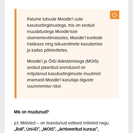
Palume tutvuda Moodle’i uute
kasutustingimustega, mis on seotud
muudatustega Moodle’isse
sisenemisvõimalustes, Moodle’i kontode
halduses ning isikuandmete kasutamise
ja kaitse põhimõtetes.
Moodle’i ja ÕISi liidestamisega (MOIS)
seotud plaanitud arendused on
mõjutanud kasutustingimuste muutmist
enamasti Moodle’i kasutaja õiguste
suurenemise näol.
Mis on muutunud?
p.1. Mõisted – on lisandunud sellised mõisted nagu
„Roll“, Uni-ID“, „MOIS“, „Arhiveeritud kursus“,