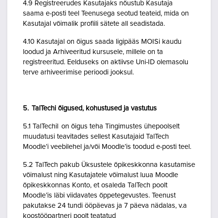
4.9 Registreerudes Kasutajaks nõustub Kasutaja
saama e-posti teel Teenusega seotud teateid, mida on
Kasutajal võimalik profiili sätete all seadistada.
4.10 Kasutajal on õigus saada ligipääs MOISi kaudu
loodud ja Arhiveeritud kursusele, millele on ta
registreeritud. Eelduseks on aktiivse Uni-ID olemasolu
terve arhiveerimise perioodi jooksul.
5. TalTechi õigused, kohustused ja vastutus
5.1 TalTechil on õigus teha Tingimustes ühepoolselt
muudatusi teavitades sellest Kasutajaid TalTech
Moodle’i veebilehel ja/või Moodle’is toodud e-posti teel.
5.2 TalTech pakub Üksustele õpikeskkonna kasutamise
võimalust ning Kasutajatele võimalust luua Moodle
õpikeskkonnas Konto, et osaleda TalTech poolt
Moodle’is läbi viidavates õppetegevustes. Teenust
pakutakse 24 tundi ööpäevas ja 7 päeva nädalas, v.a
koostööpartneri poolt teatatud