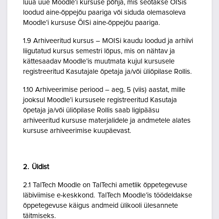
luua uue Moodle’i kursuse põhja, mis seotakse ÕISis
loodud aine-õppejõu paariga või siduda olemasoleva
Moodle’i kursuse ÕISi aine-õppejõu paariga.
1.9 Arhiveeritud kursus – MOISi kaudu loodud ja arhiivi
liigutatud kursus semestri lõpus, mis on nähtav ja
kättesaadav Moodle’is muutmata kujul kursusele
registreeritud Kasutajale õpetaja ja/või üliõpilase Rollis.
1.10 Arhiveerimise periood – aeg, 5 (viis) aastat, mille
jooksul Moodle’i kursusele registreeritud Kasutaja
õpetaja ja/või üliõpilase Rollis saab ligipääsu
arhiveeritud kursuse materjalidele ja andmetele alates
kursuse arhiveerimise kuupäevast.
2. Üldist
2.1 TalTech Moodle on TalTechi ametlik õppetegevuse
läbiviimise e-keskkond. TalTech Moodle’is töödeldakse
õppetegevuse käigus andmeid ülikooli ülesannete
täitmiseks.