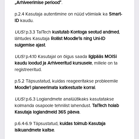
„Arhiveerimise periood“
.
p.2.4 Kasutaja autentimine on nüüd võimlaik ka
Smart-
ID
kaudu.
UUS!
p.3.3 TalTech
kustutab Kontoga seotud andmed
,
lähtudes Kasutaja
Rollist Moodle’is ning Uni-ID
sulgemise ajast
.
UUS!
p.4.10 Kasutajal on õigus saada
ligipääs MOISi
kaudu loodud ja Arhiveeritud kursusele
, millele on ta
registreeritud.
p.5.2 Täpsustatud, kuidas reageeritakse probleemile
Moodle’i planeerimata katkestuste korral
.
UUS!
p.6.3 Logiandmete analüütikaks kasutatakse
kolmanda osapoole tehnilist lahendust.
TalTech hoiab
Kasutaja logiandmeid 365 päeva
.
p.6.4-6.9 Täpsustatud,
kuidas toimub Kasutaja
isikuandmete kaitse
.