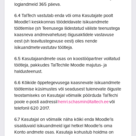
logiandmeid 365 päeva.
6.4 TalTech vastutab enda või oma Kasutajate poolt
Moodle’i keskkonnas töödeldavate isikuandmete
töötlemise (sh Teenusega liidestatud väliste teenustega
kaasneva andmevahetuse) õigusaktidele vastavuse
eest (sh teavitustegevuse eest) olles nende
isikuandmete vastutav töötleja.
6.5 Kasutajaandmete osas on koostööpartner volitatud
töötleja, pakkudes TalTechile Moodle majutus- ja
haldusteenust.
6.6 Kõikide õppetegevusega kaasnevate isikuandmete
töötlemise küsimustes või seadusest tulenevate õiguste
teostamiseks on Kasutajal võimalik pöörduda TalTechi
poole e-posti aadressil
henri.schasmin@taltech.ee
või
telefonil 620 2017.
6.7 Kasutajal on võimalik näha kõiki enda Moodle’is
sisalduvaid isikuandmeid igal hetkel Moodle’is oma
Konto andmete osas. Kasutaja kohustub hoidma on