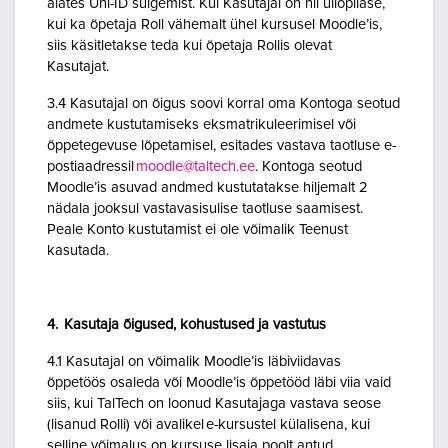
alates Uni-ID sulgemist. Kui Kasutajal on nii üliõpilase,
kui ka õpetaja Roll vähemalt ühel kursusel Moodle’is,
siis käsitletakse teda kui õpetaja Rollis olevat
Kasutajat.
3.4 Kasutajal on õigus soovi korral oma Kontoga seotud
andmete kustutamiseks eksmatrikuleerimisel või
õppetegevuse lõpetamisel, esitades vastava taotluse e-
postiaadressil
moodle@taltech.ee
. Kontoga seotud
Moodle’is asuvad andmed kustutatakse hiljemalt 2
nädala jooksul vastavasisulise taotluse saamisest.
Peale Konto kustutamist ei ole võimalik Teenust
kasutada.
4. Kasutaja õigused, kohustused ja vastutus
4.1 Kasutajal on võimalik Moodle’is läbiviidavas
õppetöös osaleda või Moodle’is õppetööd läbi viia vaid
siis, kui TalTech on loonud Kasutajaga vastava seose
(lisanud Rolli) või avalikel e-kursustel külalisena, kui
selline võimalus on kursuse lisaja poolt antud.