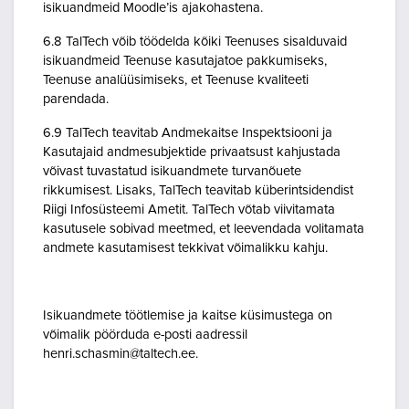
isikuandmeid Moodle’is ajakohastena.
6.8 TalTech võib töödelda kõiki Teenuses sisalduvaid
isikuandmeid Teenuse kasutajatoe pakkumiseks,
Teenuse analüüsimiseks, et Teenuse kvaliteeti
parendada.
6.9 TalTech teavitab Andmekaitse Inspektsiooni ja
Kasutajaid andmesubjektide privaatsust kahjustada
võivast tuvastatud isikuandmete turvanõuete
rikkumisest. Lisaks, TalTech teavitab küberintsidendist
Riigi Infosüsteemi Ametit. TalTech võtab viivitamata
kasutusele sobivad meetmed, et leevendada volitamata
andmete kasutamisest tekkivat võimalikku kahju.
Isikuandmete töötlemise ja kaitse küsimustega on
võimalik pöörduda e-posti aadressil
henri.schasmin@taltech.ee.