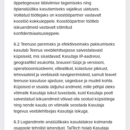
õppetegevuse läbiviimise tagamiseks ning
õpianalüütika kasutamiseks vajalikus ulatuses.
Volitatud töötlejaks on koostööpartner vastavalt
koostöö kokkuleppele. Koostööpartner töötleb
isikuandmeid vastavalt sõlmitud
konfidentsiaalsusleppele.
6.2 Teenuse paremaks ja efektiivsemaks pakkumiseks
kasutab Teenus veebilehitsejasse salvestatavaid
küpsiseid, mis sisaldavad: Kasutaja IP-aadressi,
geograafilist asukohta, brauseri tüüpi ja versiooni,
operatsioonisüsteemi, viiteallikat, külastuse pikkust,
lehevaateid ja veebisaidi navigeerimisteid, samuti teavet
teenuse kasutuse ajastuse, sageduse ja mudeli kohta.
Küpsised ei sisalda üldjuhul andmeid, mille põhjal oleks
võimalik Kasutaja isikut tuvastada, kuid Kasutaja poolt
salvestatud isikuandmed võivad olla seotud küpsistega
ning nende kaudu on võimalik seostada Kasutaja
tegevus veebilehitsejas Kasutaja isikuga.
6.3 Logiandmete analüütikaks kasutatakse kolmanda
osapoole tehnilist lahendust. TalTech hoiab Kasutaja