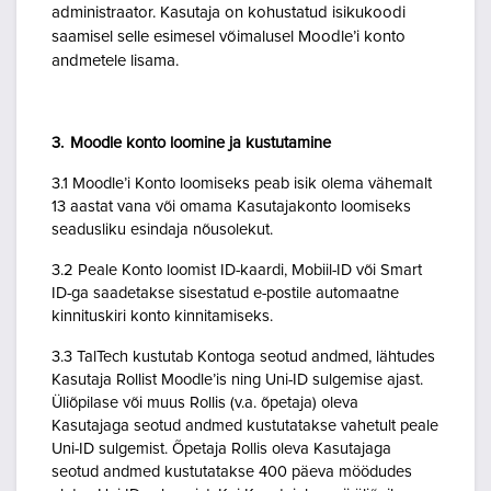
administraator. Kasutaja on kohustatud isikukoodi
saamisel selle esimesel võimalusel Moodle’i konto
andmetele lisama.
3. Moodle konto loomine ja kustutamine
3.1 Moodle’i Konto loomiseks peab isik olema vähemalt
13 aastat vana või omama Kasutajakonto loomiseks
seadusliku esindaja nõusolekut.
3.2 Peale Konto loomist ID-kaardi, Mobiil-ID või Smart
ID-ga saadetakse sisestatud e-postile automaatne
kinnituskiri konto kinnitamiseks.
3.3 TalTech kustutab Kontoga seotud andmed, lähtudes
Kasutaja Rollist Moodle’is ning Uni-ID sulgemise ajast.
Üliõpilase või muus Rollis (v.a. õpetaja) oleva
Kasutajaga seotud andmed kustutatakse vahetult peale
Uni-ID sulgemist. Õpetaja Rollis oleva Kasutajaga
seotud andmed kustutatakse 400 päeva möödudes