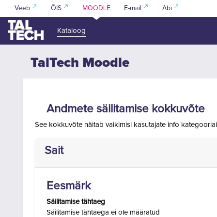
Jäta vahele peasisuni
Veeb
ÕIS
MOODLE
E-mail
Abi
Kataloog
TalTech Moodle
Andmete säilitamise kokkuvõte
See kokkuvõte näitab vaikimisi kasutajate info kategooria
Sait
Eesmärk
Säilitamise tähtaeg
Säilitamise tähtaega ei ole määratud