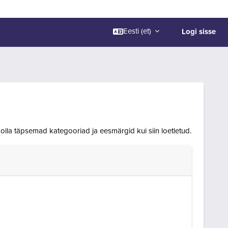
Logi sisse
Eesti ‎(et)‎
olla täpsemad kategooriad ja eesmärgid kui siin loetletud.