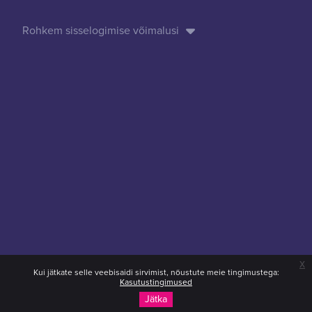
Rohkem sisselogimise võimalusi
x
Kui jätkate selle veebisaidi sirvimist, nõustute meie tingimustega:
Kasutustingimused
Jätka