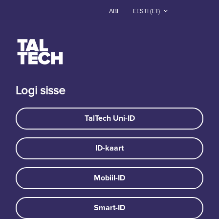
Jäta vahele peasisuni
ABI
EESTI ‎(ET)‎
Logi sisse
TalTech Uni-ID
ID-kaart
Mobiil-ID
Smart-ID