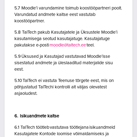
5.7 Moodle’i varundamine toimub koostööpartneri poolt.
Varundatud andmete kaitse eest vastutab
koostööpartner.
5.8 TalTech pakub Kasutajatele ja Üksustele Moodle’i
kasutamisega seotud kasutajatuge. Kasutajatuge
pakutakse e-posti
moodle@taltech.ee
teel.
5.9 Üksused ja Kasutajad vastutavad Moodle’isse
sisestatud andmete ja üleslaaditud materjalide sisu
eest.
5.10 TalTech ei vastuta Teenuse tõrgete eest, mis on
põhjustatud TalTechi kontrolli alt väljas olevatest
asjaoludest.
6. Isikuandmete kaitse
6.1 TalTech töötleb vastutava töötlejana isikuandmeid
Kasutajatele Kontode loomise võimaldamiseks ja