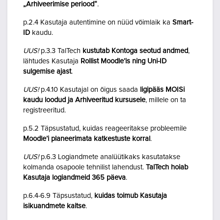
„Arhiveerimise periood“
.
p.2.4 Kasutaja autentimine on nüüd võimlaik ka
Smart-
ID
kaudu.
UUS!
p.3.3 TalTech
kustutab Kontoga seotud andmed
,
lähtudes Kasutaja
Rollist Moodle’is ning Uni-ID
sulgemise ajast
.
UUS!
p.4.10 Kasutajal on õigus saada
ligipääs MOISi
kaudu loodud ja Arhiveeritud kursusele
, millele on ta
registreeritud.
p.5.2 Täpsustatud, kuidas reageeritakse probleemile
Moodle’i planeerimata katkestuste korral
.
UUS!
p.6.3 Logiandmete analüütikaks kasutatakse
kolmanda osapoole tehnilist lahendust.
TalTech hoiab
Kasutaja logiandmeid 365 päeva
.
p.6.4-6.9 Täpsustatud,
kuidas toimub Kasutaja
isikuandmete kaitse
.