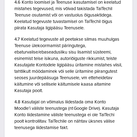
4.6 Konto loomisel ja Teenuse kasutamisel on keelatud
mistahes tegevused, mis võivad takistada TalTechil
Teenuse osutamist või on vastuolus õigusaktidega.
Keelatud tegevuste tuvastamisel on TalTechil õigus
piirata Kasutaja ligipääsu Teenusele.
4.7 Keelatud tegevuste all peetakse silmas muuhulgas
Teenuse ülekoormamist päringutega,
ebaturvalise/ebaseadusliku sisu lisamist süsteemi,
esinemist teise isikuna, autoriõiguste rikkumist, teiste
Kasutajate Kontodele ligipääsu üritamine mistahes viisil,
tahtlikult möödaminek või selle üritamine piirangutest
seoses juurdepääsuga Teenusele, vm etteheidetav
käitumine või sellisele käitumisele kaasa aitamine
Kasutaja poolt.
4.8 Kasutajal on võimalus liidestada oma Konto
Moodle’i väliste teenustega (nt Google Drive). Kasutaja
Konto liidestamine väliste teenustega ei ole TalTechi
poolt kontrollitav. TalTechile on nähtav üksnes välise
teenusega liidestamise fakt.