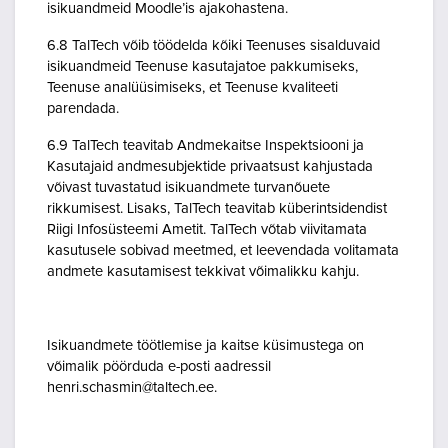
isikuandmeid Moodle’is ajakohastena.
6.8 TalTech võib töödelda kõiki Teenuses sisalduvaid
isikuandmeid Teenuse kasutajatoe pakkumiseks,
Teenuse analüüsimiseks, et Teenuse kvaliteeti
parendada.
6.9 TalTech teavitab Andmekaitse Inspektsiooni ja
Kasutajaid andmesubjektide privaatsust kahjustada
võivast tuvastatud isikuandmete turvanõuete
rikkumisest. Lisaks, TalTech teavitab küberintsidendist
Riigi Infosüsteemi Ametit. TalTech võtab viivitamata
kasutusele sobivad meetmed, et leevendada volitamata
andmete kasutamisest tekkivat võimalikku kahju.
Isikuandmete töötlemise ja kaitse küsimustega on
võimalik pöörduda e-posti aadressil
henri.schasmin@taltech.ee.