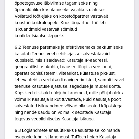
õppetegevuse läbiviimise tagamiseks ning
õpianalüütika kasutamiseks vajalikus ulatuses.
Volitatud töötlejaks on koostööpartner vastavalt
koostöö kokkuleppele. Koostööpartner töötleb
isikuandmeid vastavalt sõlmitud
konfidentsiaalsusleppele.
6.2 Teenuse paremaks ja efektiivsemaks pakkumiseks
kasutab Teenus veebilehitsejasse salvestatavaid
küpsiseid, mis sisaldavad: Kasutaja IP-aadressi,
geograafilist asukohta, brauseri tüüpi ja versiooni,
operatsioonisüsteemi, viiteallikat, külastuse pikkust,
lehevaateid ja veebisaidi navigeerimisteid, samuti teavet
teenuse kasutuse ajastuse, sageduse ja mudeli kohta.
Küpsised ei sisalda üldjuhul andmeid, mille põhjal oleks
võimalik Kasutaja isikut tuvastada, kuid Kasutaja poolt
salvestatud isikuandmed võivad olla seotud küpsistega
ning nende kaudu on võimalik seostada Kasutaja
tegevus veebilehitsejas Kasutaja isikuga.
6.3 Logiandmete analüütikaks kasutatakse kolmanda
osapoole tehnilist lahendust. TalTech hoiab Kasutaja