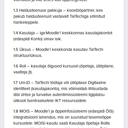
1.3 Haldusteenuse pakkuja – koostööpartner, kes
pakub haldusteenust vastavalt TalTechiga sõlmitud
hankeleppele.
1.4 Kasutaja – iga Moodle’i keskkonnas kasutajakontot
(edaspidi Konto) omav isik.
1.5 Üksus – Moodle’i keskkonda kasutav TalTechi
struktuuriüksus.
1.6 Roll – kasutaja õigused kursusel (õpetaja, üliõpilane,
vaatleja jt).
1.7 Uni-ID – TalTechi töötaja või üliõpilase Digitaalne
identiteet (kasutajakonto), mis võimaldab lihtsustada
läbi ühtse ja turvalise autentimissüsteemi ligipääsu
ülikooli tsentraalsetele IKT ressurssidele.
1.8 MOIS – Moodle’i ja õppeinfosüsteemi (edaspidi ÕIS)
integratsiooni lahendus, mis on suunatud tasemeõppe
kursustele. MOISi kaudu saab Kasutaja õpetaja Rollis