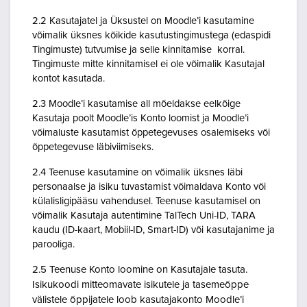
2.2 Kasutajatel ja Üksustel on Moodle’i kasutamine
võimalik üksnes kõikide kasutustingimustega (edaspidi
Tingimuste) tutvumise ja selle kinnitamise korral.
Tingimuste mitte kinnitamisel ei ole võimalik Kasutajal
kontot kasutada.
2.3 Moodle’i kasutamise all mõeldakse eelkõige
Kasutaja poolt Moodle’is Konto loomist ja Moodle’i
võimaluste kasutamist õppetegevuses osalemiseks või
õppetegevuse läbiviimiseks.
2.4 Teenuse kasutamine on võimalik üksnes läbi
personaalse ja isiku tuvastamist võimaldava Konto või
külalisligipääsu vahendusel. Teenuse kasutamisel on
võimalik Kasutaja autentimine TalTech Uni-ID, TARA
kaudu (ID-kaart, Mobiil-ID, Smart-ID) või kasutajanime ja
parooliga.
2.5 Teenuse Konto loomine on Kasutajale tasuta.
Isikukoodi mitteomavate isikutele ja tasemeõppe
välistele õppijatele loob kasutajakonto Moodle’i