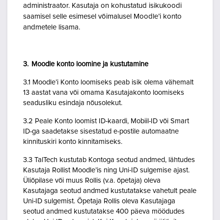
administraator. Kasutaja on kohustatud isikukoodi
saamisel selle esimesel võimalusel Moodle’i konto
andmetele lisama.
3. Moodle konto loomine ja kustutamine
3.1 Moodle’i Konto loomiseks peab isik olema vähemalt
13 aastat vana või omama Kasutajakonto loomiseks
seadusliku esindaja nõusolekut.
3.2 Peale Konto loomist ID-kaardi, Mobiil-ID või Smart
ID-ga saadetakse sisestatud e-postile automaatne
kinnituskiri konto kinnitamiseks.
3.3 TalTech kustutab Kontoga seotud andmed, lähtudes
Kasutaja Rollist Moodle’is ning Uni-ID sulgemise ajast.
Üliõpilase või muus Rollis (v.a. õpetaja) oleva
Kasutajaga seotud andmed kustutatakse vahetult peale
Uni-ID sulgemist. Õpetaja Rollis oleva Kasutajaga
seotud andmed kustutatakse 400 päeva möödudes