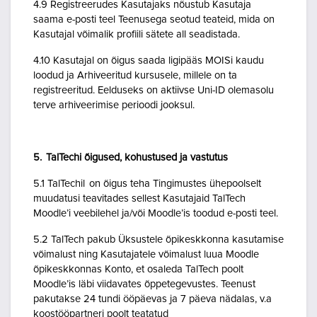
4.9 Registreerudes Kasutajaks nõustub Kasutaja
saama e-posti teel Teenusega seotud teateid, mida on
Kasutajal võimalik profiili sätete all seadistada.
4.10 Kasutajal on õigus saada ligipääs MOISi kaudu
loodud ja Arhiveeritud kursusele, millele on ta
registreeritud. Eelduseks on aktiivse Uni-ID olemasolu
terve arhiveerimise perioodi jooksul.
5. TalTechi õigused, kohustused ja vastutus
5.1 TalTechil on õigus teha Tingimustes ühepoolselt
muudatusi teavitades sellest Kasutajaid TalTech
Moodle’i veebilehel ja/või Moodle’is toodud e-posti teel.
5.2 TalTech pakub Üksustele õpikeskkonna kasutamise
võimalust ning Kasutajatele võimalust luua Moodle
õpikeskkonnas Konto, et osaleda TalTech poolt
Moodle’is läbi viidavates õppetegevustes. Teenust
pakutakse 24 tundi ööpäevas ja 7 päeva nädalas, v.a
koostööpartneri poolt teatatud