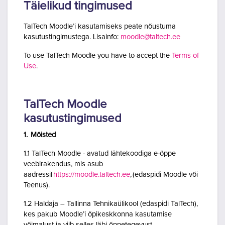
Täielikud tingimused
TalTech Moodle’i kasutamiseks peate nõustuma
kasutustingimustega. Lisainfo:
moodle@taltech.ee
To use TalTech Moodle you have to accept the
Terms of
Use
.
TalTech Moodle
kasutustingimused
1. Mõisted
1.1 TalTech Moodle - avatud lähtekoodiga e-õppe
veebirakendus, mis asub
aadressil
https://moodle.taltech.ee
, (edaspidi Moodle või
Teenus).
1.2 Haldaja – Tallinna Tehnikaülikool (edaspidi TalTech),
kes pakub Moodle’i õpikeskkonna kasutamise
võimalust ja viib selles läbi õppetegevust.