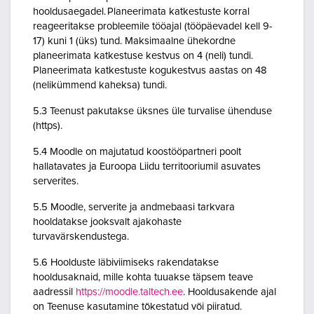
hooldusaegadel. Planeerimata katkestuste korral
reageeritakse probleemile tööajal (tööpäevadel kell 9-
17) kuni 1 (üks) tund. Maksimaalne ühekordne
planeerimata katkestuse kestvus on 4 (neli) tundi.
Planeerimata katkestuste kogukestvus aastas on 48
(nelikümmend kaheksa) tundi.
5.3 Teenust pakutakse üksnes üle turvalise ühenduse
(https).
5.4 Moodle on majutatud koostööpartneri poolt
hallatavates ja Euroopa Liidu territooriumil asuvates
serverites.
5.5 Moodle, serverite ja andmebaasi tarkvara
hooldatakse jooksvalt ajakohaste
turvavärskendustega.
5.6 Hoolduste läbiviimiseks rakendatakse
hooldusaknaid, mille kohta tuuakse täpsem teave
aadressil
https://moodle.taltech.ee
. Hooldusakende ajal
on Teenuse kasutamine tõkestatud või piiratud.