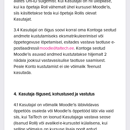
alates Uni-ID sulgemist. Kui Kasutajal on nii üliõpilase,
kui ka õpetaja Roll vähemalt ühel kursusel Moodle’is,
siis käsitletakse teda kui õpetaja Rollis olevat
Kasutajat.
3.4 Kasutajal on õigus soovi korral oma Kontoga seotud
andmete kustutamiseks eksmatrikuleerimisel või
õppetegevuse lõpetamisel, esitades vastava taotluse e-
postiaadressil
moodle@taltech.ee
. Kontoga seotud
Moodle’is asuvad andmed kustutatakse hiljemalt 2
nädala jooksul vastavasisulise taotluse saamisest.
Peale Konto kustutamist ei ole võimalik Teenust
kasutada.
4. Kasutaja õigused, kohustused ja vastutus
4.1 Kasutajal on võimalik Moodle’is läbiviidavas
õppetöös osaleda või Moodle’is õppetööd läbi viia vaid
siis, kui TalTech on loonud Kasutajaga vastava seose
(lisanud Rolli) või avalikel e-kursustel külalisena, kui
selline võimalus on kursuse lisaja poolt antud.