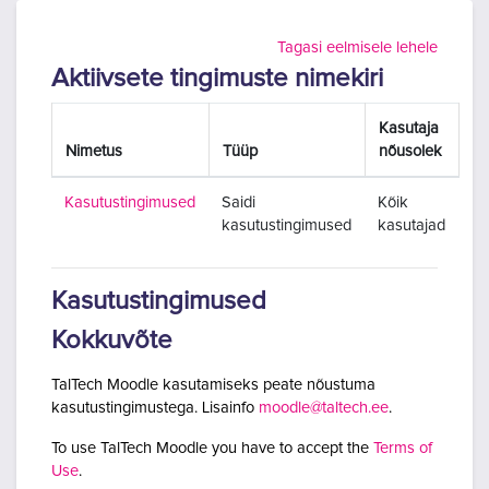
Jäta vahele peasisuni
Tagasi eelmisele lehele
Aktiivsete tingimuste nimekiri
Kasutaja
Nimetus
Tüüp
nõusolek
Kasutustingimused
Saidi
Kõik
kasutustingimused
kasutajad
Kasutustingimused
Kokkuvõte
TalTech Moodle kasutamiseks peate nõustuma
kasutustingimustega. Lisainfo
moodle@taltech.ee
.
To use TalTech Moodle you have to accept the
Terms of
Use
.