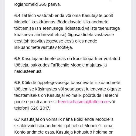
logiandmeid 365 päeva.
6.4 TalTech vastutab enda või oma Kasutajate poolt
Moodle’i keskkonnas töödeldavate isikuandmete
töötlemise (sh Teenusega liidestatud väliste teenustega
kaasneva andmevahetuse) õigusaktidele vastavuse
eest (sh teavitustegevuse eest) olles nende
isikuandmete vastutav töötleja.
6.5 Kasutajaandmete osas on koostööpartner volitatud
töötleja, pakkudes TalTechile Moodle majutus- ja
haldusteenust.
6.6 Kõikide õppetegevusega kaasnevate isikuandmete
töötlemise küsimustes või seadusest tulenevate õiguste
teostamiseks on Kasutajal võimalik pöörduda TalTechi
poole e-posti aadressil
henri.schasmin@taltech.ee
või
telefonil 620 2017.
6.7 Kasutajal on võimalik näha kõiki enda Moodle’is
sisalduvaid isikuandmeid igal hetkel Moodle’is oma
Konto andmete osas. Kasutaja kohustub hoidma on