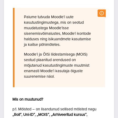
Palume tutvuda Moodle’i uute
kasutustingimustega, mis on seotud
muudatustega Moodle’isse
sisenemisvõimalustes, Moodle’i kontode
halduses ning isikuandmete kasutamise
ja kaitse põhimõtetes.
Moodle’i ja ÕISi liidestamisega (MOIS)
seotud plaanitud arendused on
mõjutanud kasutustingimuste muutmist
enamasti Moodle’i kasutaja õiguste
suurenemise näol.
Mis on muutunud?
p.1. Mõisted – on lisandunud sellised mõisted nagu
„Roll“, Uni-ID“, „MOIS“, „Arhiveeritud kursus“,