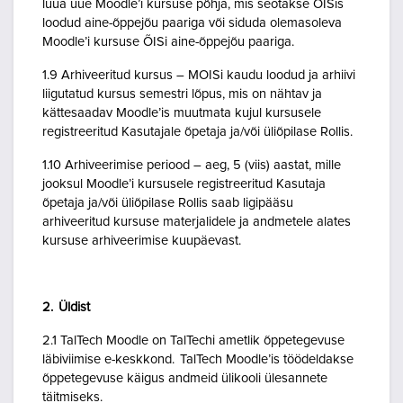
luua uue Moodle’i kursuse põhja, mis seotakse ÕISis
loodud aine-õppejõu paariga või siduda olemasoleva
Moodle’i kursuse ÕISi aine-õppejõu paariga.
1.9 Arhiveeritud kursus – MOISi kaudu loodud ja arhiivi
liigutatud kursus semestri lõpus, mis on nähtav ja
kättesaadav Moodle’is muutmata kujul kursusele
registreeritud Kasutajale õpetaja ja/või üliõpilase Rollis.
1.10 Arhiveerimise periood – aeg, 5 (viis) aastat, mille
jooksul Moodle’i kursusele registreeritud Kasutaja
õpetaja ja/või üliõpilase Rollis saab ligipääsu
arhiveeritud kursuse materjalidele ja andmetele alates
kursuse arhiveerimise kuupäevast.
2. Üldist
2.1 TalTech Moodle on TalTechi ametlik õppetegevuse
läbiviimise e-keskkond. TalTech Moodle’is töödeldakse
õppetegevuse käigus andmeid ülikooli ülesannete
täitmiseks.