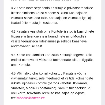
4.2 Konto loomisega tekib Kasutajale privaatsete failide
üleslaadimiseks kaust Moodle’is, kuhu Kasutajal on
võimalik salvestada faile. Kasutajal on võimalus igal ajal
lisatud faile muuta ja kustutada.
4.3 Kasutaja vastutab oma Kontole lisatud isikuandmete
õigsuse ja täiendavate isikuandmete ning Moodle’i
väliste teenustega liidestamise ja sellega kaasneva
andmevahetuse eest.
4.4 Konto kasutamisel kohustub Kasutaja tegema kõik
endast oleneva, et välistada kolmandate isikute ligipääs
oma Kontole.
4.5 Võimaliku ohu korral kohustub Kasutaja võtma
viivitamatult tarvitusele meetmed, et vältida kolmandate
isikute ligipääsu Kontole (parooli vahetus, ID-kaardi,
Smart-ID, Mobiil-ID peatamine). Samuti tuleb tekkinud
ohu korral teavitada Teenuse kasutajatuge e-posti
teel
moodle@taltech.ee
.