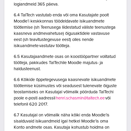
logiandmeid 365 päeva.
6.4 TalTech vastutab enda või oma Kasutajate poolt
Moodle’i keskkonnas töödeldavate isikuandmete
töötlemise (sh Teenusega liidestatud väliste teenustega
kaasneva andmevahetuse) õigusaktidele vastavuse
eest (sh teavitustegevuse eest) olles nende
isikuandmete vastutav töötleja.
6.5 Kasutajaandmete osas on koostööpartner volitatud
töötleja, pakkudes TalTechile Moodle majutus- ja
haldusteenust.
6.6 Kõikide õppetegevusega kaasnevate isikuandmete
töötlemise küsimustes või seadusest tulenevate õiguste
teostamiseks on Kasutajal võimalik pöörduda TalTechi
poole e-posti aadressil
henri.schasmin@taltech.ee
või
telefonil 620 2017.
6.7 Kasutajal on võimalik näha kõiki enda Moodle’is
sisalduvaid isikuandmeid igal hetkel Moodle’is oma
Konto andmete osas. Kasutaja kohustub hoidma on