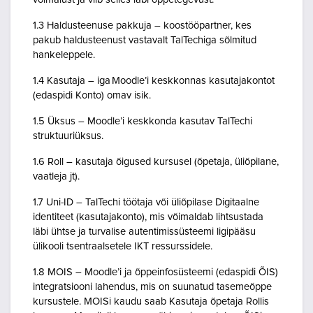
1.3 Haldusteenuse pakkuja – koostööpartner, kes
pakub haldusteenust vastavalt TalTechiga sõlmitud
hankeleppele.
1.4 Kasutaja – iga Moodle’i keskkonnas kasutajakontot
(edaspidi Konto) omav isik.
1.5 Üksus – Moodle’i keskkonda kasutav TalTechi
struktuuriüksus.
1.6 Roll – kasutaja õigused kursusel (õpetaja, üliõpilane,
vaatleja jt).
1.7 Uni-ID – TalTechi töötaja või üliõpilase Digitaalne
identiteet (kasutajakonto), mis võimaldab lihtsustada
läbi ühtse ja turvalise autentimissüsteemi ligipääsu
ülikooli tsentraalsetele IKT ressurssidele.
1.8 MOIS – Moodle’i ja õppeinfosüsteemi (edaspidi ÕIS)
integratsiooni lahendus, mis on suunatud tasemeõppe
kursustele. MOISi kaudu saab Kasutaja õpetaja Rollis