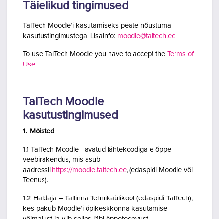
Täielikud tingimused
TalTech Moodle’i kasutamiseks peate nõustuma
kasutustingimustega. Lisainfo:
moodle@taltech.ee
To use TalTech Moodle you have to accept the
Terms of
Use
.
TalTech Moodle
kasutustingimused
1. Mõisted
1.1 TalTech Moodle - avatud lähtekoodiga e-õppe
veebirakendus, mis asub
aadressil
https://moodle.taltech.ee
, (edaspidi Moodle või
Teenus).
1.2 Haldaja – Tallinna Tehnikaülikool (edaspidi TalTech),
kes pakub Moodle’i õpikeskkonna kasutamise
võimalust ja viib selles läbi õppetegevust.