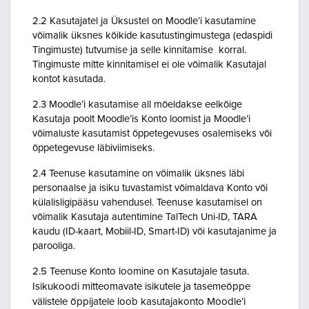
2.2 Kasutajatel ja Üksustel on Moodle’i kasutamine
võimalik üksnes kõikide kasutustingimustega (edaspidi
Tingimuste) tutvumise ja selle kinnitamise korral.
Tingimuste mitte kinnitamisel ei ole võimalik Kasutajal
kontot kasutada.
2.3 Moodle’i kasutamise all mõeldakse eelkõige
Kasutaja poolt Moodle’is Konto loomist ja Moodle’i
võimaluste kasutamist õppetegevuses osalemiseks või
õppetegevuse läbiviimiseks.
2.4 Teenuse kasutamine on võimalik üksnes läbi
personaalse ja isiku tuvastamist võimaldava Konto või
külalisligipääsu vahendusel. Teenuse kasutamisel on
võimalik Kasutaja autentimine TalTech Uni-ID, TARA
kaudu (ID-kaart, Mobiil-ID, Smart-ID) või kasutajanime ja
parooliga.
2.5 Teenuse Konto loomine on Kasutajale tasuta.
Isikukoodi mitteomavate isikutele ja tasemeõppe
välistele õppijatele loob kasutajakonto Moodle’i