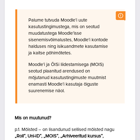
Palume tutvuda Moodle’i uute
kasutustingimustega, mis on seotud
muudatustega Moodle’isse
sisenemisvõimalustes, Moodle’i kontode
halduses ning isikuandmete kasutamise
ja kaitse põhimõtetes.
Moodle’i ja ÕISi liidestamisega (MOIS)
seotud plaanitud arendused on
mõjutanud kasutustingimuste muutmist
enamasti Moodle’i kasutaja õiguste
suurenemise näol.
Mis on muutunud?
p.1. Mõisted – on lisandunud sellised mõisted nagu
„Roll“, Uni-ID“, „MOIS“, „Arhiveeritud kursus“,