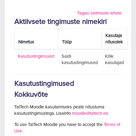
Jäta vahele peasisuni
Tagasi eelmisele lehele
Aktiivsete tingimuste nimekiri
Kasutaja
Nimetus
Tüüp
nõusolek
Kasutustingimused
Saidi
Kõik
kasutustingimused
kasutajad
Kasutustingimused
Kokkuvõte
TalTech Moodle kasutamiseks peate nõustuma
kasutustingimustega. Lisainfo
moodle@taltech.ee
.
To use TalTech Moodle you have to accept the
Terms of
Use
.