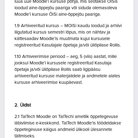
luua uue Moodle’i kursuse põhja, mis seotakse ÕISis
loodud aine-õppejõu paariga või siduda olemasoleva
Moodle’i kursuse ÕISi aine-õppejõu paariga.
1.9 Arhiveeritud kursus – MOISi kaudu loodud ja arhiivi
liigutatud kursus semestri lõpus, mis on nähtav ja
kättesaadav Moodle’is muutmata kujul kursusele
registreeritud Kasutajale õpetaja ja/või üliõpilase Rollis.
1.10 Arhiveerimise periood – aeg, 5 (viis) aastat, mille
jooksul Moodle’i kursusele registreeritud Kasutaja
õpetaja ja/või üliõpilase Rollis saab ligipääsu
arhiveeritud kursuse materjalidele ja andmetele alates
kursuse arhiveerimise kuupäevast.
2. Üldist
2.1 TalTech Moodle on TalTechi ametlik õppetegevuse
läbiviimise e-keskkond. TalTech Moodle’is töödeldakse
õppetegevuse käigus andmeid ülikooli ülesannete
täitmiseks.