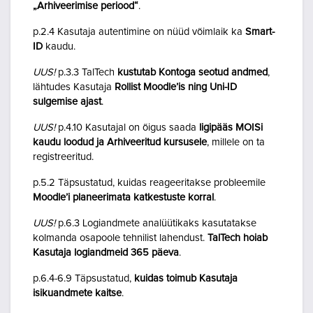
„Arhiveerimise periood“
.
p.2.4 Kasutaja autentimine on nüüd võimlaik ka
Smart-
ID
kaudu.
UUS!
p.3.3 TalTech
kustutab Kontoga seotud andmed
,
lähtudes Kasutaja
Rollist Moodle’is ning Uni-ID
sulgemise ajast
.
UUS!
p.4.10 Kasutajal on õigus saada
ligipääs MOISi
kaudu loodud ja Arhiveeritud kursusele
, millele on ta
registreeritud.
p.5.2 Täpsustatud, kuidas reageeritakse probleemile
Moodle’i planeerimata katkestuste korral
.
UUS!
p.6.3 Logiandmete analüütikaks kasutatakse
kolmanda osapoole tehnilist lahendust.
TalTech hoiab
Kasutaja logiandmeid 365 päeva
.
p.6.4-6.9 Täpsustatud,
kuidas toimub Kasutaja
isikuandmete kaitse
.