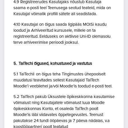
4.9 Registreerudes Kasutajaks nõustub Kasutaja
saama e-posti teel Teenusega seotud teateid, mida on
Kasutajal võimalik profiili sätete all seadistada.
4.10 Kasutajal on õigus saada ligipääs MOISi kaudu
loodud ja Arhiveeritud kursusele, millele on ta
registreeritud. Eelduseks on aktiivse Uni-ID olemasolu
terve arhiveerimise perioodi jooksul.
5. TalTechi õigused, kohustused ja vastutus
5.1 TalTechil on õigus teha Tingimustes ühepoolselt
muudatusi teavitades sellest Kasutajaid TalTech
Moodle’i veebilehel ja/või Moodle’is toodud e-posti teel.
5.2 TalTech pakub Üksustele õpikeskkonna kasutamise
võimalust ning Kasutajatele võimalust luua Moodle
õpikeskkonnas Konto, et osaleda TalTech poolt
Moodle’is läbi viidavates õppetegevustes. Teenust
pakutakse 24 tundi ööpäevas ja 7 päeva nädalas, v.a
koostööpartneri poolt teatatud