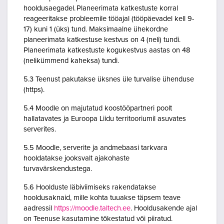
hooldusaegadel. Planeerimata katkestuste korral
reageeritakse probleemile tööajal (tööpäevadel kell 9-
17) kuni 1 (üks) tund. Maksimaalne ühekordne
planeerimata katkestuse kestvus on 4 (neli) tundi.
Planeerimata katkestuste kogukestvus aastas on 48
(nelikümmend kaheksa) tundi.
5.3 Teenust pakutakse üksnes üle turvalise ühenduse
(https).
5.4 Moodle on majutatud koostööpartneri poolt
hallatavates ja Euroopa Liidu territooriumil asuvates
serverites.
5.5 Moodle, serverite ja andmebaasi tarkvara
hooldatakse jooksvalt ajakohaste
turvavärskendustega.
5.6 Hoolduste läbiviimiseks rakendatakse
hooldusaknaid, mille kohta tuuakse täpsem teave
aadressil
https://moodle.taltech.ee
. Hooldusakende ajal
on Teenuse kasutamine tõkestatud või piiratud.