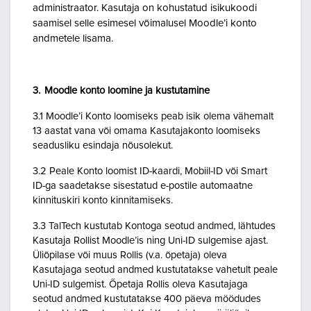
administraator. Kasutaja on kohustatud isikukoodi
saamisel selle esimesel võimalusel Moodle’i konto
andmetele lisama.
3. Moodle konto loomine ja kustutamine
3.1 Moodle’i Konto loomiseks peab isik olema vähemalt
13 aastat vana või omama Kasutajakonto loomiseks
seadusliku esindaja nõusolekut.
3.2 Peale Konto loomist ID-kaardi, Mobiil-ID või Smart
ID-ga saadetakse sisestatud e-postile automaatne
kinnituskiri konto kinnitamiseks.
3.3 TalTech kustutab Kontoga seotud andmed, lähtudes
Kasutaja Rollist Moodle’is ning Uni-ID sulgemise ajast.
Üliõpilase või muus Rollis (v.a. õpetaja) oleva
Kasutajaga seotud andmed kustutatakse vahetult peale
Uni-ID sulgemist. Õpetaja Rollis oleva Kasutajaga
seotud andmed kustutatakse 400 päeva möödudes