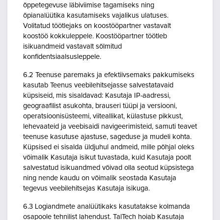
õppetegevuse läbiviimise tagamiseks ning
õpianalüütika kasutamiseks vajalikus ulatuses.
Volitatud töötlejaks on koostööpartner vastavalt
koostöö kokkuleppele. Koostööpartner töötleb
isikuandmeid vastavalt sõlmitud
konfidentsiaalsusleppele.
6.2 Teenuse paremaks ja efektiivsemaks pakkumiseks
kasutab Teenus veebilehitsejasse salvestatavaid
küpsiseid, mis sisaldavad: Kasutaja IP-aadressi,
geograafilist asukohta, brauseri tüüpi ja versiooni,
operatsioonisüsteemi, viiteallikat, külastuse pikkust,
lehevaateid ja veebisaidi navigeerimisteid, samuti teavet
teenuse kasutuse ajastuse, sageduse ja mudeli kohta.
Küpsised ei sisalda üldjuhul andmeid, mille põhjal oleks
võimalik Kasutaja isikut tuvastada, kuid Kasutaja poolt
salvestatud isikuandmed võivad olla seotud küpsistega
ning nende kaudu on võimalik seostada Kasutaja
tegevus veebilehitsejas Kasutaja isikuga.
6.3 Logiandmete analüütikaks kasutatakse kolmanda
osapoole tehnilist lahendust. TalTech hoiab Kasutaja