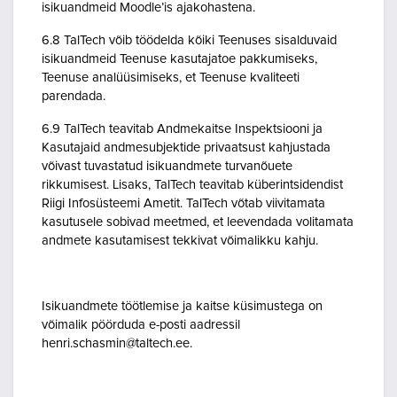
isikuandmeid Moodle’is ajakohastena.
6.8 TalTech võib töödelda kõiki Teenuses sisalduvaid
isikuandmeid Teenuse kasutajatoe pakkumiseks,
Teenuse analüüsimiseks, et Teenuse kvaliteeti
parendada.
6.9 TalTech teavitab Andmekaitse Inspektsiooni ja
Kasutajaid andmesubjektide privaatsust kahjustada
võivast tuvastatud isikuandmete turvanõuete
rikkumisest. Lisaks, TalTech teavitab küberintsidendist
Riigi Infosüsteemi Ametit. TalTech võtab viivitamata
kasutusele sobivad meetmed, et leevendada volitamata
andmete kasutamisest tekkivat võimalikku kahju.
Isikuandmete töötlemise ja kaitse küsimustega on
võimalik pöörduda e-posti aadressil
henri.schasmin@taltech.ee.