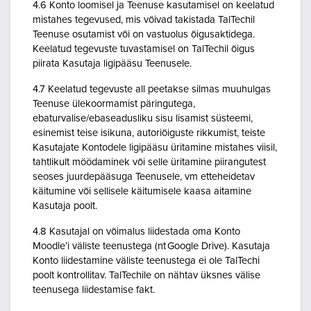
4.6 Konto loomisel ja Teenuse kasutamisel on keelatud
mistahes tegevused, mis võivad takistada TalTechil
Teenuse osutamist või on vastuolus õigusaktidega.
Keelatud tegevuste tuvastamisel on TalTechil õigus
piirata Kasutaja ligipääsu Teenusele.
4.7 Keelatud tegevuste all peetakse silmas muuhulgas
Teenuse ülekoormamist päringutega,
ebaturvalise/ebaseadusliku sisu lisamist süsteemi,
esinemist teise isikuna, autoriõiguste rikkumist, teiste
Kasutajate Kontodele ligipääsu üritamine mistahes viisil,
tahtlikult möödaminek või selle üritamine piirangutest
seoses juurdepääsuga Teenusele, vm etteheidetav
käitumine või sellisele käitumisele kaasa aitamine
Kasutaja poolt.
4.8 Kasutajal on võimalus liidestada oma Konto
Moodle’i väliste teenustega (nt Google Drive). Kasutaja
Konto liidestamine väliste teenustega ei ole TalTechi
poolt kontrollitav. TalTechile on nähtav üksnes välise
teenusega liidestamise fakt.