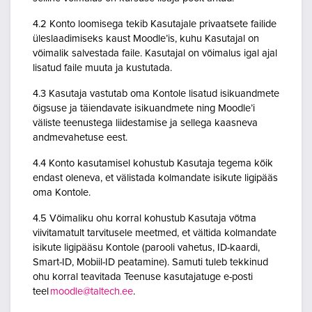
4.2 Konto loomisega tekib Kasutajale privaatsete failide
üleslaadimiseks kaust Moodle’is, kuhu Kasutajal on
võimalik salvestada faile. Kasutajal on võimalus igal ajal
lisatud faile muuta ja kustutada.
4.3 Kasutaja vastutab oma Kontole lisatud isikuandmete
õigsuse ja täiendavate isikuandmete ning Moodle’i
väliste teenustega liidestamise ja sellega kaasneva
andmevahetuse eest.
4.4 Konto kasutamisel kohustub Kasutaja tegema kõik
endast oleneva, et välistada kolmandate isikute ligipääs
oma Kontole.
4.5 Võimaliku ohu korral kohustub Kasutaja võtma
viivitamatult tarvitusele meetmed, et vältida kolmandate
isikute ligipääsu Kontole (parooli vahetus, ID-kaardi,
Smart-ID, Mobiil-ID peatamine). Samuti tuleb tekkinud
ohu korral teavitada Teenuse kasutajatuge e-posti
teel
moodle@taltech.ee
.