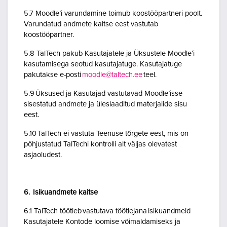
5.7 Moodle’i varundamine toimub koostööpartneri poolt.
Varundatud andmete kaitse eest vastutab
koostööpartner.
5.8 TalTech pakub Kasutajatele ja Üksustele Moodle’i
kasutamisega seotud kasutajatuge. Kasutajatuge
pakutakse e-posti
moodle@taltech.ee
teel.
5.9 Üksused ja Kasutajad vastutavad Moodle’isse
sisestatud andmete ja üleslaaditud materjalide sisu
eest.
5.10 TalTech ei vastuta Teenuse tõrgete eest, mis on
põhjustatud TalTechi kontrolli alt väljas olevatest
asjaoludest.
6. Isikuandmete kaitse
6.1 TalTech töötleb vastutava töötlejana isikuandmeid
Kasutajatele Kontode loomise võimaldamiseks ja