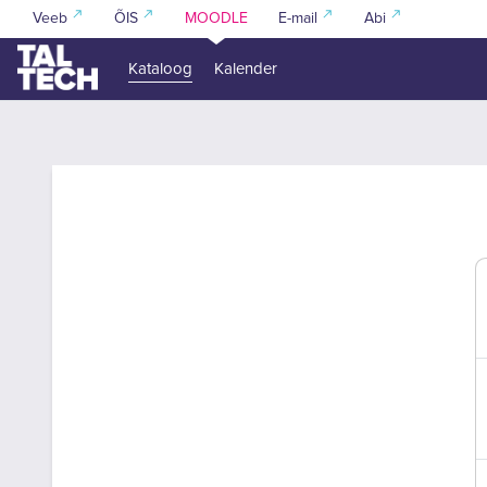
Jäta vahele peasisuni
Veeb
ÕIS
MOODLE
E-mail
Abi
Kataloog
Kalender