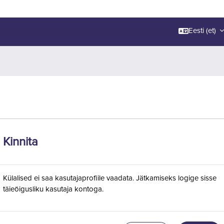
Eesti ‎(et)‎
Kinnita
Külalised ei saa kasutajaprofiile vaadata. Jätkamiseks logige sisse
täieõigusliku kasutaja kontoga.