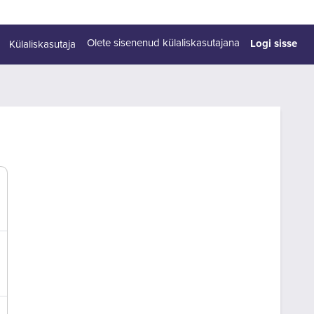
Logi sisse
Olete sisenenud külaliskasutajana
Külaliskasutaja