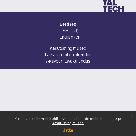
Eesti ‎(et)‎
Eesti ‎(et)‎
English ‎(en)‎
Kasutustingimused
Lae alla mobiilirakendus
Aktiveeri tavakujundus
x
Kui jätkate selle veebisaidi sirvimist, nõustute meie tingimustega:
Kasutustingimused
Jätka