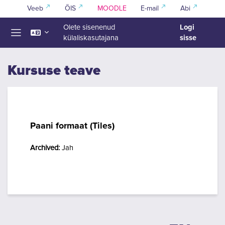
Jäta vahele peasisuni
Veeb
ÕIS
MOODLE
E-mail
Abi
Logi
Olete sisenenud
sisse
külaliskasutajana
Küljepaneel
Kursuse teave
Paani formaat (Tiles)
Archived
:
Jah