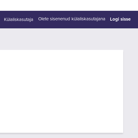
Logi sisse
Olete sisenenud külaliskasutajana
Külaliskasutaja