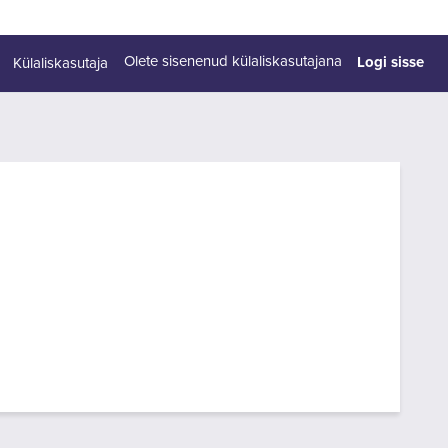
Logi sisse
Olete sisenenud külaliskasutajana
Külaliskasutaja