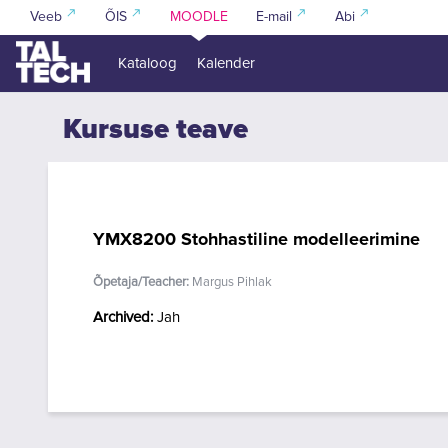
Jäta vahele peasisuni
Veeb
ÕIS
MOODLE
E-mail
Abi
Kataloog
Kalender
Kursuse teave
YMX8200 Stohhastiline modelleerimine
Õpetaja/Teacher:
Margus Pihlak
Archived
:
Jah