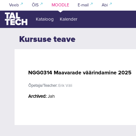
Jäta vahele peasisuni
Veeb
ÕIS
MOODLE
E-mail
Abi
Kataloog
Kalender
Kursuse teave
NGG0314 Maavarade väärindamine 2025
Õpetaja/Teacher:
Erik Väli
Archived
:
Jah