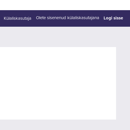
Logi sisse
Olete sisenenud külaliskasutajana
Külaliskasutaja