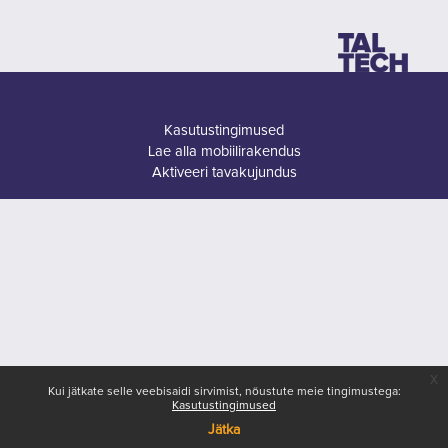
Kasutustingimused
Lae alla mobiilirakendus
Aktiveeri tavakujundus
x
Kui jätkate selle veebisaidi sirvimist, nõustute meie tingimustega:
Kasutustingimused
Jätka