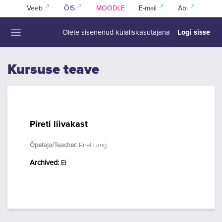
Jäta vahele peasisuni
Veeb
ÕIS
MOODLE
E-mail
Abi
Logi sisse
Olete sisenenud külaliskasutajana
Küljepaneel
Kursuse teave
Pireti liivakast
Õpetaja/Teacher:
Piret Lang
Archived
:
Ei