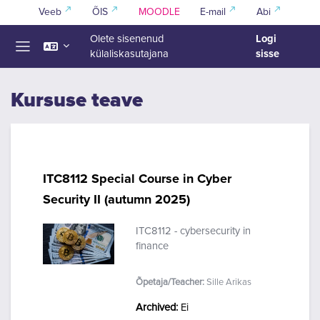
Jäta vahele peasisuni
Veeb
ÕIS
MOODLE
E-mail
Abi
Logi
Olete sisenenud
sisse
külaliskasutajana
Küljepaneel
Kursuse teave
ITC8112 Special Course in Cyber
Security II (autumn 2025)
ITC8112 - cybersecurity in
finance
Õpetaja/Teacher:
Sille Arikas
Archived
:
Ei