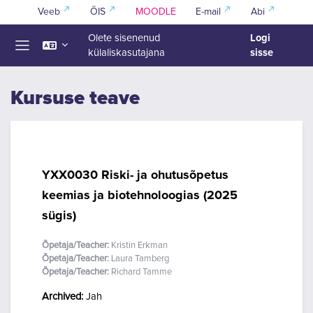
Jäta vahele peasisuni
Veeb
ÕIS
MOODLE
E-mail
Abi
Logi
Olete sisenenud
sisse
külaliskasutajana
Küljepaneel
Kursuse teave
YXX0030 Riski- ja ohutusõpetus
keemias ja biotehnoloogias (2025
sügis)
Õpetaja/Teacher:
Kristin Erkman
Õpetaja/Teacher:
Laura Tamberg
Õpetaja/Teacher:
Richard Tamme
Archived
:
Jah