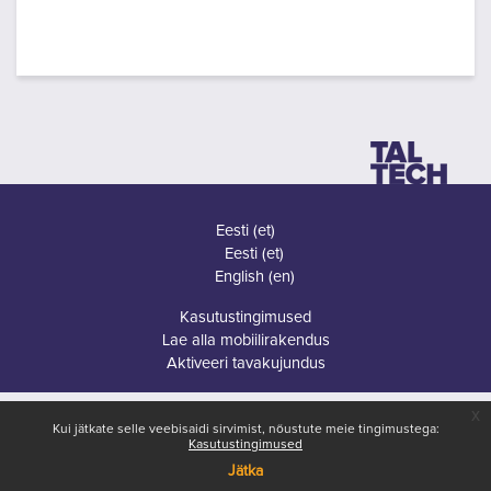
Eesti ‎(et)‎
Eesti ‎(et)‎
English ‎(en)‎
Kasutustingimused
Lae alla mobiilirakendus
Aktiveeri tavakujundus
x
Kui jätkate selle veebisaidi sirvimist, nõustute meie tingimustega:
Kasutustingimused
Jätka