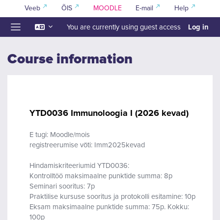
Skip to main content
Veeb
ÕIS
MOODLE
E-mail
Help
Log in
You are currently using guest access
Side panel
Course information
YTD0036 Immunoloogia I (2026 kevad)
E tugi: Moodle/mois
registreerumise võti: Imm2025kevad
Hindamiskriteeriumid YTD0036:
Kontrolltöö maksimaalne punktide summa: 8p
Seminari sooritus: 7p
Praktilise kursuse sooritus ja protokolli esitamine: 10p
Eksam maksimaalne punktide summa: 75p. Kokku:
100p