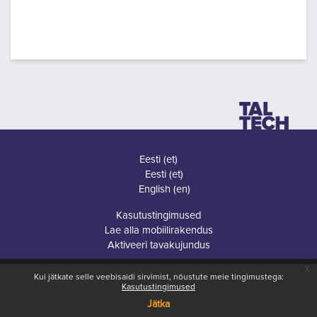
Eesti ‎(et)‎
Eesti ‎(et)‎
English ‎(en)‎
Kasutustingimused
Lae alla mobiilirakendus
Aktiveeri tavakujundus
x
Kui jätkate selle veebisaidi sirvimist, nõustute meie tingimustega:
Kasutustingimused
Jätka