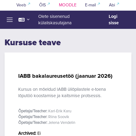
Jäta vahele peasisuni
Veeb
ÕIS
MOODLE
E-mail
Abi
Logi
Olete sisenenud
sisse
külaliskasutajana
Küljepaneel
Kursuse teave
IABB bakalaureusetöö (jaanuar 2026)
Kursus on mõeldud IABB üliõpilastele e-toena
lõputöö koostamise ja kaitsmise protsessis.
Õpetaja/Teacher:
Karl-Erik Karu
Õpetaja/Teacher:
Riina Soovik
Õpetaja/Teacher:
Jelena Vendelin
Archived
:
Ei