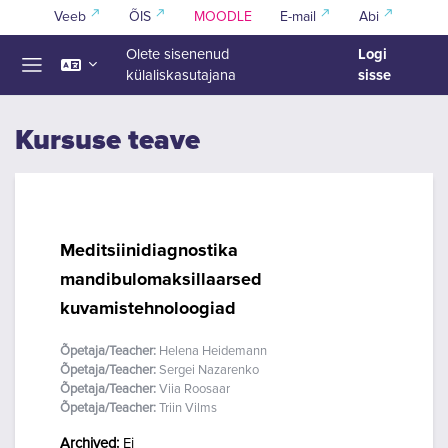
Jäta vahele peasisuni
Veeb
ÕIS
MOODLE
E-mail
Abi
Logi
Olete sisenenud
sisse
külaliskasutajana
Küljepaneel
Kursuse teave
Meditsiinidiagnostika
mandibulomaksillaarsed
kuvamistehnoloogiad
Õpetaja/Teacher:
Helena Heidemann
Õpetaja/Teacher:
Sergei Nazarenko
Õpetaja/Teacher:
Viia Roosaar
Õpetaja/Teacher:
Triin Vilms
Archived
:
Ei