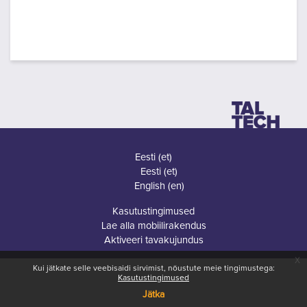
Eesti ‎(et)‎
Eesti ‎(et)‎
English ‎(en)‎
Kasutustingimused
Lae alla mobiilirakendus
Aktiveeri tavakujundus
x
Kui jätkate selle veebisaidi sirvimist, nõustute meie tingimustega:
Kasutustingimused
Jätka