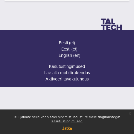
Eesti ‎(et)‎
Eesti ‎(et)‎
English ‎(en)‎
Kasutustingimused
Lae alla mobiilirakendus
Aktiveeri tavakujundus
x
Kui jätkate selle veebisaidi sirvimist, nõustute meie tingimustega:
Kasutustingimused
Jätka