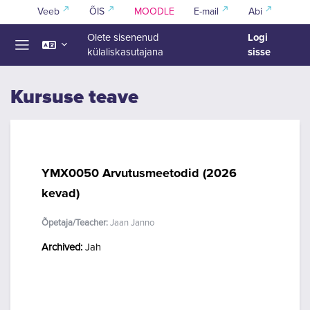
Jäta vahele peasisuni
Veeb
ÕIS
MOODLE
E-mail
Abi
Logi
Olete sisenenud
sisse
külaliskasutajana
Küljepaneel
Kursuse teave
YMX0050 Arvutusmeetodid (2026
kevad)
Õpetaja/Teacher:
Jaan Janno
Archived
:
Jah