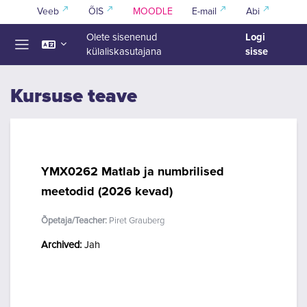
Jäta vahele peasisuni
Veeb
ÕIS
MOODLE
E-mail
Abi
Logi
Olete sisenenud
sisse
külaliskasutajana
Küljepaneel
Kursuse teave
YMX0262 Matlab ja numbrilised
meetodid (2026 kevad)
Õpetaja/Teacher:
Piret Grauberg
Archived
:
Jah