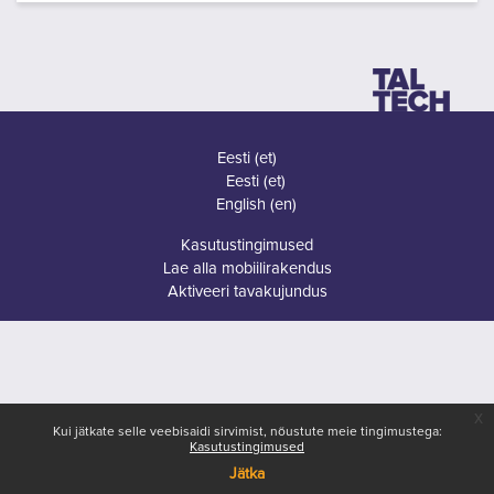
Eesti ‎(et)‎
Eesti ‎(et)‎
English ‎(en)‎
Kasutustingimused
Lae alla mobiilirakendus
Aktiveeri tavakujundus
x
Kui jätkate selle veebisaidi sirvimist, nõustute meie tingimustega:
Kasutustingimused
Jätka