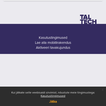
Kasutustingimused
Lae alla mobiilirakendus
Aktiveeri tavakujundus
x
Kui jätkate selle veebisaidi sirvimist, nõustute meie tingimustega:
Kasutustingimused
Jätka