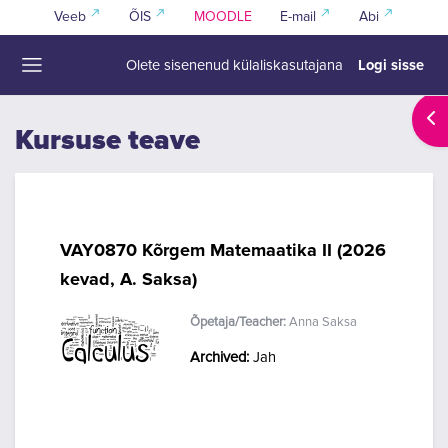
Jäta vahele peasisuni
Veeb
ÕIS
MOODLE
E-mail
Abi
Logi sisse
Olete sisenenud külaliskasutajana
Küljepaneel
Ava
Kursuse teave
VAY0870 Kõrgem Matemaatika II (2026
kevad, A. Saksa)
Õpetaja/Teacher:
Anna Saksa
Archived
:
Jah