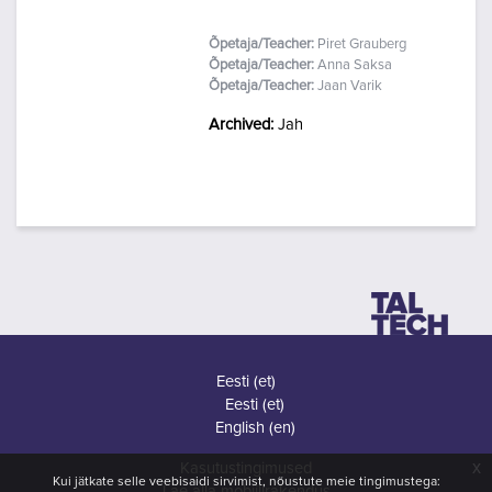
Õpetaja/Teacher:
Piret Grauberg
Õpetaja/Teacher:
Anna Saksa
Õpetaja/Teacher:
Jaan Varik
Archived
:
Jah
Eesti ‎(et)‎
Eesti ‎(et)‎
English ‎(en)‎
x
Kasutustingimused
Kui jätkate selle veebisaidi sirvimist, nõustute meie tingimustega:
Lae alla mobiilirakendus