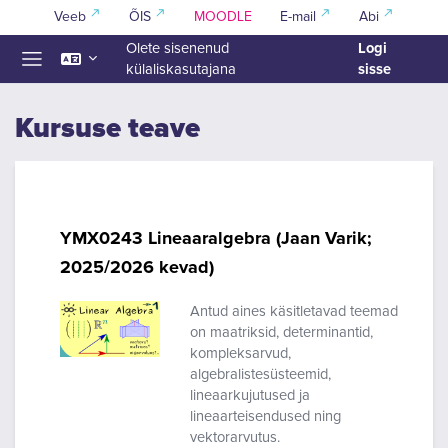
Jäta vahele peasisuni
Veeb
ÕIS
MOODLE
E-mail
Abi
Logi
Olete sisenenud
sisse
külaliskasutajana
Küljepaneel
Kursuse teave
YMX0243 Lineaaralgebra (Jaan Varik;
2025/2026 kevad)
Antud aines käsitletavad teemad
on maatriksid, determinantid,
kompleksarvud,
algebralistesüsteemid,
lineaarkujutused ja
lineaarteisendused ning
vektorarvutus.