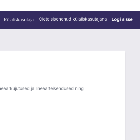
Logi sisse
Olete sisenenud külaliskasutajana
Külaliskasutaja
neaarkujutused ja lineaarteisendused ning