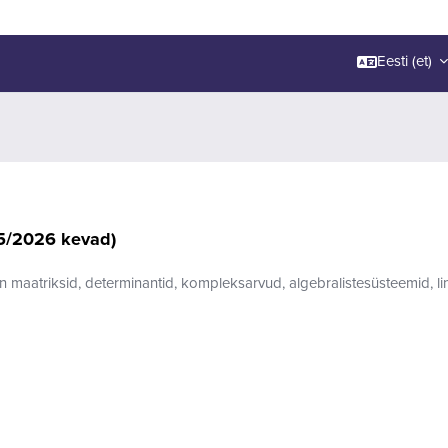
Eesti ‎(et)‎
5/2026 kevad)
 maatriksid, determinantid, kompleksarvud, algebralistesüsteemid, li