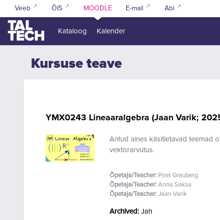
Jäta vahele peasisuni
Veeb
ÕIS
MOODLE
E-mail
Abi
Kataloog
Kalender
Kursuse teave
YMX0243 Lineaaralgebra (Jaan Varik; 202
Antud aines käsitletavad teemad on
vektorarvutus.
Õpetaja/Teacher:
Piret Grauberg
Õpetaja/Teacher:
Anna Saksa
Õpetaja/Teacher:
Jaan Varik
Archived
:
Jah