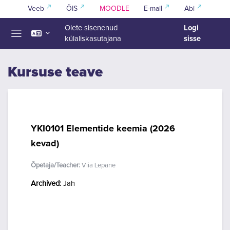
Jäta vahele peasisuni
Veeb
ÕIS
MOODLE
E-mail
Abi
Logi
Olete sisenenud
sisse
külaliskasutajana
Küljepaneel
Kursuse teave
YKI0101 Elementide keemia (2026
kevad)
Õpetaja/Teacher:
Viia Lepane
Archived
:
Jah