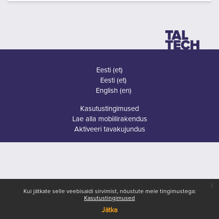
Eesti ‎(et)‎
Eesti ‎(et)‎
English ‎(en)‎
Kasutustingimused
Lae alla mobiilirakendus
Aktiveeri tavakujundus
x
Kui jätkate selle veebisaidi sirvimist, nõustute meie tingimustega:
Kasutustingimused
Jätka