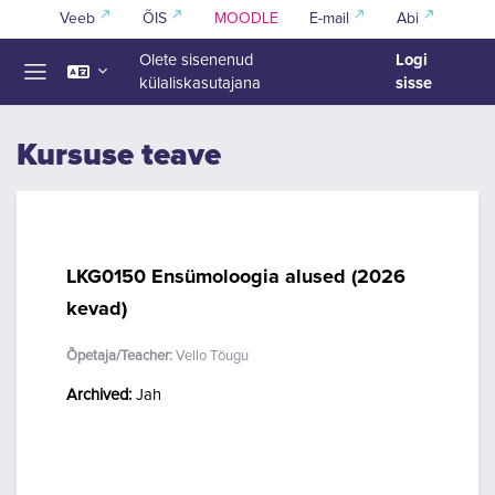
Jäta vahele peasisuni
Veeb
ÕIS
MOODLE
E-mail
Abi
Logi
Olete sisenenud
sisse
külaliskasutajana
Küljepaneel
Kursuse teave
LKG0150 Ensümoloogia alused (2026
kevad)
Õpetaja/Teacher:
Vello Tõugu
Archived
:
Jah