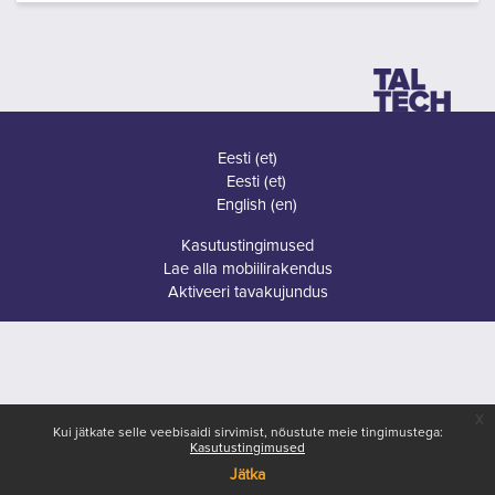
Eesti ‎(et)‎
Eesti ‎(et)‎
English ‎(en)‎
Kasutustingimused
Lae alla mobiilirakendus
Aktiveeri tavakujundus
x
Kui jätkate selle veebisaidi sirvimist, nõustute meie tingimustega:
Kasutustingimused
Jätka