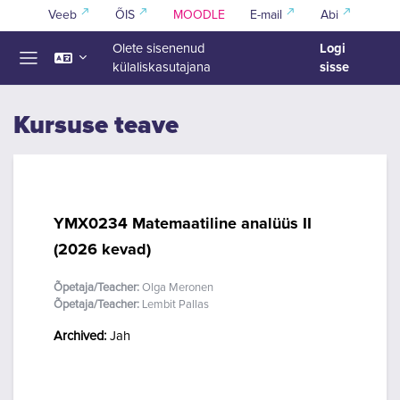
Jäta vahele peasisuni
Veeb
ÕIS
MOODLE
E-mail
Abi
Logi
Olete sisenenud
sisse
külaliskasutajana
Küljepaneel
Kursuse teave
YMX0234 Matemaatiline analüüs II
(2026 kevad)
Õpetaja/Teacher:
Olga Meronen
Õpetaja/Teacher:
Lembit Pallas
Archived
:
Jah