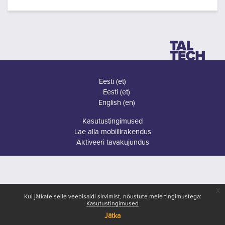
Eesti ‎(et)‎
Eesti ‎(et)‎
English ‎(en)‎
Kasutustingimused
Lae alla mobiilirakendus
Aktiveeri tavakujundus
x
Kui jätkate selle veebisaidi sirvimist, nõustute meie tingimustega:
Kasutustingimused
Jätka