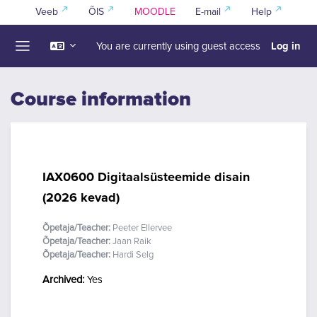
Skip to main content
Veeb
ÕIS
MOODLE
E-mail
Help
Log in
You are currently using guest access
Side panel
Course information
IAX0600 Digitaalsüsteemide disain
(2026 kevad)
Õpetaja/Teacher:
Peeter Ellervee
Õpetaja/Teacher:
Jaan Raik
Õpetaja/Teacher:
Hardi Selg
Archived
:
Yes