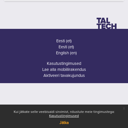
Eesti ‎(et)‎
Eesti ‎(et)‎
English ‎(en)‎
Kasutustingimused
Lae alla mobiilirakendus
Aktiveeri tavakujundus
x
Kui jätkate selle veebisaidi sirvimist, nõustute meie tingimustega:
Kasutustingimused
Jätka