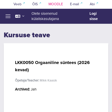
Jäta vahele peasisuni
Veeb
ÕIS
MOODLE
E-mail
Abi
Logi
Olete sisenenud
sisse
külaliskasutajana
Küljepaneel
Kursuse teave
LKK0050 Orgaaniline süntees (2026
kevad)
Õpetaja/Teacher:
Mikk Kaasik
Archived
:
Jah