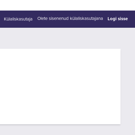
Logi sisse
Olete sisenenud külaliskasutajana
Külaliskasutaja