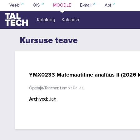
Jäta vahele peasisuni
Veeb
ÕIS
MOODLE
E-mail
Abi
Kataloog
Kalender
Kursuse teave
YMX0233 Matemaatiline analüüs II (2026 
Õpetaja/Teacher:
Lembit Pallas
Archived
:
Jah