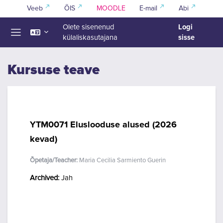
Jäta vahele peasisuni
Veeb
ÕIS
MOODLE
E-mail
Abi
Logi
Olete sisenenud
sisse
külaliskasutajana
Küljepaneel
Kursuse teave
YTM0071 Eluslooduse alused (2026
kevad)
Õpetaja/Teacher:
Maria Cecilia Sarmiento Guerin
Archived
:
Jah