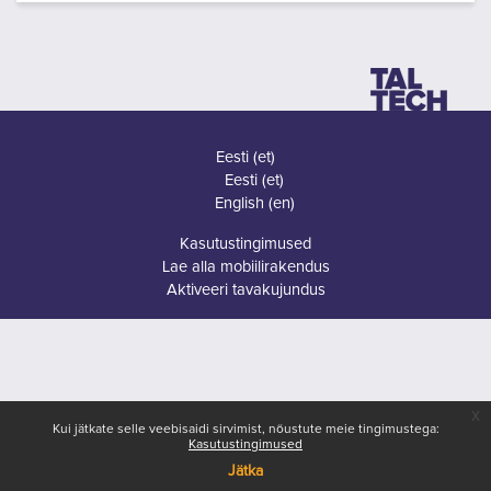
Eesti ‎(et)‎
Eesti ‎(et)‎
English ‎(en)‎
Kasutustingimused
Lae alla mobiilirakendus
Aktiveeri tavakujundus
x
Kui jätkate selle veebisaidi sirvimist, nõustute meie tingimustega:
Kasutustingimused
Jätka