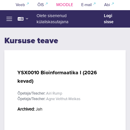
Jäta vahele peasisuni
Veeb
ÕIS
MOODLE
E-mail
Abi
Logi
Olete sisenenud
sisse
külaliskasutajana
Küljepaneel
Kursuse teave
YSX0010 Bioinformaatika I (2026
kevad)
Õpetaja/Teacher:
Airi Rump
Õpetaja/Teacher:
Agne Velthut-Meikas
Archived
:
Jah