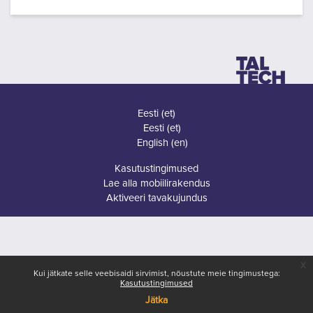
Eesti ‎(et)‎
Eesti ‎(et)‎
English ‎(en)‎
Kasutustingimused
Lae alla mobiilirakendus
Aktiveeri tavakujundus
x
Kui jätkate selle veebisaidi sirvimist, nõustute meie tingimustega:
Kasutustingimused
Jätka