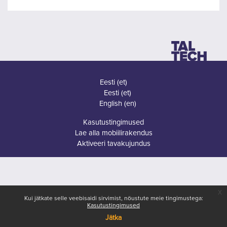
Eesti ‎(et)‎
Eesti ‎(et)‎
English ‎(en)‎
Kasutustingimused
Lae alla mobiilirakendus
Aktiveeri tavakujundus
x
Kui jätkate selle veebisaidi sirvimist, nõustute meie tingimustega:
Kasutustingimused
Jätka