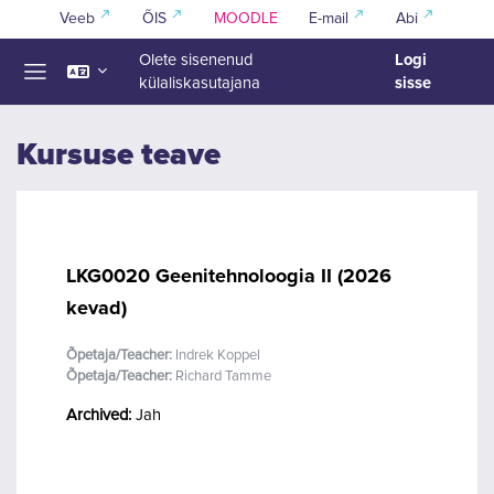
Jäta vahele peasisuni
Veeb
ÕIS
MOODLE
E-mail
Abi
Logi
Olete sisenenud
sisse
külaliskasutajana
Küljepaneel
Kursuse teave
LKG0020 Geenitehnoloogia II (2026
kevad)
Õpetaja/Teacher:
Indrek Koppel
Õpetaja/Teacher:
Richard Tamme
Archived
:
Jah