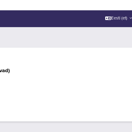
Eesti ‎(et)‎
vad)