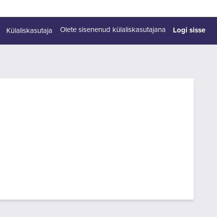
Logi sisse
Olete sisenenud külaliskasutajana
Külaliskasutaja