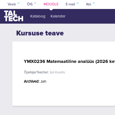
Jäta vahele peasisuni
Veeb
ÕIS
MOODLE
E-mail
Abi
Kataloog
Kalender
Kursuse teave
YMX0236 Matemaatiline analüüs (2026 ke
Õpetaja/Teacher:
Jüri Kurvits
Archived
:
Jah