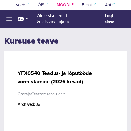
Jäta vahele peasisuni
Veeb
ÕIS
MOODLE
E-mail
Abi
Logi
Olete sisenenud
sisse
külaliskasutajana
Küljepaneel
Kursuse teave
YFX0540 Teadus- ja lõputööde
vormistamine (2026 kevad)
Õpetaja/Teacher:
Tanel Peets
Archived
:
Jah