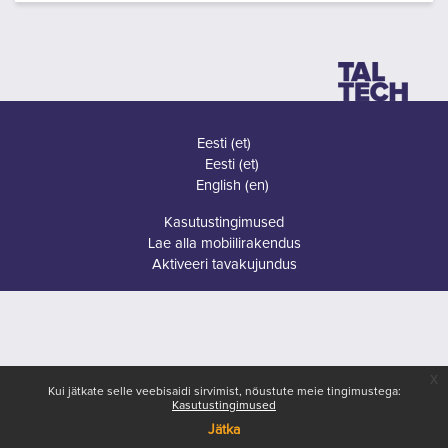
Eesti ‎(et)‎
Eesti ‎(et)‎
English ‎(en)‎
Kasutustingimused
Lae alla mobiilirakendus
Aktiveeri tavakujundus
x
Kui jätkate selle veebisaidi sirvimist, nõustute meie tingimustega:
Kasutustingimused
Jätka