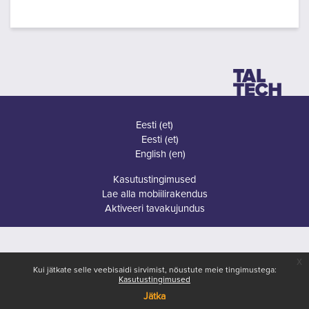
Eesti ‎(et)‎
Eesti ‎(et)‎
English ‎(en)‎
Kasutustingimused
Lae alla mobiilirakendus
Aktiveeri tavakujundus
x
Kui jätkate selle veebisaidi sirvimist, nõustute meie tingimustega:
Kasutustingimused
Jätka