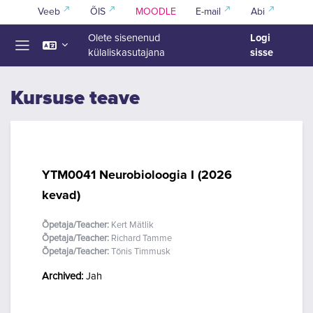
Jäta vahele peasisuni
Veeb
ÕIS
MOODLE
E-mail
Abi
Logi
Olete sisenenud
sisse
külaliskasutajana
Küljepaneel
Kursuse teave
YTM0041 Neurobioloogia I (2026
kevad)
Õpetaja/Teacher:
Kert Mätlik
Õpetaja/Teacher:
Richard Tamme
Õpetaja/Teacher:
Tõnis Timmusk
Archived
:
Jah