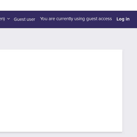
Log in
n)‎
You are currently using guest access
Guest user