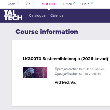
Skip to main content
Veeb
ÕIS
MOODLE
E-mail
Help
Catalogue
Calendar
Course information
LKG0070 Süsteemibioloogia (2026 kevad)
Õpetaja/Teacher:
Petri-Jaan Lahtvee
Õpetaja/Teacher:
Marko Vendelin
Archived
:
Yes