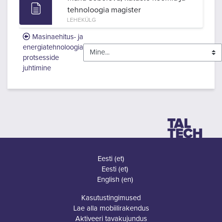
tehnoloogia magister
LEHEKÜLG
Masinaehitus- ja
energiatehnoloogia
protsesside
juhtimine
Eesti ‎(et)‎
Eesti ‎(et)‎
English ‎(en)‎
Kasutustingimused
Lae alla mobiilirakendus
Aktiveeri tavakujundus