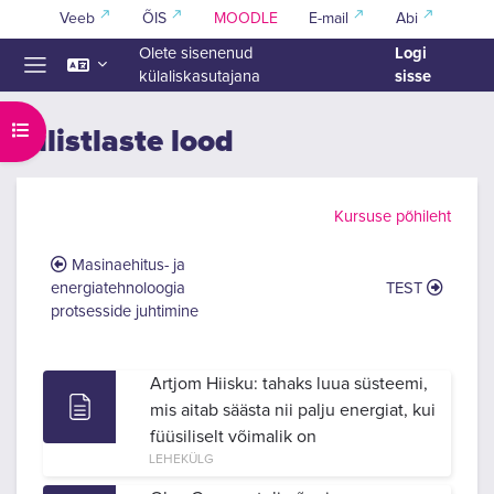
Jäta vahele peasisuni
Veeb
ÕIS
MOODLE
E-mail
Abi
Logi
Olete sisenenud
sisse
külaliskasutajana
Küljepaneel
Ava kursuse sisukord
Vilistlaste lood
Section outline
Kursuse põhileht
Masinaehitus- ja
energiatehnoloogia
TEST
protsesside juhtimine
Artjom Hiisku: tahaks luua süsteemi,
mis aitab säästa nii palju energiat, kui
füüsiliselt võimalik on
LEHEKÜLG