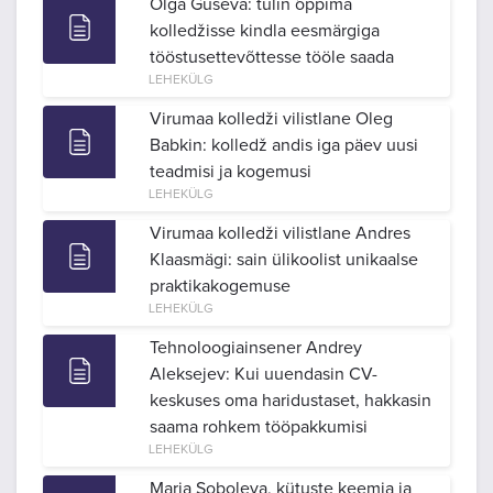
Olga Guseva: tulin õppima
kolledžisse kindla eesmärgiga
tööstusettevõttesse tööle saada
LEHEKÜLG
Virumaa kolledži vilistlane Oleg
Babkin: kolledž andis iga päev uusi
teadmisi ja kogemusi
LEHEKÜLG
Virumaa kolledži vilistlane Andres
Klaasmägi: sain ülikoolist unikaalse
praktikakogemuse
LEHEKÜLG
Tehnoloogiainsener Andrey
Aleksejev: Kui uuendasin CV-
keskuses oma haridustaset, hakkasin
saama rohkem tööpakkumisi
LEHEKÜLG
Maria Soboleva, kütuste keemia ja